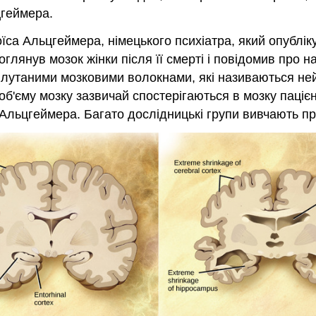
геймера.
а Альцгеймера, німецького психіатра, який опублікува
оглянув мозок жінки після її смерті і повідомив про н
плутаними мозковими волокнами, які називаються не
б'єму мозку зазвичай спостерігаються в мозку паціє
ю Альцгеймера. Багато дослідницькі групи вивчають п