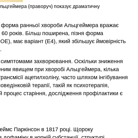
Альцгеймера (праворуч) показує драматичну
на форма ранньої хвороби Альцгеймера вражає
о 60 років. Більш поширена, пізня форма
E), має варіант (Е4), який збільшує ймовірність
.
ні симптомами захворювання. Оскільки зниження
реним явищем при хворобі Альцгеймера, кілька
нсмісії ацетилхоліну, часто шляхом інгібування
едінковій терапії, такій як психотерапія,
й процес старіння, дослідження профілактики є
ймс Паркінсон в 1817 році. Щороку
дофаміну в чорній субстанції, структурі