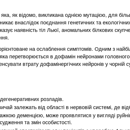
ка, як відомо, викликана однією мутацією, для більш
икає внаслідок поєднання генетичних та екологічни
казує наявність тіл Льюї, аномальних білкових скупч
ння.
я орієнтоване на ослаблення симптомів. Одним з найб
 яка перетворюється в дофамін нейронами головного 
нсувати втрату дофамінергічних нейронів у чорній с
дегенеративних розладів.
ай залежать від області в нервовій системі, де від
жкою деменцією, може проявлятися у вигляді руйнівн
удження та змін особистості.