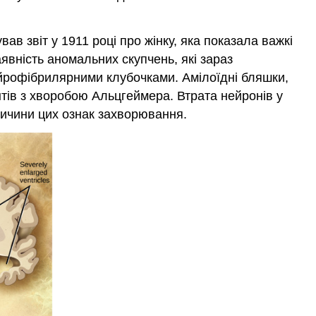
в звіт у 1911 році про жінку, яка показала важкі
аявність аномальних скупчень, які зараз
йрофібрилярними клубочками. Амілоїдні бляшки,
нтів з хворобою Альцгеймера. Втрата нейронів у
ричини цих ознак захворювання.