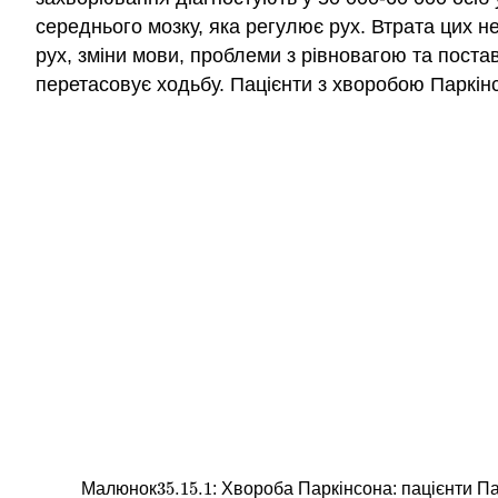
середнього мозку, яка регулює рух. Втрата цих н
рух, зміни мови, проблеми з рівновагою та поста
перетасовує ходьбу. Пацієнти з хворобою Паркінс
35.15.
1
Малюнок
: Хвороба Паркінсона: пацієнти П
35.15.
1