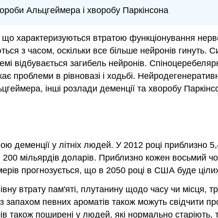
ороби Альцгеймера і хворобу Паркінсона
 що характеризуються втратою функціонування нерво
ються з часом, оскільки все більше нейронів гинуть.
темі відбувається загибель нейронів. Спіноцеребеляр
кає проблеми в рівновазі і ходьбі. Нейродегенератив
цгеймера, інші розлади деменції та хворобу Паркінсо
 деменції у літніх людей. У 2012 році приблизно 5
200 мільярдів доларів. Приблизно кожен восьмий чоло
ерів прогнозується, що в 2050 році в США буде ціли
ну втрату пам'яті, плутанину щодо часу чи місця, т
 з запахом певних ароматів також можуть свідчити п
 також поширені у людей, які нормально старіють, то