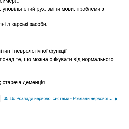
геймера.
 уповільнений рух, зміни мови, проблеми з
і лікарські засоби.
тин і неврологічної функції
понад те, що можна очікувати від нормального
; стареча деменція
35.16: Розлади нервової системи - Розлади нервового розвитку - Аутизм та СДУГ