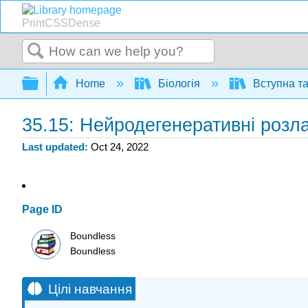
PrintCSSDense
Search
Expand/collapse global hierarchy
Home
Біологія
Вступна та
35.15: Нейродегенеративні розла
Last updated
Oct 24, 2022
Page ID
Boundless
Boundless
Цілі навчання