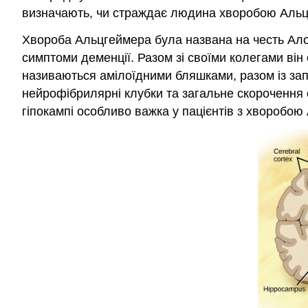
визначають, чи страждає людина хворобою Альц
Хвороба Альцгеймера була названа на честь Алоїс
симптоми деменції. Разом зі своїми колегами він 
називаються амілоїдними бляшками, разом із за
нейрофібрилярні клубки та загальне скорочення о
гіпокампі особливо важка у пацієнтів з хворобо