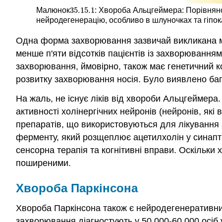
35.15.
1
Малюнок
: Хвороба Альцгеймера: Порівняно
35.15.
1
нейродегенерацію, особливо в шлуночках та гіпок
Одна форма захворювання зазвичай викликана му
менше п'яти відсотків пацієнтів із захворюванням
захворювання, ймовірно, також має генетичний ко
розвитку захворювання носія. Було виявлено багат
На жаль, не існує ліків від хвороби Альцгеймер
активності холінергічних нейронів (нейронів, я
препаратів, що використовуються для лікування
ферменту, який розщеплює ацетилхолін у синаптиці
сенсорна терапія та когнітивні вправи. Оскільк
поширеними.
Хвороба Паркінсона
Хвороба Паркінсона також є нейродегенеративн
захворювання діагностують у 50 000-60 000 осіб 