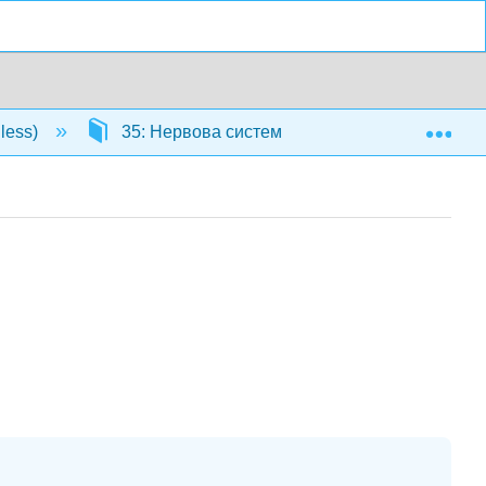
Exp
less)
35: Нервова система
35.15: Нейрод