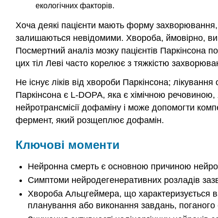
екологічних факторів.
Хоча деякі пацієнти мають форму захворювання, я
залишаються невідомими. Хвороба, ймовірно, вин
Посмертний аналіз мозку пацієнтів Паркінсона по
цих тіл Леві часто корелює з тяжкістю захворюва
Не існує ліків від хвороби Паркінсона; лікуванн
Паркінсона є L-DOPA, яка є хімічною речовиною,
нейротрансмісії дофаміну і може допомогти компе
фермент, який розщеплює дофамін.
Ключові моменти
Нейронна смерть є основною причиною нейро
Симптоми нейродегенеративних розладів зазвич
Хвороба Альцгеймера, що характеризується ва
планування або виконання завдань, поганого с