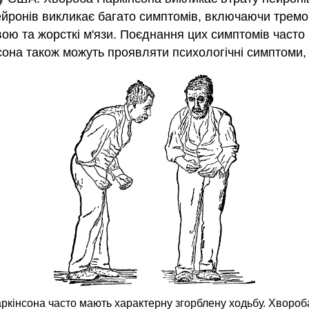
ейронів викликає багато симптомів, включаючи тремор
вою та жорсткі м'язи. Поєднання цих симптомів часто 
она також можуть проявляти психологічні симптоми, 
аркінсона часто мають характерну згорблену ходьбу. Хвороба