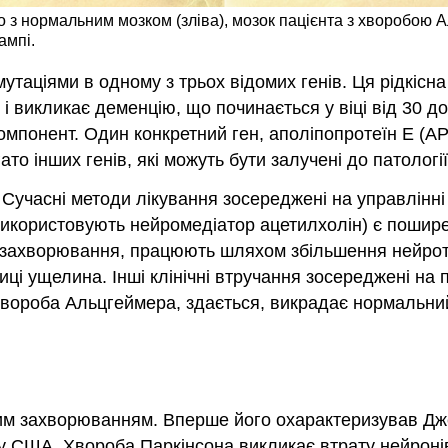
 з нормальним мозком (зліва), мозок пацієнта з хворобою 
ампі.
таціями в одному з трьох відомих генів. Ця рідкіс
 і викликає деменцію, що починається у віці від 30 д
мпонент. Один конкретний ген, аполіпопротеїн Е (APO
о інших генів, які можуть бути залучені до патології
а. Сучасні методи лікування зосереджені на управлін
кі використовують нейромедіатор ацетилхолін) є поши
 захворювання, працюють шляхом збільшення нейротра
 ущелина. Інші клінічні втручання зосереджені на пов
и хвороба Альцгеймера, здається, викрадає нормальни
им захворюванням. Вперше його охарактеризував Дже
у США. Хвороба Паркінсона викликає втрату нейронів 