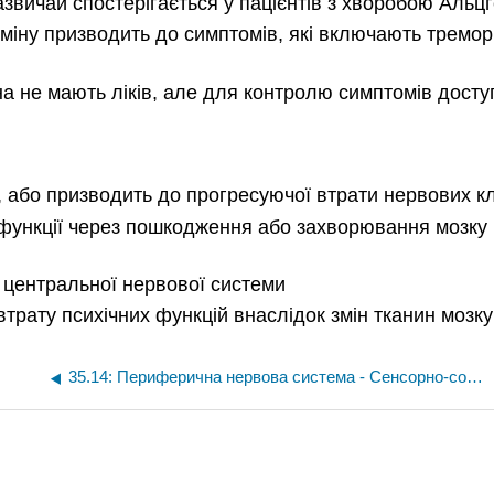
азвичай спостерігається у пацієнтів з хворобою Альц
іну призводить до симптомів, які включають тремор,
а не мають ліків, але для контролю симптомів доступн
, або призводить до прогресуючої втрати нервових клі
 функції через пошкодження або захворювання мозку 
 центральної нервової системи
втрату психічних функцій внаслідок змін тканин мозку
35.14: Периферична нервова система - Сенсорно-соматична нервова система