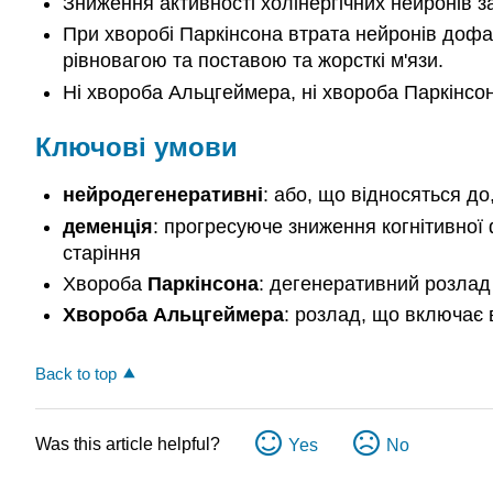
Зниження активності холінергічних нейронів з
При хворобі Паркінсона втрата нейронів дофам
рівновагою та поставою та жорсткі м'язи.
Ні хвороба Альцгеймера, ні хвороба Паркінсон
Ключові умови
нейродегенеративні
: або, що відносяться до
деменція
: прогресуюче зниження когнітивної
старіння
Хвороба
Паркінсона
: дегенеративний розлад
Хвороба Альцгеймера
: розлад, що включає 
Back to top
Was this article helpful?
Yes
No