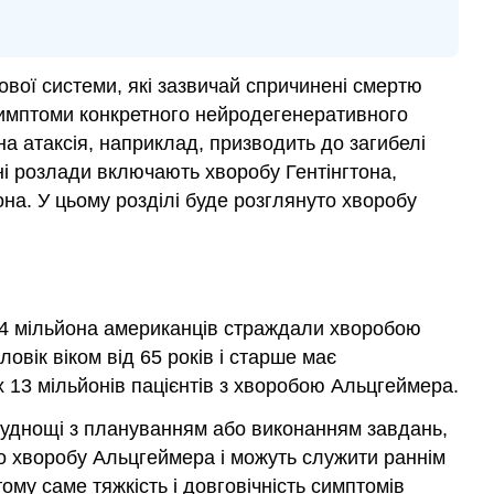
вої системи, які зазвичай спричинені смертю
 Симптоми конкретного нейродегенеративного
на атаксія, наприклад, призводить до загибелі
ні розлади включають хворобу Гентінгтона,
на. У цьому розділі буде розглянуто хворобу
,4 мільйона американців страждали хворобою
вік віком від 65 років і старше має
х 13 мільйонів пацієнтів з хворобою Альцгеймера.
руднощі з плануванням або виконанням завдань,
ро хворобу Альцгеймера і можуть служити раннім
му саме тяжкість і довговічність симптомів