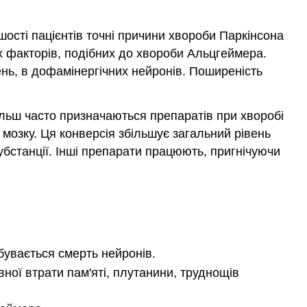
ості пацієнтів точні причини хвороби Паркінсона
х факторів, подібних до хвороби Альцгеймера.
ень, в дофамінергічних нейронів. Поширеність
ільш часто призначаються препаратів при хворобі
мозку. Ця конверсія збільшує загальний рівень
убстанції. Інші препарати працюють, пригнічуючи
бувається смерть нейронів.
ої втрати пам'яті, плутанини, труднощів