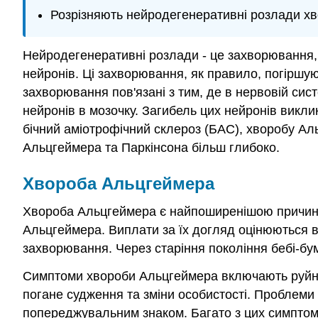
Розрізняють нейродегенеративні розлади хв
Нейродегенеративні розлади - це захворювання,
нейронів. Ці захворювання, як правило, погіршу
захворювання пов'язані з тим, де в нервовій сис
нейронів в мозочку. Загибель цих нейронів викли
бічний аміотрофічний склероз (БАС), хворобу Аль
Альцгеймера та Паркінсона більш глибоко.
Хвороба Альцгеймера
Хвороба Альцгеймера є найпоширенішою причиною
Альцгеймера. Виплати за їх догляд оцінюються в 
захворювання. Через старіння покоління бебі-бум
Симптоми хвороби Альцгеймера включають руйнів
погане судження та зміни особистості. Проблеми
попереджувальним знаком. Багато з цих симптомів