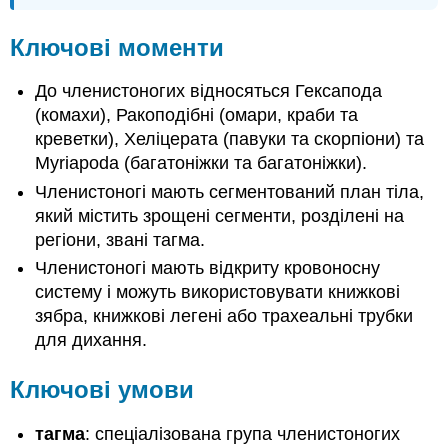
Ключові моменти
До членистоногих відносяться Гексапода
(комахи), Ракоподібні (омари, краби та
креветки), Хеліцерата (павуки та скорпіони) та
Myriapoda (багатоніжки та багатоніжки).
Членистоногі мають сегментований план тіла,
який містить зрощені сегменти, розділені на
регіони, звані тагма.
Членистоногі мають відкриту кровоносну
систему і можуть використовувати книжкові
зябра, книжкові легені або трахеальні трубки
для дихання.
Ключові умови
тагма
: спеціалізована група членистоногих