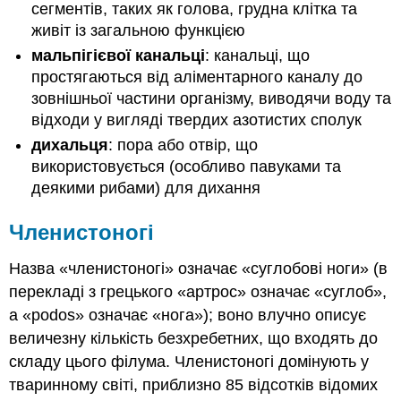
сегментів, таких як голова, грудна клітка та
живіт із загальною функцією
мальпігієвої канальці
: канальці, що
простягаються від аліментарного каналу до
зовнішньої частини організму, виводячи воду та
відходи у вигляді твердих азотистих сполук
дихальця
: пора або отвір, що
використовується (особливо павуками та
деякими рибами) для дихання
Членистоногі
Назва «членистоногі» означає «суглобові ноги» (в
перекладі з грецького «артрос» означає «суглоб»,
а «podos» означає «нога»); воно влучно описує
величезну кількість безхребетних, що входять до
складу цього філума. Членистоногі домінують у
тваринному світі, приблизно 85 відсотків відомих