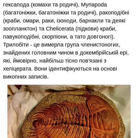
гексапода (комахи та родичі), Myriapoda
(багатоніжки, багатоніжки та родичі), ракоподібні
(краби, омари, раки, ізоноди, барнакли та деякі
зоопланктон) та Chelicerata (підкови) краби,
павукоподібні, скорпіони, а тато довгоногі).
Трилобіти - це вимерла група членистоногих,
знайдених головним чином в докембрійській ері,
які, ймовірно, найбільш тісно пов'язані з
хеліцерата. Вони ідентифікуються на основі
викопних записів.