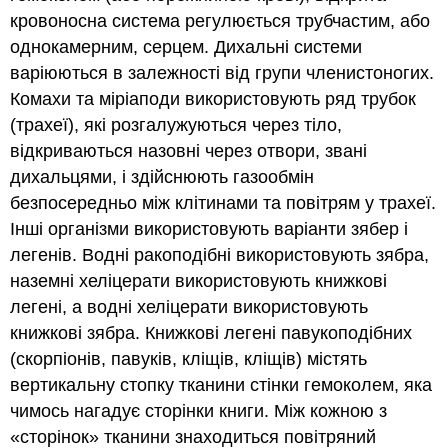
кровоносна система регулюється трубчастим, або
однокамерним, серцем. Дихальні системи
варіюються в залежності від групи членистоногих.
Комахи та міріаподи використовують ряд трубок
(трахеї), які розгалужуються через тіло,
відкриваються назовні через отвори, звані
дихальцями, і здійснюють газообмін
безпосередньо між клітинами та повітрям у трахеї.
Інші організми використовують варіанти зябер і
легенів. Водні ракоподібні використовують зябра,
наземні хеліцерати використовують книжкові
легені, а водні хеліцерати використовують
книжкові зябра. Книжкові легені павукоподібних
(скорпіонів, павуків, кліщів, кліщів) містять
вертикальну стопку тканини стінки гемоколем, яка
чимось нагадує сторінки книги. Між кожною з
«сторінок» тканини знаходиться повітряний