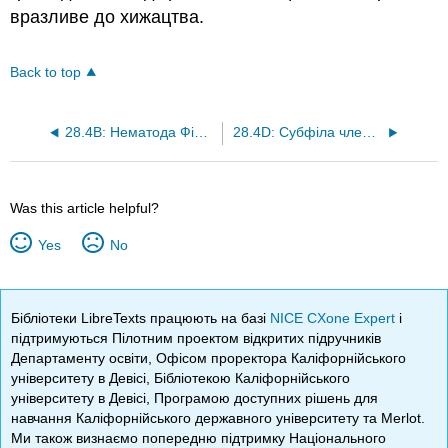
вразливе до хижацтва.
Back to top
28.4B: Нематода Філум
28.4D: Субфіла членистоногих
Was this article helpful?
Yes
No
Бібліотеки LibreTexts працюють на базі
NICE CXone Expert
і
підтримуються Пілотним проектом відкритих підручників
Департаменту освіти, Офісом проректора Каліфорнійського
університету в Девісі, Бібліотекою Каліфорнійського
університету в Девісі, Програмою доступних рішень для
навчання Каліфорнійського державного університету та Merlot.
Ми також визнаємо попередню підтримку Національного