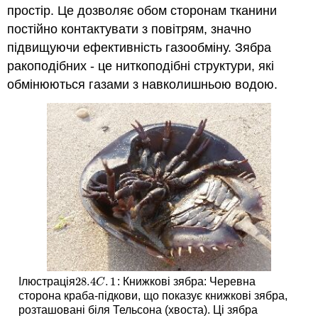
простір. Це дозволяє обом сторонам тканини
постійно контактувати з повітрям, значно
підвищуючи ефективність газообміну. Зябра
ракоподібних - це ниткоподібні структури, які
обмінюються газами з навколишньою водою.
28.4
.
1
Ілюстрація
: Книжкові зябра: Черевна
28.4
C
.
1
C
сторона краба-підкови, що показує книжкові зябра,
розташовані біля Тельсона (хвоста). Ці зябра