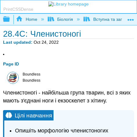
PrintCSSDense
Expand/collapse global hierarchy
Home
Біологія
Вступна та загальна б
28.4C: Членистоногі
Last updated
Oct 24, 2022
Page ID
Boundless
Boundless
Членистоногі - найбільша група тварин, всі з яких
мають з'єднані ноги і екзоскелет з хітину.
Цілі навчання
Опишіть морфологію членистоногих