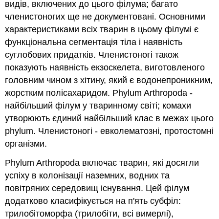
видів, включених до цього філума; багато
членистоногих ще не документовані. Основними
характеристиками всіх тварин в цьому філумі є
функціональна сегментація тіла і наявність
суглобових придатків. Членистоногі також
показують наявність екзоскелета, виготовленого
головним чином з хітину, який є водонепроникним,
жорстким полісахаридом. Phylum Arthropoda -
найбільший філум у тваринному світі; комахи
утворюють єдиний найбільший клас в межах цього
phylum. Членистоногі - евколематозні, протостомні
організми.
Phylum Arthropoda включає тварин, які досягли
успіху в колонізації наземних, водних та
повітряних середовищ існування. Цей філум
додатково класифікується на п'ять субфіл:
трилобітоморфа (трилобіти, всі вимерлі),