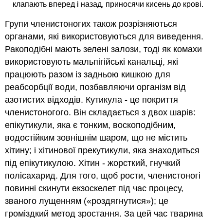
клапають вперед і назад, приносячи кисень до крові.
Групи членистоногих також розрізняються
органами, які використовуються для виведення.
Ракоподібні мають зелені залози, тоді як комахи
використовують мальпігійські канальці, які
працюють разом із задньою кишкою для
реабсорбції води, позбавляючи організм від
азотистих відходів. Кутикула - це покриття
членистоногого. Він складається з двох шарів:
епікутикули, яка є тонким, воскоподібним,
водостійким зовнішнім шаром, що не містить
хітину; і хітинової прекутикули, яка знаходиться
під епікутикулою. Хітин - жорсткий, гнучкий
полісахарид. Для того, щоб рости, членистоногі
повинні скинути екзоскелет під час процесу,
званого лущенням («роздягнутися»); це
громіздкий метод зростання. За цей час тварина