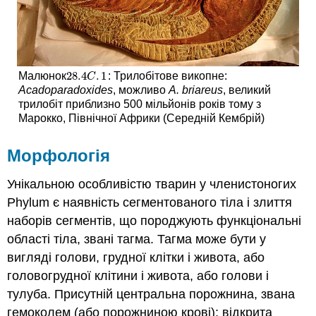
28.4
.
1
Малюнок
: Трилобітове викопне:
28.4
C
.
1
C
Acadoparadoxides
, можливо
A. briareus
, великий
трилобіт приблизно 500 мільйонів років тому з
Марокко, Північної Африки (Середній Кембрій)
Морфологія
Унікальною особливістю тварин у членистоногих
Phylum є наявність сегментованого тіла і злиття
наборів сегментів, що породжують функціональні
області тіла, звані тагма. Тагма може бути у
вигляді голови, грудної клітки і живота, або
головогрудної клітини і живота, або голови і
тулуба. Присутній центральна порожнина, звана
гемоколем (або порожниною крові); відкрита