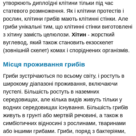
утворюють диплоїдні клітини тільки під час
статевого розмноження. Як і клітини протестів і
рослин, клітини грибів мають клітинні стінки. Але
гриби унікальні тим, що клітинні стінки виготовлені
з хітину замість целюлози.
Хітин
- жорсткий
вуглевод, який також становить екзоскелет
(зовнішній скелет) комах і споріднених організмів.
Місця проживання грибів
Гриби зустрічаються по всьому світу, і ростуть в
широкому діапазоні проживання, включаючи
пустелі. Більшість ростуть в наземних
середовищах, але кілька видів живуть тільки у
водних середовищах існування. Більшість грибів
живуть в грунті або мертвій речовині, а також в
симбіотичних відносині з рослинами, тваринами
або іншими грибами. Гриби, поряд з бактеріями,