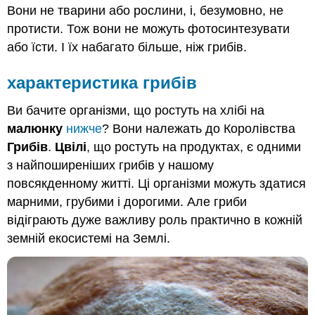
Вони не тварини або рослини, і, безумовно, не
протисти. Тож вони не можуть фотосинтезувати
або їсти. І їх набагато більше, ніж грибів.
характеристика грибів
Ви бачите організми, що ростуть на хлібі на
малюнку
нижче
? Вони належать до Королівства
Грибів
.
Цвілі
, що ростуть на продуктах, є одними
з найпоширеніших грибів у нашому
повсякденному житті. Ці організми можуть здатися
марними, грубими і дорогими. Але гриби
відіграють дуже важливу роль практично в кожній
земній екосистемі на Землі.