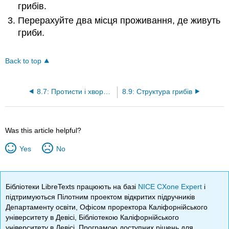
грибів.
Перерахуйте два місця проживання, де живуть
гриби.
Back to top
8.7: Протисти і хвороби людини
8.9: Структура грибів
Was this article helpful?
Yes
No
Бібліотеки LibreTexts працюють на базі
NICE CXone Expert
і
підтримуються Пілотним проектом відкритих підручників
Департаменту освіти, Офісом проректора Каліфорнійського
університету в Девісі, Бібліотекою Каліфорнійського
університету в Девісі, Програмою доступних рішень для