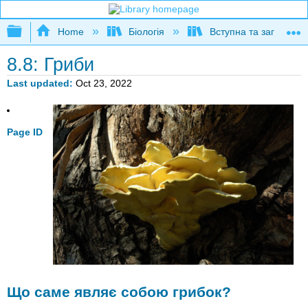
Expand/collapse global hierarchy
Home
Біологія
Вступна та загальна б
8.8: Гриби
Last updated
Oct 23, 2022
Page ID
Що саме являє собою грибок?