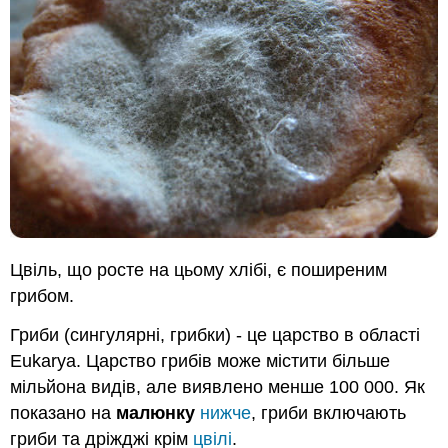
Цвіль, що росте на цьому хлібі, є поширеним
грибом.
Гриби (сингулярні, грибки) - це царство в області
Eukarya. Царство грибів може містити більше
мільйона видів, але виявлено менше 100 000. Як
показано на
малюнку
нижче
, гриби включають
гриби та дріжджі крім
цвілі
.