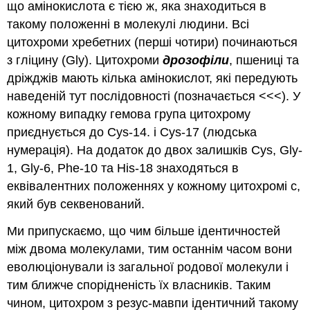
що амінокислота є тією ж, яка знаходиться в
такому положенні в молекулі людини. Всі
цитохроми хребетних (перші чотири) починаються
з гліцину (Gly). Цитохроми
дрозофіли
, пшениці та
дріжджів мають кілька амінокислот, які передують
наведеній тут послідовності (позначається <<<). У
кожному випадку гемова група цитохрому
приєднується до Cys-14. і Cys-17 (людська
нумерація). На додаток до двох залишків Cys, Gly-
1, Gly-6, Phe-10 та His-18 знаходяться в
еквівалентних положеннях у кожному цитохромі c,
який був секвенований.
Ми припускаємо, що чим більше ідентичностей
між двома молекулами, тим останнім часом вони
еволюціонували із загальної родової молекули і
тим ближче спорідненість їх власників. Таким
чином, цитохром з резус-мавпи ідентичний такому