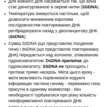
Для кожного ДНК нагрівається так, що вона
стає денатурованою в окремі нитки (
SSDNA
).
Температура знижується настільки, щоб
дозволити множинним коротким
послідовностям повторюваних ДНК
регібридизувати назад у дволанцюгову ДНК
(
dsDNA
).
Суміш SSDNA (що представляє поодинокі
гени) і dsDNA (що представляє повторювану
ДНК) передається над колоною, упакованою
гідроксиапатитом.
DsDNA прилипає
до
гідроксиапатиту;
SSDNA не
проходить і
протікає прямо наскрізь. Мета цього кроку -
мати можливість порівнювати кодуючі
інформацію частини геному - переважно гени,
присутні в єдиному екземплярі - без
необхідності турбуватися про різну кількість
неінформативної повторюваної ДНК.