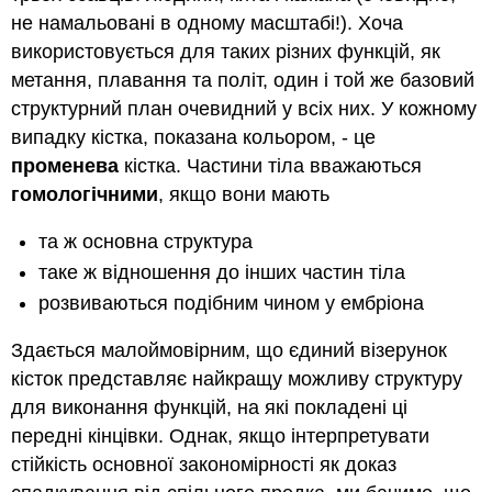
не намальовані в одному масштабі!). Хоча
використовується для таких різних функцій, як
метання, плавання та політ, один і той же базовий
структурний план очевидний у всіх них. У кожному
випадку кістка, показана кольором, - це
променева
кістка. Частини тіла вважаються
гомологічними
, якщо вони мають
та ж основна структура
таке ж відношення до інших частин тіла
розвиваються подібним чином у ембріона
Здається малоймовірним, що єдиний візерунок
кісток представляє найкращу можливу структуру
для виконання функцій, на які покладені ці
передні кінцівки. Однак, якщо інтерпретувати
стійкість основної закономірності як доказ