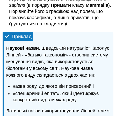
sapiens
(в порядку
Примати
класу
Mammalia
).
Порівняйте його з графікою над полем, що
показує класифікацію лише приматів, що
ґрунтуються на кладистиці.
Приклад
Наукові назви.
Шведський натураліст Каролус
Лінней - «батько таксономії» - створив систему
іменування видів, яка використовується
біологами у всьому світі. Наукова назва
кожного виду складається з двох частин:
назва роду, до якого він присвоєний і
«специфічний епітет», який ідентифікує
конкретний вид в межах роду.
Латинські назви використовували Лінней, але з