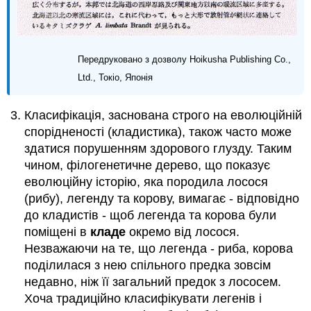
Передруковано з дозволу Hoikusha Publishing Co.,
Ltd., Токіо, Японія
Класифікація, заснована строго на еволюційній
спорідненості (кладистика), також часто може
здатися порушенням здорового глузду. Таким
чином, філогенетичне дерево, що показує
еволюційну історію, яка породила лосося
(рибу), легенду та корову, вимагає - відповідно
до кладистів - щоб легенда та корова були
поміщені в
кладе
окремо від лосося.
Незважаючи на те, що легенда - риба, корова
поділилася з нею спільного предка зовсім
недавно, ніж її загальний предок з лососем.
Хоча традиційно класифікувати легенів і