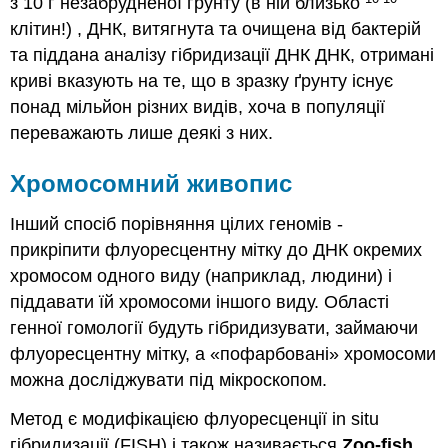
з 10 г незабрудненої грунту (в ній близько
клітин!) , ДНК, витягнута та очищена від бактерій
та піддана аналізу гібридизації ДНК ДНК, отримані
криві вказують на те, що в зразку ґрунту існує
понад мільйон різних видів, хоча в популяції
переважають лише деякі з них.
Хромосомний живопис
Інший спосіб порівняння цілих геномів -
прикріпити флуоресцентну мітку до ДНК окремих
хромосом одного виду (наприклад, людини) і
піддавати їй хромосоми іншого виду. Області
генної гомології будуть гібридизувати, займаючи
флуоресцентну мітку, а «пофарбовані» хромосоми
можна досліджувати під мікроскопом.
Метод є модифікацією флуоресценції in situ
гібридизації (FISH) і також називається
Zoo-fish
.