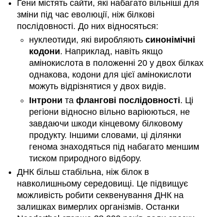
Гени містять сайти, які набагато вільніші для
зміни під час еволюції, ніж білкові
послідовності. До них відносяться:
нуклеотиди, які виробляють
синонімічні
кодони
. Наприклад, навіть якщо
амінокислота в положенні 20 у двох білках
однакова, кодони для цієї амінокислоти
можуть відрізнятися у двох видів.
Інтрони
та
флангові послідовності
. Ці
регіони відносно вільно варіюються, не
завдаючи шкоди кінцевому білковому
продукту. Іншими словами, ці ділянки
генома знаходяться під набагато меншим
тиском природного відбору.
ДНК більш стабільна, ніж білок в
навколишньому середовищі. Це підвищує
можливість робити секвенування ДНК на
залишках вимерлих організмів. Останки