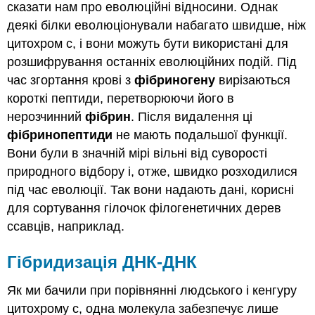
сказати нам про еволюційні відносини. Однак
деякі білки еволюціонували набагато швидше, ніж
цитохром с, і вони можуть бути використані для
розшифрування останніх еволюційних подій. Під
час згортання крові з
фібриногену
вирізаються
короткі пептиди, перетворюючи його в
нерозчинний
фібрин
. Після видалення ці
фібринопептиди
не мають подальшої функції.
Вони були в значній мірі вільні від суворості
природного відбору і, отже, швидко розходилися
під час еволюції. Так вони надають дані, корисні
для сортування гілочок філогенетичних дерев
ссавців, наприклад.
Гібридизація ДНК-ДНК
Як ми бачили при порівнянні людського і кенгуру
цитохрому c, одна молекула забезпечує лише