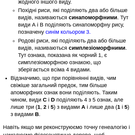
жодного іншого виду.
Похідні риси, які поділяють два або більше
видів, називаються
синапоморфними
. Тут
види А і В поділяють синапоморфну рису,
позначену
синім кольором 3.
Родові риси, які поділяють два або більше
видів, називаються
симплезіоморфними
.
Тут ознака, показана як чорний 1, є
симплезіоморфною ознакою, що
зберігається всіма 4 видами.
Відзначимо, що при порівнянні видів, чим
свіжіше загальний предок, тим більше
апоморфних ознак вони поділяють. Таким
чином, види
C
і
D
поділяють 4 з 5 ознак, але
лише три (
1
,
2
і
5
) з видами
А
і лише два (
1
і
5
)
з видами
B
.
Навіть якщо ми реконструюємо точну генеалогію і
намалюємо філогенетичне дерево, щоб