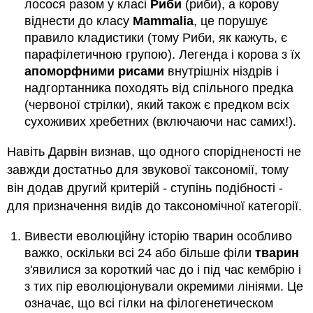
лосося разом у класі
Риби
(риби), а корову
віднести до класу
Mammalia
, це порушує
правило кладистики (тому Риби, як кажуть, є
парафілетичною групою). Легенда і корова з їх
апоморфними рисами
внутрішніх ніздрів і
надгортанника походять від спільного предка
(червоної стрілки), який також є предком всіх
сухоживих хребетних (включаючи нас самих!).
Навіть Дарвін визнав, що одного спорідненості не
завжди достатньо для звукової таксономії, тому
він додав другий критерій - ступінь подібності -
для призначення видів до таксономічної категорії.
Вивести еволюційну історію тварин особливо
важко, оскільки всі 24 або більше філи
тварин
з'явилися за короткий час до і під час кембрію і
з тих пір еволюціонували окремими лініями. Це
означає, що всі гілки на філогенетическом