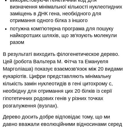
використовуючи генетичний код для
визначення мінімальної кількості нуклеотидних
заміщень в ДНК гена, необхідного для
отримання одного білка з іншого
потужна комп'ютерна програма для пошуку
найкоротших шляхів, що зв'язують молекули
разом
В результаті виходить філогенетическое дерево.
Цей (робота Вальтера М. Фітча та Емануеля
Марголіаша) показує взаємозв'язок між 20 видами
еукаріотів. Цифри представляють мінімальну
кількість замін нуклеотидів в гені цитохрому c,
необхідну для отримання цих 20 білків із серії
гіпотетичних родових генів у різних точках
розгалуження (вузлах).
Дерево досить добре відповідає тому, що ми
давно вважали еволюційними відносинами серед