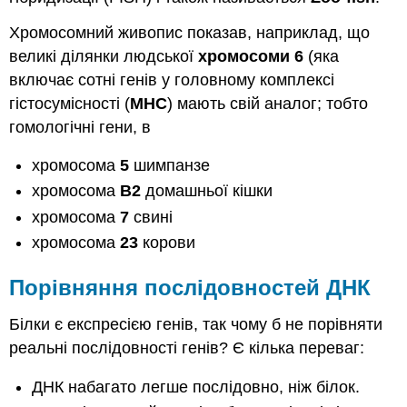
Хромосомний живопис показав, наприклад, що
великі ділянки людської
хромосоми 6
(яка
включає сотні генів у головному комплексі
гістосумісності (
MHC
) мають свій аналог; тобто
гомологічні гени, в
хромосома
5
шимпанзе
хромосома
В2
домашньої кішки
хромосома
7
свині
хромосома
23
корови
Порівняння послідовностей ДНК
Білки є експресією генів, так чому б не порівняти
реальні послідовності генів? Є кілька переваг:
ДНК набагато легше послідовно, ніж білок.