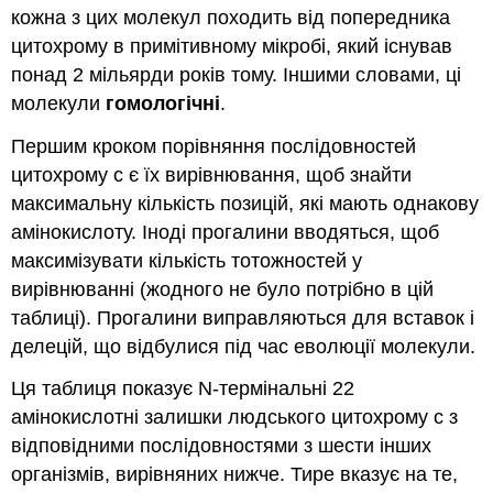
кожна з цих молекул походить від попередника
цитохрому в примітивному мікробі, який існував
понад 2 мільярди років тому. Іншими словами, ці
молекули
гомологічні
.
Першим кроком порівняння послідовностей
цитохрому c є їх вирівнювання, щоб знайти
максимальну кількість позицій, які мають однакову
амінокислоту. Іноді прогалини вводяться, щоб
максимізувати кількість тотожностей у
вирівнюванні (жодного не було потрібно в цій
таблиці). Прогалини виправляються для вставок і
делецій, що відбулися під час еволюції молекули.
Ця таблиця показує N-термінальні 22
амінокислотні залишки людського цитохрому c з
відповідними послідовностями з шести інших
організмів, вирівняних нижче. Тире вказує на те,