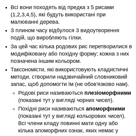
Всі вони походять від предка з 5 рисами
(1,2,3,4,5), які будуть використані при
малюванні дерева.
З плином часу відбулося 3 видоутворення
подій, що виробляють гілки.
За цей час кілька родових рис перетворилися в
модифіковану або похідну форму; кожна з них
позначена іншим кольором.
Таксономісти, які використовують кладистичні
методи, створили надзвичайний словниковий
запас, щоб допомогти їм (не обов'язково нам).
Родові риси називаються
плезіоморфними
(показані тут у вигляді чорних чисел).
Похідні риси називаються
апоморфними
(показані тут у вигляді кольорових чисел).
Всі члени кладу повинні мати одну або
кілька апоморфних ознак, яких немає у