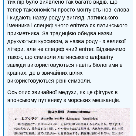
тих пір було виявлено так багато видів, що
тепер таксономісти просто монтують нові слова
і кидають назву роду у вигляді латинського
іменника і специфічного епітета як латинського
прикметника. За традицією обидва назви
друкуються курсивом, а назва роду - з великої
літери, але не специфічний епітет. Відзначимо
також, що символи латинського алфавіту
завжди використовуються навіть біологами в
країнах, де в звичайних цілях
використовуються різні символи.
Ось опис звичайної медузи, як це фігурує в
японському путівнику з морських мешканців.