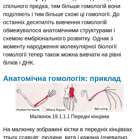
спільного предка, тим більше гомологій вони
поділяють і тим більше схожі ці гомології. До
останніх десятиліть вивчення гомологій
обмежувалося анатомічними структурами і
схемою ембріонального розвитку. Однак з
моменту народження молекулярної біології
гомології тепер також можна вивчати на рівні
білків і ДНК.
Анатомічна гомологія: приклад
Малюнок 19.1.1.1 Передні кінцівки
На малюнку зображені кістки в передніх кінцівках
трьох ссавців: людини, кита і кажана (очевидно,