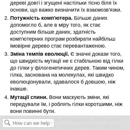
дереві довгі і згущені настільки тісно біля їх
основи, що важко визначити їх взаємозв'язки.
Потужність комп'ютера.
Більше даних
допомогло б, але в міру того, як стає
доступним більше даних, здатність
комп'ютерних програм розбирати найбільш
імовірне дерево стає перевантаженою.
Зміна темпів еволюції.
Є значні докази того,
що швидкість мутації не є стабільною від гілки
до гілки у філогенетичних дерев. Таким чином,
гілка, заснована на молекулах, які швидко
еволюціонували, здавалося б довшою, ніж
інакше.
Мутації спини.
Вони маскують зміни, які
передували їм, і роблять гілки коротшими, ніж
вони повинні бути.
Перенесення генів між видами.
Нещодавня
доступність повних послідовностей генів для