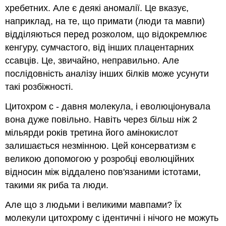
хребетних. Але є деякі аномалії. Це вказує,
наприклад, на те, що примати (люди та мавпи)
відділяються перед розколом, що відокремлює
кенгуру, сумчастого, від інших плацентарних
ссавців. Це, звичайно, неправильно. Але
послідовність аналізу інших білків може усунути
такі розбіжності.
Цитохром с - давня молекула, і еволюціонувала
вона дуже повільно. Навіть через більш ніж 2
мільярди років третина його амінокислот
залишається незмінною. Цей консерватизм є
великою допомогою у розробці еволюційних
відносин між віддалено пов'язаними істотами,
такими як риба та люди.
Але що з людьми і великими мавпами? Їх
молекули цитохрому c ідентичні і нічого не можуть