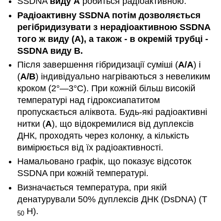
SSDNA
виду А
робиться радіоактивною.
Радіоактивну SSDNA потім дозволяється
регібридизувати з нерадіоактивною SSDNA
того ж виду (А), а також - в окремій трубці -
SSDNA виду
B
.
Після завершення гібридизації суміші (
A/A
) і
(
A/B
) індивідуально нагріваються з невеликим
кроком (2°—3°C). При кожній більш високій
температурі над гідроксиапатитом
пропускається аліквота. Будь-які радіоактивні
нитки (
А
), що відокремилися від дуплексів
ДНК, проходять через колонку, а кількість
вимірюється від їх радіоактивності.
Намальовано графік, що показує відсоток
SSDNA при кожній температурі.
Визначається температура, при якій
денатурували 50% дуплексів ДНК (DsDNA) (T
H).
50