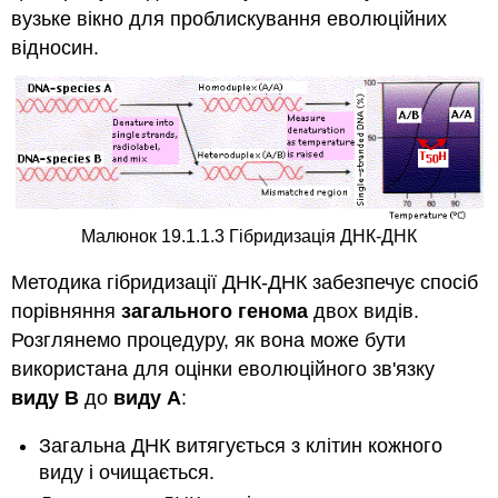
вузьке вікно для проблискування еволюційних
відносин.
Малюнок 19.1.1.3 Гібридизація ДНК-ДНК
Методика гібридизації ДНК-ДНК забезпечує спосіб
порівняння
загального генома
двох видів.
Розглянемо процедуру, як вона може бути
використана для оцінки еволюційного зв'язку
виду B
до
виду A
:
Загальна ДНК витягується з клітин кожного
виду і очищається.