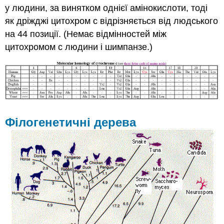
у людини, за винятком однієї амінокислоти, тоді
як дріжджі цитохром c відрізняється від людського
на 44 позиції. (Немає відмінностей між
цитохромом c людини і шимпанзе.)
Філогенетичні дерева