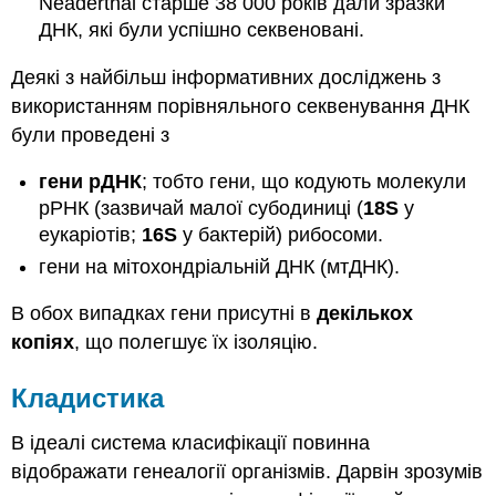
Neaderthal старше 38 000 років дали зразки
ДНК, які були успішно секвеновані.
Деякі з найбільш інформативних досліджень з
використанням порівняльного секвенування ДНК
були проведені з
гени рДНК
; тобто гени, що кодують молекули
рРНК (зазвичай малої субодиниці (
18S
у
еукаріотів;
16S
у бактерій) рибосоми.
гени на мітохондріальній ДНК (мтДНК).
В обох випадках гени присутні в
декількох
копіях
, що полегшує їх ізоляцію.
Кладистика
В ідеалі система класифікації повинна
відображати генеалогії організмів. Дарвін зрозумів