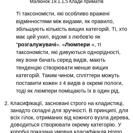
Малюнок 19.1.1.5 Клади приматів
Ті таксономісти, які особливо вражені
відмінностями між видами, як правило,
збільшують кількість вищих категорій. Ті, хто
має цей ухил, відомі з любов'ю як
"
розгалужувачі
». «
Люмпери
«, ті
таксономісти, які дивуються однорідності,
яку вони бачать серед видів, мають
тенденцію створювати менше вищих
категорій. Таким чином, спліттери можуть
поставити кожен з 4 видів в окремі пологи,
тоді як люмпери поміщають їх в один рід.
Класифікації, засновані строго на кладистиці,
занадто складні для зручності. В принципі, для
всіх гілок, отриманих від кожного вузла дерева,
доводиться створювати окрему категорію. У
коробці показана умовна класифікація
Homo