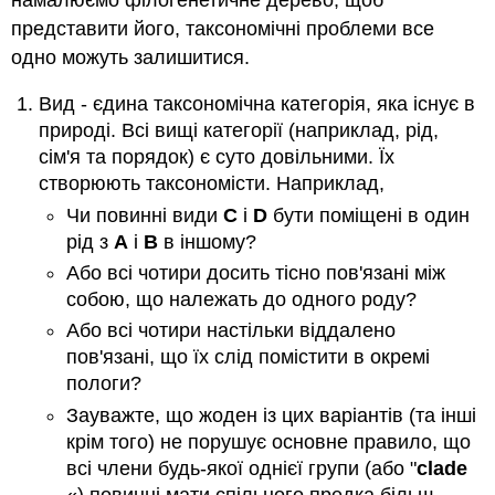
представити його, таксономічні проблеми все
одно можуть залишитися.
Вид - єдина таксономічна категорія, яка існує в
природі. Всі вищі категорії (наприклад, рід,
сім'я та порядок) є суто довільними. Їх
створюють таксономісти. Наприклад,
Чи повинні види
C
і
D
бути поміщені в один
рід з
A
і
B
в іншому?
Або всі чотири досить тісно пов'язані між
собою, що належать до одного роду?
Або всі чотири настільки віддалено
пов'язані, що їх слід помістити в окремі
пологи?
Зауважте, що жоден із цих варіантів (та інші
крім того) не порушує основне правило, що
всі члени будь-якої однієї групи (або "
clade
«) повинні мати спільного предка більш