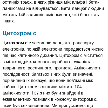
останніх трьох, в яких різниця між альфа і бета-
ланцюгами не відбувається. Бета-ланцюг людини
містить 146 залишків амінокислот, як і більшість
інших.
Цитохром с
Цитохром c
є частиною ланцюга транспорту
електронів, по якій електрони передаються кисню
під час клітинного дихання. Цитохром c міститься
в мітохондріях кожного аеробного еукаріота -
тваринного, рослинного, протиста. Амінокислотні
послідовності багатьох з них були визначені, і
порівняння їх показує, що вони пов'язані між
собою. Цитохром з людини містить 104
амінокислоти, і 37 з них були знайдені в
еквівалентних позиціях в кожному цитохромі c,
який був секвенований. Ми припускаємо, що