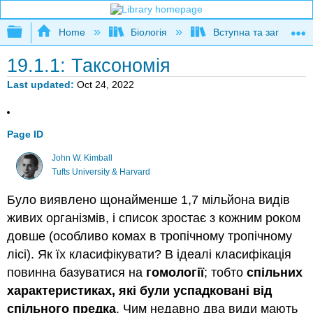
Expand/collapse global hierarchy
Home
Біологія
Вступна та загальна б
19.1.1: Таксономія
Last updated
Oct 24, 2022
Page ID
John W. Kimball
Tufts University & Harvard
Було виявлено щонайменше 1,7 мільйона видів
живих організмів, і список зростає з кожним роком
довше (особливо комах в тропічному тропічному
лісі). Як їх класифікувати? В ідеалі класифікація
повинна базуватися на
гомології
; тобто
спільних
характеристиках, які були успадковані від
спільного предка
. Чим недавно два види мають