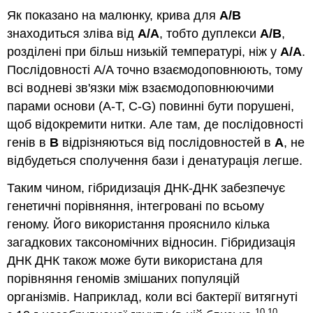
Як показано на малюнку, крива для
A/B
знаходиться зліва від
A/A
, тобто дуплекси
A/B
,
розділені при більш низькій температурі, ніж у
A/A
.
Послідовності A/A точно взаємодоповнюють, тому
всі водневі зв'язки між взаємодоповнюючими
парами основи (A-T, C-G) повинні бути порушені,
щоб відокремити нитки. Але там, де послідовності
генів в
B
відрізняються від послідовностей в
А
, не
відбудеться сполучення бази і денатурація легше.
Таким чином, гібридизація ДНК-ДНК забезпечує
генетичні порівняння, інтегровані по всьому
геному. Його використання прояснило кілька
загадкових таксономічних відносин. Гібридизація
ДНК ДНК також може бути використана для
порівняння геномів змішаних популяцій
організмів. Наприклад, коли всі бактерії витягнуті
10 10