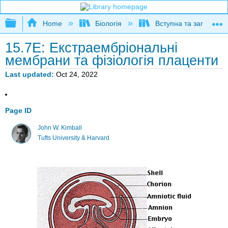
Expand/collapse global hierarchy
Home
Біологія
Вступна та загальна б
15.7E: Екстраембріональні
мембрани та фізіологія плаценти
Last updated
Oct 24, 2022
Page ID
John W. Kimball
Tufts University & Harvard