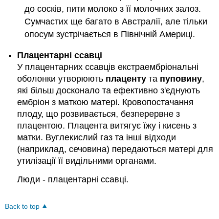
до сосків, пити молоко з її молочних залоз.
Сумчастих ще багато в Австралії, але тільки
опосум зустрічається в Північній Америці.
Плацентарні ссавці
У плацентарних ссавців екстраембріональні
оболонки утворюють
плаценту
та
пуповину
,
які більш досконало та ефективно з'єднують
ембріон з маткою матері. Кровопостачання
плоду, що розвивається, безперервне з
плацентою. Плацента витягує їжу і кисень з
матки. Вуглекислий газ та інші відходи
(наприклад, сечовина) передаються матері для
утилізації її видільними органами.
Люди - плацентарні ссавці.
Back to top