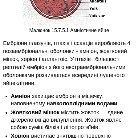
Малюнок 15.7.5.1 Амніотичне яйце
Ембріони плазунів, птахів і ссавців виробляють 4
позаембріональні оболонки - амніон, жовтковий
мішок, хоріон і аллантоіс. У птахів і більшості
рептилій ембріон з його екстраембріональними
оболонками розвивається всередині лущеного
яйцеклітини.
Амніон
захищає ембріон в мішечку,
наповненому
навколоплідними водами
.
Жовтковий мішок
містить жовток — єдине
джерело їжі до вилуплення. Жовток являє
собою суміш білків і ліпопротеїнів.
Хоріон
вистилає внутрішню поверхню