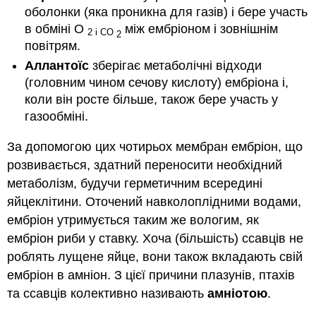
оболонки (яка проникна для газів) і бере участь
в обміні O
між ембріоном і зовнішнім
2 і CO
2
повітрям.
Аллантоїс
зберігає метаболічні відходи
(головним чином сечову кислоту) ембріона і,
коли він росте більше, також бере участь у
газообміні.
За допомогою цих чотирьох мембран ембріон, що
розвивається, здатний переносити необхідний
метаболізм, будучи герметичним всередині
яйцеклітини. Оточений навколоплідними водами,
ембріон утримується таким же вологим, як
ембріон риби у ставку. Хоча (більшість) ссавців не
роблять лущене яйце, вони також вкладають свій
ембріон в амніон. З цієї причини плазунів, птахів
та ссавців колективно називають
амніотою
.