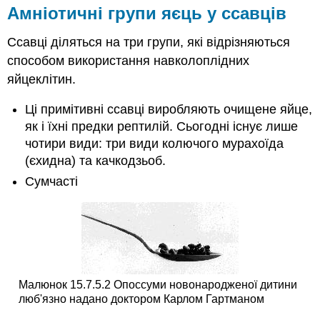
Амніотичні групи яєць у ссавців
Ссавці діляться на три групи, які відрізняються
способом використання навколоплідних
яйцеклітин.
Ці примітивні ссавці виробляють очищене яйце,
як і їхні предки рептилій. Сьогодні існує лише
чотири види: три види колючого мурахоїда
(єхидна) та качкодзьоб.
Сумчасті
Малюнок 15.7.5.2 Опоссуми новонародженої дитини
люб'язно надано доктором Карлом Гартманом