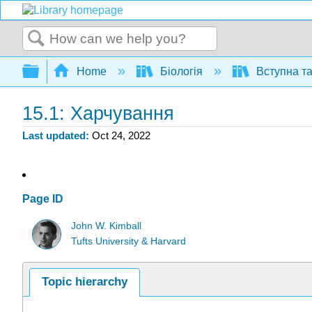
Search
Expand/collapse global hierarchy
Home
Біологія
Вступна та
15.1: Харчування
Last updated
Oct 24, 2022
Page ID
John W. Kimball
Tufts University & Harvard
Topic hierarchy