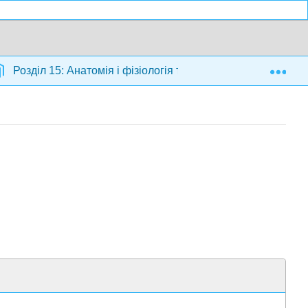
Exp
Розділ 15: Анатомія і фізіологія тварин
15.1: Ха