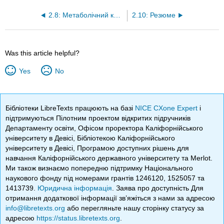
2.8: Метаболічний контроль енергії
2.10: Резюме
Was this article helpful?
Yes
No
Бібліотеки LibreTexts працюють на базі
NICE CXone Expert
і
підтримуються Пілотним проектом відкритих підручників
Департаменту освіти, Офісом проректора Каліфорнійського
університету в Девісі, Бібліотекою Каліфорнійського
університету в Девісі, Програмою доступних рішень для
навчання Каліфорнійського державного університету та Merlot.
Ми також визнаємо попередню підтримку Національного
наукового фонду під номерами грантів 1246120, 1525057 та
1413739.
Юридична інформація
. Заява про доступність Для
отримання додаткової інформації зв’яжіться з нами за адресою
info@libretexts.org
або перегляньте нашу сторінку статусу за
адресою
https://status.libretexts.org
.