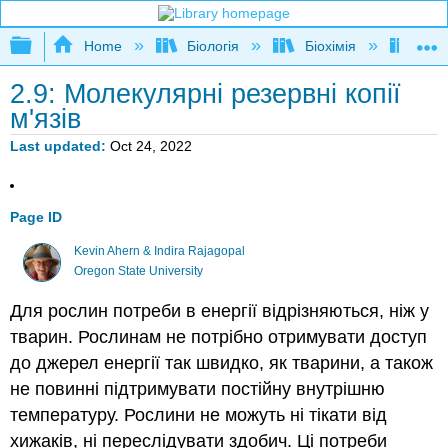
Expand/collapse global hierarchy
Home
Біологія
Біохімія
Книг
2.9: Молекулярні резервні копії
м'язів
Last updated
Oct 24, 2022
Page ID
Kevin Ahern & Indira Rajagopal
Oregon State University
Для рослин потреби в енергії відрізняються, ніж у
тварин. Рослинам не потрібно отримувати доступ
до джерел енергії так швидко, як тварини, а також
не повинні підтримувати постійну внутрішню
температуру. Рослини не можуть ні тікати від
хижаків, ні переслідувати здобич. Ці потреби