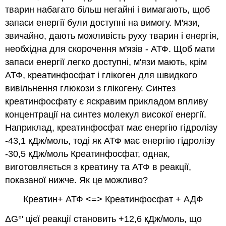
тварин набагато більш негайні і вимагають, щоб
запаси енергії були доступні на вимогу. М'язи,
звичайно, дають можливість руху тварин і енергія,
необхідна для скорочення м'язів - АТФ. Щоб мати
запаси енергії легко доступні, м'язи мають, крім
АТФ, креатинфосфат і глікоген для швидкого
вивільнення глюкози з глікогену. Синтез
креатинфосфату є яскравим прикладом впливу
концентрації на синтез молекул високої енергії.
Наприклад, креатинфосфат має енергію гідролізу
-43,1 кДж/моль, тоді як АТФ має енергію гідролізу
-30,5 кДж/моль Креатинфосфат, однак,
виготовляється з креатину та АТФ в реакції,
показаної нижче. Як це можливо?
Креатин+ АТФ <=> Креатинфосфат + АДФ
ΔG°' цієї реакції становить +12,6 кДж/моль, що