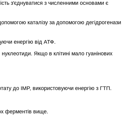
ність з'єднуватися з численними основами є
допомогою каталізу за допомогою дегідрогенази
уючи енергію від АТФ.
ві нуклеотиди. Якщо в клітині мало гуанінових
тату до IMP, використовуючи енергію з ГТП.
вох ферментів вище.