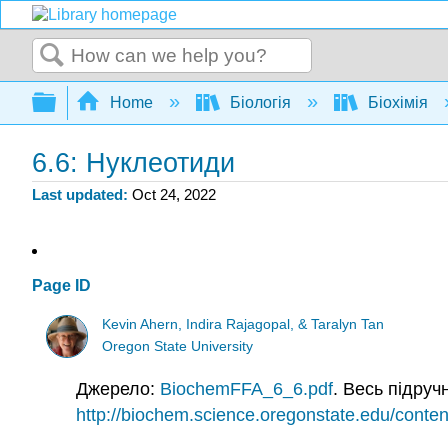
Search
Expand/collapse global hierarchy
Home
Біологія
Біохімія
6.6: Нуклеотиди
Last updated
Oct 24, 2022
Page ID
Kevin Ahern, Indira Rajagopal, & Taralyn Tan
Oregon State University
Джерело:
BiochemFFA_6_6.pdf
. Весь підру
http://biochem.science.oregonstate.edu/conten