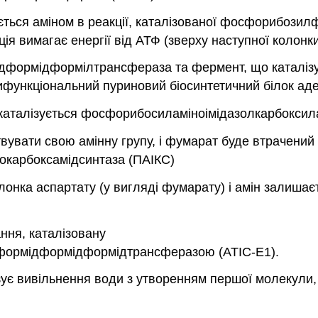
нюється аміном в реакції, каталізованої фосфорибози
ія вимагає енергії від АТФ (зверху наступної колонки
формідформілтрансфераза та фермент, що каталізує 
рифункціональний пуриновий біосинтетичний білок аде
, каталізується фосфорибосиламіноімідазолкарбоксил
увати свою амінну групу, і фумарат буде втрачений у 
нокарбоксамідсинтаза (ПАІКС)
лонка аспартату (у вигляді фумарату) і амін залишаєт
ння, каталізовану
формідформідформідтрансферазою (ATIC-E1).
зує вивільнення води з утворенням першої молекули,