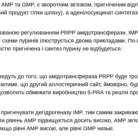
 AMP та GMP, є зворотним зв'язком, пригніченим в
ий продукт гілки шляху), а аденілосукцинат-синтетаза
інованою регулюванням PRPP амідотрансферази, IMP 
 схеми пуринів ілюструється двома прикладами. По-пе
тю пригнічена і синтез пурину не відбудеться.
ведуть до того, що амідотрансфераза PRPP буде тро
чатиме, що другий аллостеричний сайт, ймовірно, бу
дозволить обмежити виробництво 5-PRA та решти про
 пригнічувати дегідрогеназу IMP, тим самим закрива
и рівень AMP підвищується досить високо, AMP зв'я
що рівні AMP високі, але рівні GMP низькі.