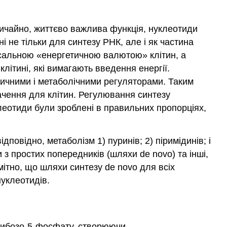
вичайно, життєво важлива функція, нуклеотиди
ні не тільки для синтезу РНК, але і як частина
рсальною «енергетичною валютою» клітин, а
літині, які вимагають введення енергії.
ичними і метаболічними регуляторами. Таким
ачення для клітин. Регулювання синтезу
леотиди були зроблені в правильних пропорціях,
дповідно, метаболізм 1) пуринів; 2) піримідинів; і
з простих попередників (шляхи de novo) та інші,
ітно, що шляхи синтезу de novo для всіх
уклеотидів.
рибозо-5-фосфату, створюючи