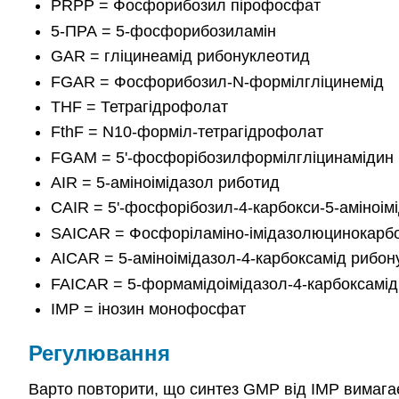
PRPP = Фосфорибозил пірофосфат
5-ПРА = 5-фосфорибозиламін
GAR = гліцинеамід рибонуклеотид
FGAR = Фосфорибозил-N-формілгліцинемід
THF = Тетрагідрофолат
FthF = N10-форміл-тетрагідрофолат
FGAM = 5'-фосфорібозилформілгліцинамідин
AIR = 5-аміноімідазол риботид
CAIR = 5'-фосфорібозил-4-карбокси-5-аміноім
SAICAR = Фосфоріламіно-імідазолюцинокарб
AICAR = 5-аміноімідазол-4-карбоксамід рибон
FAICAR = 5-формамідоімідазол-4-карбоксамід
IMP = інозин монофосфат
Регулювання
Варто повторити, що синтез GMP від IMP вимагає 