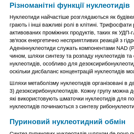
Різноманітні функції нуклеотидів
Нуклеотиди найчастіше розглядаються як будівел
грають і інші важливі ролі в клітині. Трифосфати 
активованих проміжних продуктів, таких як УДП-
зв'язок енергетично несприятливих реакцій з гід
Аденіннуклеотиди служать компонентами NAD (P)
чином, шляхи синтезу та розпаду нуклеотидів та
нуклеотидів, особливо для дезоксирибонуклеотид
оскільки дисбаланс концентрацій нуклеотидів мо
Шляхи метаболізму нуклеотидів організовані в дві 
3) дезоксирибонуклеотидів. Кожну групу можна до
які використовують шматочки нуклеотидів для по
нуклеотидів починаються з синтезу рибонуклеот
Пуриновий нуклеотидний обмін
Синтез пуринових нуклеотидів шляхом de novo 