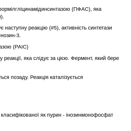
лформілгліцинамідинсинтазою (ПФАС), яка
).
наступну реакцію (#5), активність синтетази
нозин-3.
азою (PAIC)
реакції, яка слідує за цією. Фермент, який бере
ься позаду. Реакція каталізується
 класифікованої як пурин - інозинмонофосфат