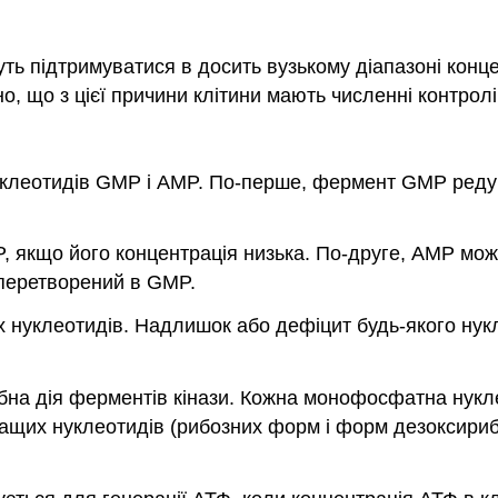
ть підтримуватися в досить вузькому діапазоні конц
но, що з цієї причини клітини мають численні контрол
уклеотидів GMP і AMP. По-перше, фермент GMP реду
P, якщо його концентрація низька. По-друге, AMP м
 перетворений в GMP.
их нуклеотидів. Надлишок або дефіцит будь-якого ну
бна дія ферментів кінази. Кожна монофосфатна нук
их нуклеотидів (рибозних форм і форм дезоксирибоз