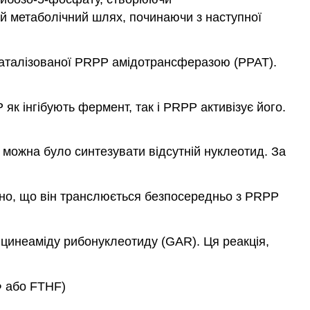
й метаболічний шлях, починаючи з наступної
, каталізованої PRPP амідотрансферазою (PPAT).
к інгібують фермент, так і PRPP активізує його.
можна було синтезувати відсутній нуклеотид. За
вано, що він транслюється безпосередньо з PRPP
ліцинеаміду рибонуклеотиду (GAR). Ця реакція,
Ф або FTHF)