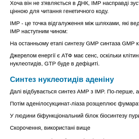
Хоча він не з'являється в ДНК, IMP насправді зу
цінною для читання генетичного коду.
IMP - це точка відгалуження між шляхами, які 
IMP наступним чином:
На останньому етапі синтезу GMP синтаза GMP к
Джерелом енергії є АТФ має сенс, оскільки клітин
нуклеотидів, GTP буде в дефіциті.
Синтез нуклеотидів аденіну
Далі відбувається синтез AMP з IMP. По-перше, 
Потім аденілосукцинат-ліаза розщеплює фумара
У людини біфункціональний білок біосинтезу пури
Скорочення, використані вище