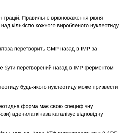
ентрацій. Правильне врівноваження рівня
і над кількістю кожного виробленого нуклеотиду.
ктаза перетворить GMP назад в IMP за
оже бути перетворений назад в IMP ферментом
клеотиду будь-якого нуклеотиду може призвести
леотидна форма має свою специфічну
и) аденилаткіназа каталізує відповідну