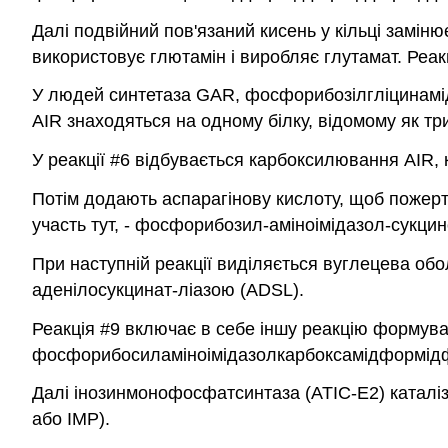
Далі подвійний пов'язаний кисень у кільці замі
використовує глютамін і виробляє глутамат. Реакц
У людей синтетаза GAR, фосфорибозілгліцинамід
AIR знаходяться на одному білку, відомому як т
У реакції #6 відбувається карбоксилювання AIR
Потім додають аспарагінову кислоту, щоб пожертв
участь тут, - фосфорибозил-аміноімідазол-сукци
При наступній реакції виділяється вуглецева обо
аденілосукцинат-ліазою (ADSL).
Реакція #9 включає в себе іншу реакцію формува
фосфорибосиламіноімідазолкарбоксамідформід
Далі інозинмонофосфатсинтаза (ATIC-E2) каталі
або IMP).