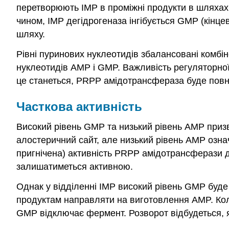
перетворюють IMP в проміжні продукти в шляхах
чином, IMP дегідрогеназа інгібується GMP (кінцев
шляху.
Рівні пуринових нуклеотидів збалансовані комб
нуклеотидів AMP і GMP. Важливість регуляторної
це станеться, PRPP амідотрансфераза буде повніс
Часткова активність
Високий рівень GMP та низький рівень AMP приз
алостеричний сайт, але низький рівень AMP озна
пригнічена) активність PRPP амідотрансферази 
залишатиметься активною.
Однак у відділенні IMP високий рівень GMP буде
продуктам направляти на виготовлення AMP. Кол
GMP відключає фермент. Розворот відбудеться, як