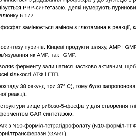
зується PRP-синтетазою. Деякі нумерують пуринови
малюнку 6.172.
ірофосфат замінюється аміном з глютамина в реакції
нтезу пуринів. Кінцеві продукти шляху, AMP і GMP я
в'язування як AMP, так і GMP.
зволяє ферменту залишатися частково активним, щоб 
і кількості АТФ і ГТП.
врозпаду 38 секунд при 37° C), тому було запропоно
ї реакції.
ої структури вище рибозо-5-фосфату для створення г
, ферментом GAR синтетазою.
GAR з N10-форміл-тетрагідрофолату (N10-форміл-ТГ
рнілтрансферази (GART).