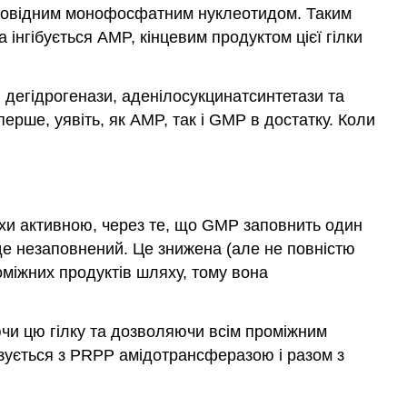
ідповідним монофосфатним нуклеотидом. Таким
 інгібується AMP, кінцевим продуктом цієї гілки
дегідрогенази, аденілосукцинатсинтетази та
рше, уявіть, як AMP, так і GMP в достатку. Коли
хи активною, через те, що GMP заповнить один
де незаповнений. Це знижена (але не повністю
міжних продуктів шляху, тому вона
ючи цю гілку та дозволяючи всім проміжним
зується з PRPP амідотрансферазою і разом з