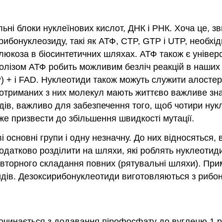
ьні блоки нуклеїнових кислот, ДНК і РНК. Хоча це, з
рибонуклеозиду, такі як АТФ, CTP, GTP і UTP, необхід
глюкоза в біосинтетичних шляхах. АТФ також є уніве
ролізом АТФ робить можливим безліч реакцій в наших к
 + і FAD. Нуклеотиди також можуть служити алостер
 отриманих з них молекул мають життєво важливе зн
ів, важливо для забезпечення того, щоб чотири нук
же призвести до збільшення швидкості мутації.
основні групи і одну незначну. До них відносяться, ві
датково розділити на шляхи, які роблять нуклеотиди 
вторного складання повних (рятувальні шляхи). Прим
идів. Дезоксирибонуклеотиди виготовляються з рибон
починається з додавання пірофосфату до вуглецю 1 