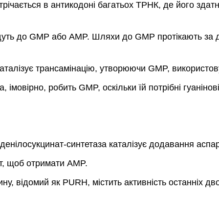
стрічається в антикодоні багатьох ТРНК, де його здат
ведуть до GMP або AMP. Шляхи до GMP протікають за 
аталізує трансамінацію, утворюючи GMP, використов
а, імовірно, робить GMP, оскільки їй потрібні гуаніно
аденілосукцинат-синтетаза каталізує додавання аспар
т, щоб отримати AMP.
ну, відомий як PURH, містить активність останніх д