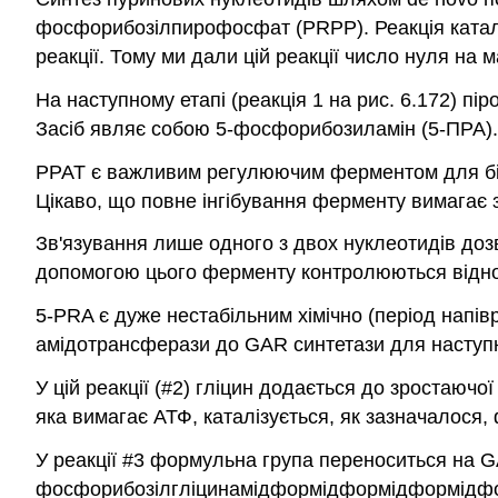
фосфорибозілпирофосфат (PRPP). Реакція каталі
реакції. Тому ми дали цій реакції число нуля на 
На наступному етапі (реакція 1 на рис. 6.172) п
Засіб являє собою 5-фосфорибозиламін (5-ПРА).
PPAT є важливим регулюючим ферментом для біоси
Цікаво, що повне інгібування ферменту вимагає з
Зв'язування лише одного з двох нуклеотидів до
допомогою цього ферменту контролюються відносн
5-PRA є дуже нестабільним хімічно (період напі
амідотрансферази до GAR синтетази для наступно
У цій реакції (#2) гліцин додається до зростаюч
яка вимагає АТФ, каталізується, як зазначалося
У реакції #3 формульна група переноситься на 
фосфорибозілгліцинамідформідформідформідфо