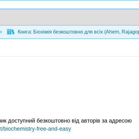
Книга: Біохімія безкоштовно для всіх (Ahern, Rajago
чник доступний безкоштовно від авторів за адресою
t/biochemistry-free-and-easy