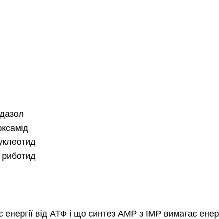
ідазол
оксамід
уклеотид
 риботид
енергії від АТФ і що синтез AMP з IMP вимагає енерг