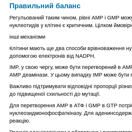
Правильний баланс
Регульований таким чином, рівні AMP і GMP можу
нуклеотидів у клітині є критичним. Цілком ймовір
інші механізми
Клітини мають ще два способи врівноваження н
допомогою електронів від NADPH.
IMP, у свою чергу, може бути перетворений в AM
AMP деамінази. У цьому випадку IMP може бути
Важливо підтримувати відповідні пропорції різн
до підвищеної схильності до мутації.
Для перетворення AMP в АТФ і GMP в GTP потрі
нуклеозидмонофосфаткіназу. Для аденинсодержащ
реакцію.