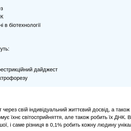
ез
НК
і в біотехнології
уть:
рестрикційний дайджест
ектрофорезу
т через свій індивідуальний життєвий досвід, а також
мує їхнє світосприйняття, але також робить їх ДНК. 
шої, і саме різниця в 0,1% робить кожну людину унік