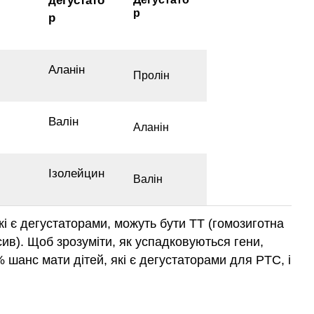
дегустато
р
р
Аланін
Пролін
Валін
Аланін
Ізолейцин
Валін
кі є дегустаторами, можуть бути ТТ (гомозиготна
сив). Щоб зрозуміти, як успадковуються гени,
% шанс мати дітей, які є дегустаторами для PTC, і