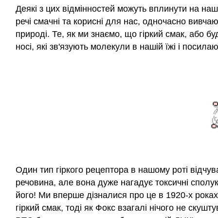
Деякі з цих відмінностей можуть вплинути на на
речі смачні та корисні для нас, одночасно вивчаюч
природі. Те, як ми знаємо, що гіркий смак, або бу
носі, які зв'язують молекули в нашій їжі і посила
Один тип гіркого рецептора в нашому роті відчув
речовина, але вона дуже нагадує токсичні сполуки
його! Ми вперше дізналися про це в 1920-х рока
гіркий смак, тоді як Фокс взагалі нічого не скуш