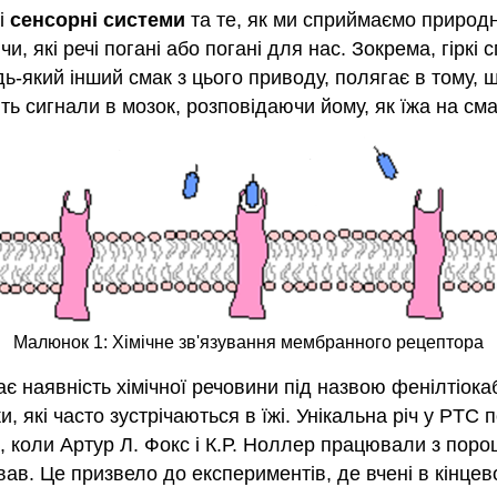
ші
сенсорні системи
та те, як ми сприймаємо природни
и, які речі погані або погані для нас. Зокрема, гіркі
дь-який інший смак з цього приводу, полягає в тому, що
ють сигнали в мозок, розповідаючи йому, як їжа на сма
Малюнок 1: Хімічне зв'язування мембранного рецептора
ає наявність хімічної речовини під назвою фенілтіока
, які часто зустрічаються в їжі. Унікальна річ у PTC
х, коли Артур Л. Фокс і К.Р. Ноллер працювали з по
тував. Це призвело до експериментів, де вчені в кінц