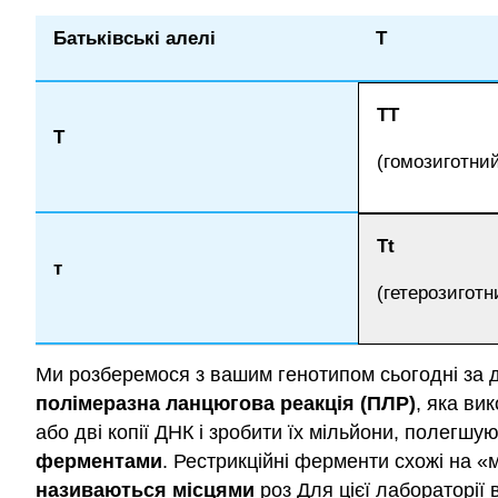
Батьківські алелі
Т
ТТ
Т
(гомозиготний
Tt
т
(гетерозиготн
Ми розберемося з вашим генотипом сьогодні за до
полімеразна ланцюгова реакція (ПЛР)
, яка ви
або дві копії ДНК і зробити їх мільйони, полегш
ферментами
. Рестрикційні ферменти схожі на «
називаються місцями
роз Для цієї лабораторії 