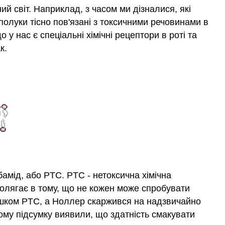
Навчальні
й світ. Наприклад, з часом ми дізналися, які
питання
 сполуки тісно пов'язані з токсичними речовинами в
Атрибуції
 у нас є спеціальні хімічні рецептори в роті та
к.
бамід, або PTC. PTC - нетоксична хімічна
 полягає в тому, що не кожен може спробувати
рошком PTC, а Ноллер скаржився на надзвичайно
евому підсумку виявили, що здатність смакувати