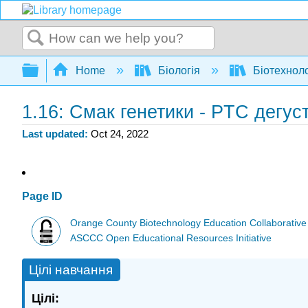
Search
Expand/collapse global hierarchy
Home
Біологія
Біотехноло
1.16: Смак генетики - PTC дегус
Last updated
Oct 24, 2022
Page ID
Orange County Biotechnology Education Collaborative
ASCCC Open Educational Resources Initiative
Цілі навчання
Цілі: