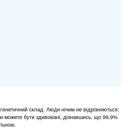
навчання
Вступ
Частина
I:
День
1
Матеріали
Процедура
(відповідно
до
рекомендацій
виробника)
Частина
II:
День
2
 генетичний склад. Люди нічим не відрізняються;
МАТЕРІАЛИ
Ви можете бути здивовані, дізнавшись, що 99,9%
Порядок
альною.
дій