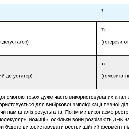
т
Tt
 дегустатор)
(гетерозиго
тт
ий дегустатор)
(гомозиготн
помогою трьох дуже часто використовуваних аналізів
користовується для вибіркової ампліфікації певної д
уючи нам аналіз результатів. Потім ми виконаємо рест
молекулярні ножиці», оскільки вони розрізають ДНК н
ви будете використовувати рестрикційний фермент під