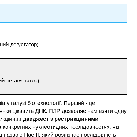
тний дегустатор)
ий нетагустатор)
 у галузі біотехнології. Перший - це
ілянки цікавить ДНК. ПЛР дозволяє нам взяти одну
рикційний
дайджест
з
рестрикційними
а конкретних нуклеотидних послідовностях, які
 назвою HaeIII, який розпізнає послідовність