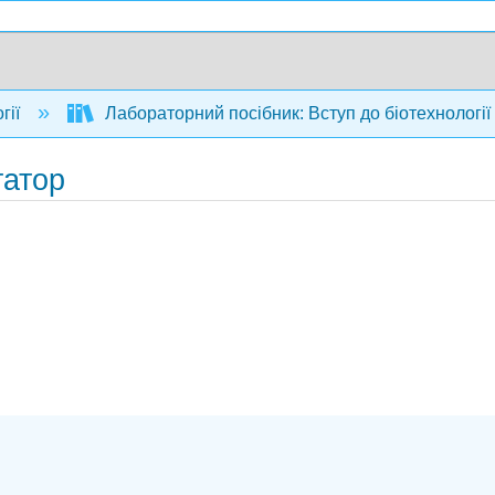
гії
Лабораторний посібник: Вступ до біотехнології
татор