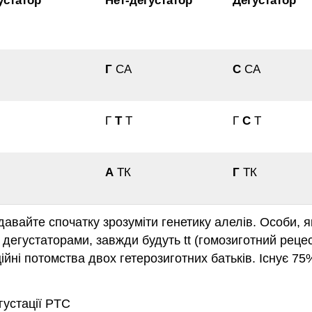
устатор
Нет-дегустатор
Дегустатор
Г
СА
C
CA
Г
Т
Т
Г
С
Т
А
ТК
Г
ТК
давайте спочатку зрозуміти генетику алелів. Особи, я
 є дегустаторами, завжди будуть tt (гомозиготний реце
йні потомства двох гетерозиготних батьків. Існує 75
густації PTC