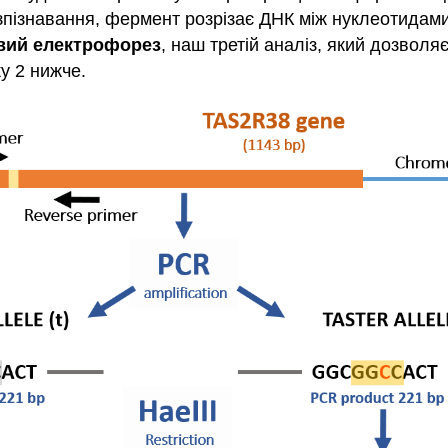
зпізнавання, фермент розрізає ДНК між нуклеотидами 
вий електрофорез
,
наш третій аналіз,
який дозволяє
у 2 нижче.