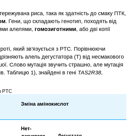
тережувана риса, така як здатність до смаку ПТК,
ом
. Гени, що складають генотип, походять від
овими алелями,
гомозиготними
, або дві копії
 роті, який зв'язується з PTC. Порівнюючи
відрізняють алель дегустатора (T) від несмакового
ншої. Слово мутація звучить страшно, але мутація
. Таблицю 1), знайдені в гені
TAS2R38
,
ля PTC
Зміна амінокислот
Нет-
Дегустато