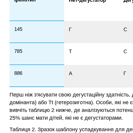
Нет-дегустатор
Дег
145
Г
C
785
Т
C
886
A
Г
Перш ніж з'ясувати свою дегустаційну здатність, 
домінанта) або Tt (гетерозиготна). Особи, які не
вивчіть таблицю 2 нижче, де аналізуються потенці
25% шанс мати дітей, які не є дегустаторами.
Таблиця 2. Зразок шаблону успадкування для де