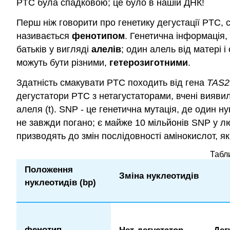
PTC була спадковою; це було в нашій ДНК!
Перш ніж говорити про генетику дегустації PTC, 
називається
фенотипом
. Генетична інформація,
батьків у вигляді
алелів
; один алель від матері 
можуть бути різними,
гетерозиготними
.
Здатність смакувати PTC походить від гена
TAS2
дегустатори PTC з нетагустаторами, вчені вияви
алеля (t). SNP - це генетична мутація, де один н
не завжди погано; є майже 10 мільйонів SNP у л
призводять до змін послідовності амінокислот, як
Табли
Положення
Зміна нуклеотидів
нуклеотидів (bp)
фенотип