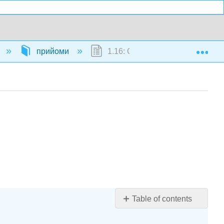
Exp
прийоми
1.16: Смак генетики - PTC дегу
Table of contents
Цілі