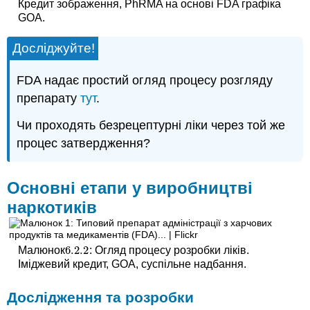
Кредит зображення, PhRMA на основі FDA графіка
GOA.
Досліджуйте!
FDA надає простий огляд процесу розгляду
препарату
тут
.
Чи проходять безрецептурні ліки через той же
процес затвердження?
Основні етапи у виробництві
наркотиків
6.2.
2
Малюнок
: Огляд процесу розробки ліків.
6.2.
2
Іміджевий кредит, GOA, суспільне надбання.
Дослідження та розробки