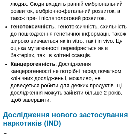
людях. Сюди входить ранній ембріональний
розвиток, ембріонно-фетальний розвиток, а
також пре- і післяпологовий розвиток.
Генотоксичність
. Генотоксичність, схильність
до пошкодження генетичної інформації, також
широко вивчається як in vitro, так і in vivo. Ця
оцінка мутагенності перевіряється як в
бактеріях, так і в клітині ссавців.
Канцерогенність
. Дослідження
канцерогенності не потрібні перед початком
клінічних досліджень і, можливо, не
доведеться робити для деяких продуктів. Ці
дослідження можуть зайняти більше 2 років,
щоб завершити.
Дослідження нового застосування
наркотиків (IND)