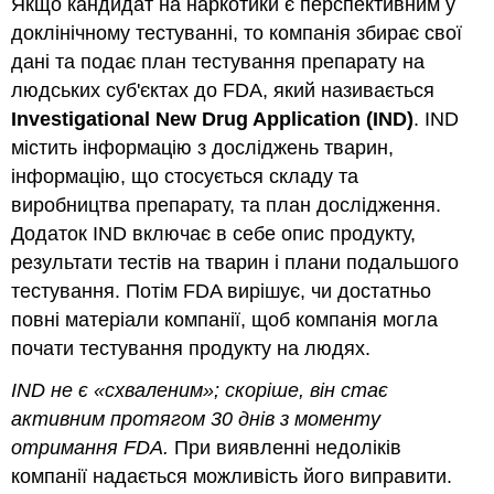
Якщо кандидат на наркотики є перспективним у
доклінічному тестуванні, то компанія збирає свої
дані та подає план тестування препарату на
людських суб'єктах до FDA, який називається
Investigational New Drug Application (IND)
. IND
містить інформацію з досліджень тварин,
інформацію, що стосується складу та
виробництва препарату, та план дослідження.
Додаток IND включає в себе опис продукту,
результати тестів на тварин і плани подальшого
тестування. Потім FDA вирішує, чи достатньо
повні матеріали компанії, щоб компанія могла
почати тестування продукту на людях.
IND не є «схваленим»; скоріше, він стає
активним протягом 30 днів з моменту
отримання FDA.
При виявленні недоліків
компанії надається можливість його виправити.