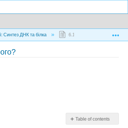
Exp
: Синтез ДНК та білка
6.1: Тематичне дослідження
ного?
Table of contents
Тематичне