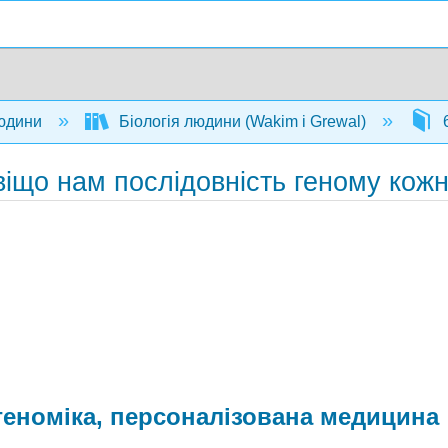
людини
Біологія людини (Wakim і Grewal)
6
віщо нам послідовність геному кож
еноміка, персоналізована медицина