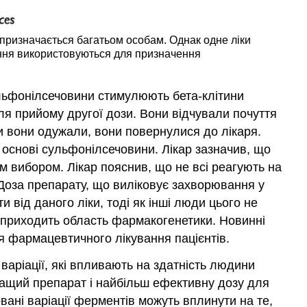
дізнаєтеся
наступне:
 призначається багатьом особам. Однак одне ліки
Атрибуції
вання використовуються для призначення
Сульфонілсечовини стимулюють бета-клітини
сля прийому другої дози. Вони відчували почуття
оли вони одужали, вони повернулися до лікаря.
на основі сульфонілсечовини. Лікар зазначив, що
им вибором. Лікар пояснив, що не всі реагують на
Доза препарату, що виліковує захворювання у
 від даного ліки, тоді як інші люди цього не
і приходить область фармакогенетики. Новинні
я фармацевтичного лікування пацієнтів.
варіації, які впливають на здатність людини
кращий препарат і найбільш ефективну дозу для
вані варіації ферментів можуть вплинути на те,