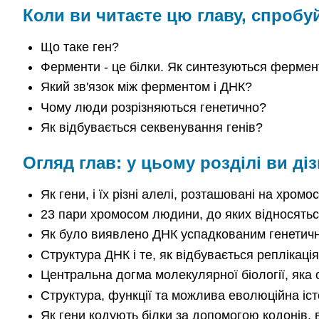
Коли ви читаєте цю главу, спробуй
Що таке ген?
Ферменти - це білки. Як синтезуються фермен
Який зв'язок між ферментом і ДНК?
Чому люди розрізняються генетично?
Як відбувається секвенування генів?
Огляд глав: у цьому розділі ви ді
Як гени, і їх різні алелі, розташовані на хромо
23 пари хромосом людини, до яких відносяться
Як було виявлено ДНК успадкованим генетич
Структура ДНК і те, як відбувається реплікаці
Центральна догма молекулярної біології, яка 
Структура, функції та можлива еволюційна іст
Як гени кодують білки за допомогою кодонів, 