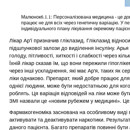
6.1.
1
Малюнок
: Персоналізована медицина - це до
6.1.
1
працює не для всіх через генетичну варіацію. У п
індивідуального плану лікування окремому пацієн
Лікар Ар'ї призначив гліклазид. Гліклазид відно
підшлункової залози до виділення інсуліну. Арья
голоду, пітливості, хиткості і слабкості через к
Їхній лікар сказав їм, що вони пережили гіпоглік
через інші ускладнення, які має Ар'я, таких як 
ліки однаково. Препарат, який добре працює для
однієї людини, може бути недостатньою для когос
роблять. Ця варіація відповідей на ліки може бу
ЗМІ назвали це «новим рубежем у медицині». Це,
Фармакогеноміка заснована на особливому виді ге
активувати та деактивувати наркотики. Результа
даного пацієнта. Багато препаратів повинні бути