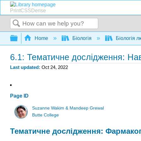
PrintCSSDense
Search
Expand/collapse global hierarchy
Home
Біологія
Біологія 
6.1: Тематичне дослідження: На
Last updated
Oct 24, 2022
Page ID
Suzanne Wakim & Mandeep Grewal
Butte College
Тематичне дослідження: Фармаког