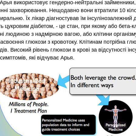
рья використовує гендерно-нейтральні займенники, так
инні захворювання. Нещодавно вони втратили 10 кіло
иральню. Їх лікар діагностував їм інсулінозалежний д
ють цукровим діабетом, - це стан, при якому або бет
іні людиною з надмірною вагою, або клітини організму
 засвоєння глюкози з кровотоку. Клітинам потрібна гл
ів. Високий рівень глюкози в крові за відсутності ін
симптомів, які відчуває Арья.