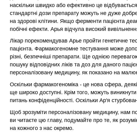
наскільки швидко або ефективно це відбуваєтьс
стандартні дози препарату можуть не дуже добре
на здорові клітини. Якщо ферменти пацієнта деа
побічні ефекти. Арья відчула високий вивільнення 
Лікар порекомендував Арье пройти генетичне те
пацієнта. Фармакогеномне тестування може допомо
різні, безпечніші препарати. Ще однією переваг
пошуку відповідних ліків та доз для даного паціє
персоналізовану медицину, як показано на малю
Оскільки фармакогеноміка - це нова сфера, деякі 
ще широко доступні. Крім того, можуть виникнут
питань конфіденційності. Оскільки Ар'я стурбова
Щоб зрозуміти персоналізовану медицину, нам пот
ви читаєте цю главу, подумайте про те, як розу
на кожного з нас окремо.