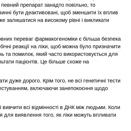
певний препарат занадто повільно, то
инні бути деактивовані, щоб зменшити їх вплив
е залишатися на високому рівні і викликати
овних переваг фармакогеноміки є більша безпека
бічні реакції на ліки, щоб можна було призначити
нь та помилок, який часто використовується для
льтати пацієнтів. Це більше схоже на
ти дуже дорого. Крім того, не всі генетичні тести
м тестуванням, включаючи занепокоєння щодо
і вивчити всі відмінності в ДНК між людьми. Коли
я для виявлення того, як ліки можуть впливати