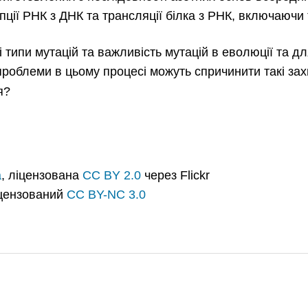
ції РНК з ДНК та трансляції білка з РНК, включаючи 
ні типи мутацій та важливість мутацій в еволюції та 
 проблеми в цьому процесі можуть спричинити такі за
я?
а
, ліцензована
CC BY 2.0
через Flickr
цензований
CC BY-NC 3.0