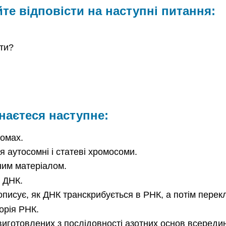
те відповісти на наступні питання:
ти?
знаєтеся наступне:
сомах.
 аутосомні і статеві хромосоми.
ним матеріалом.
я ДНК.
описує, як ДНК транскрибується в РНК, а потім перекл
орія РНК.
виготовлених з послідовності азотних основ всереди