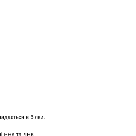
адається в білки.
ні РНК та ДНК.