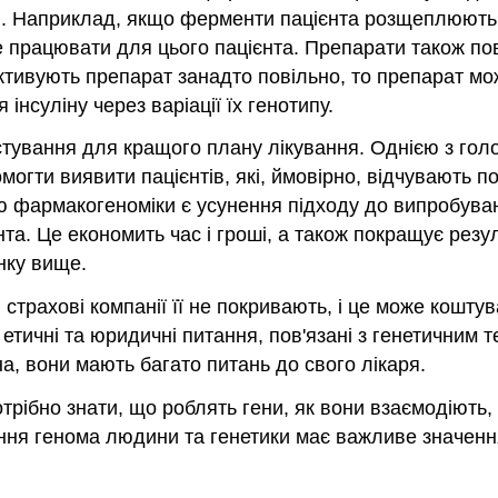
я. Наприклад, якщо ферменти пацієнта розщеплюють 
 працювати для цього пацієнта. Препарати також пов
ктивують препарат занадто повільно, то препарат мож
інсуліну через варіації їх генотипу.
стування для кращого плану лікування. Однією з гол
гти виявити пацієнтів, які, ймовірно, відчувають по
ою фармакогеноміки є усунення підходу до випробува
нта. Це економить час і гроші, а також покращує резу
нку вище.
страхові компанії її не покривають, і це може коштува
и етичні та юридичні питання, пов'язані з генетични
на, вони мають багато питань до свого лікаря.
рібно знати, що роблять гени, як вони взаємодіють, 
міння генома людини та генетики має важливе значенн