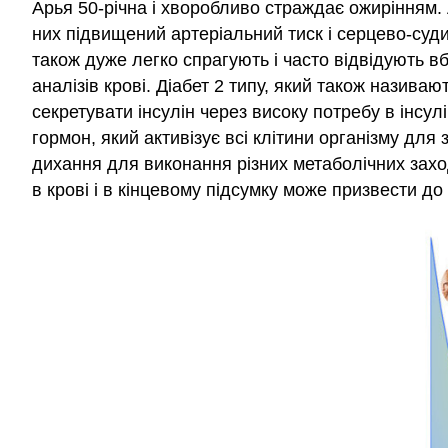
Арья 50-річна і хворобливо страждає ожирінням. А
них підвищений артеріальний тиск і серцево-суд
також дуже легко спрагують і часто відвідують вб
аналізів крові. Діабет 2 типу, який також назива
секретувати інсулін через високу потребу в інсул
гормон, який активізує всі клітини організму для
дихання для виконання різних метаболічних заход
в крові і в кінцевому підсумку може призвести до 