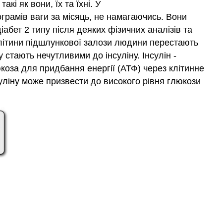
і як вони, їх та їхні. У
дослідження:
грамів ваги за місяць, не намагаючись. Вони
Фармакогеноміка,
іабет 2 типу після деяких фізичних аналізів та
персоналізована
а-клітини підшлункової залози людини перестають
медицина
 стають нечутливими до інсуліну. Інсулін -
Коли
ви
юкоза для придбання енергії (АТФ) через клітинне
читаєте
суліну може призвести до високого рівня глюкози
цю
главу,
спробуйте
відповісти
на
наступні
питання:
Огляд
глав:
у
цьому
розділі
ви