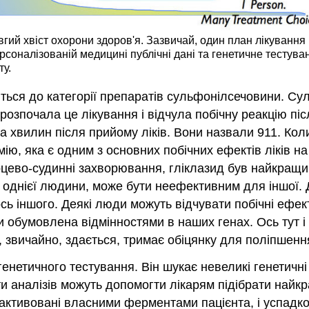
вгий хвіст охорони здоров'я. Зазвичай, один план лікування
ерсоналізованій медицині публічні дані та генетичне тесту
ту.
ситься до категорії препаратів сульфонілсечовини. 
 розпочала це лікування і відчула побічну реакцію пі
ілька хвилин після прийому ліків. Вони назвали 911. К
емію, яка є одним з основних побічних ефектів ліків 
серцево-судинні захворювання, гліклазид був найкращ
 однієї людини, може бути неефективним для іншої. 
ь іншого. Деякі люди можуть відчувати побічні ефекти
ти обумовлена відмінностями в наших генах. Ось тут 
 звичайно, здається, тримає обіцянку для поліпшенн
нетичного тестування. Він шукає невеликі генетичні 
ти аналізів можуть допомогти лікарям підібрати най
 активовані власними ферментами пацієнта, і успадко