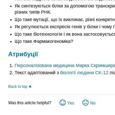
Як синтезуються білки за допомогою транскрип
різних типів РНК.
Що таке мутації, що їх викликає, різні конкрет
Як регулюється експресія генів у білки і чому
Що таке біотехнологія і як вона застосовуєтьс
Що таке Фармакогеноміка?
Атрибуції
Персоналізована медицина
Марка Скримшир
Текст адаптований з
біології людини
CK-12
лі
Back to top
Was this article helpful?
Yes
No