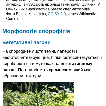
антеридії виглядають як більш темні круглі ділянки. У
межах них виробляється багато сперматозоїдів.
Фото Брюса Кірхоффа,
CC BY 2.0
, через Wikimedia
Commons.
Морфологія спорофітів
Вегетативні пагони
На спорофите листя темні, паперові і
нефотосинтезирующие. Гілки фотосинтезуються і
виробляються в мутовках на
вегетативному
пагоні
. Пагони містять
кремнезем
, який має
абразивну текстуру.