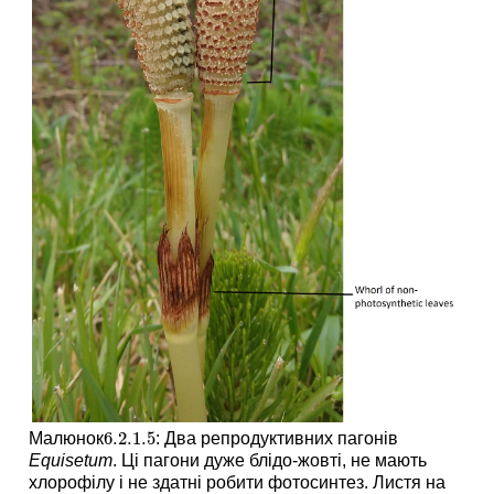
6.2.1.
5
Малюнок
: Два репродуктивних пагонів
6.2.1.
5
Equisetum
. Ці пагони дуже блідо-жовті, не мають
хлорофілу і не здатні робити фотосинтез. Листя на