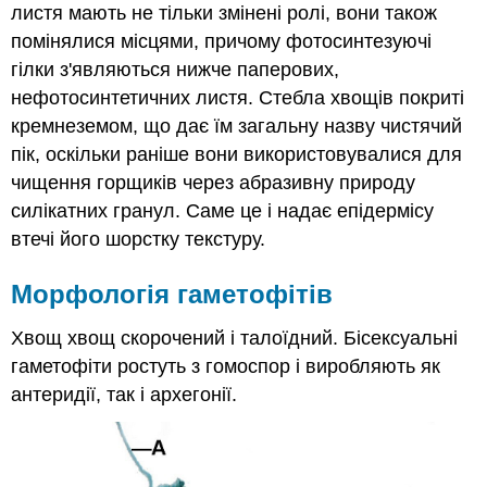
пагони
листя мають не тільки змінені ролі, вони також
Репродуктивні
помінялися місцями, причому фотосинтезуючі
пагони
гілки з'являються нижче паперових,
нефотосинтетичних листя. Стебла хвощів покриті
кремнеземом, що дає їм загальну назву чистячий
пік, оскільки раніше вони використовувалися для
чищення горщиків через абразивну природу
силікатних гранул. Саме це і надає епідермісу
втечі його шорстку текстуру.
Морфологія гаметофітів
Хвощ хвощ скорочений і талоїдний. Бісексуальні
гаметофіти ростуть з гомоспор і виробляють як
антеридії, так і архегонії.