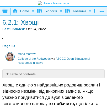
Expand/collapse global hierarchy
Home
Біологія
Ботаніка
Фот
6.2.1: Хвощі
Last updated
Oct 24, 2022
Page ID
Maria Morrow
College of the Redwoods
via
ASCCC Open Educational
Resources Initiative
Table of contents
Морфологія
Хвощі є однією з найдавніших родовищ рослин і
гаметофітів
відносно незмінні від викопних записів. Якщо
Морфологія
спорофітів
уважно придивитися до вузлів зеленого
Вегетативні
вегетативного пагона
, то побачите,
що гілки та