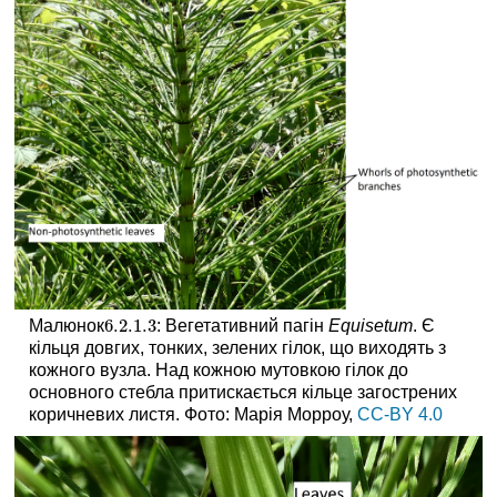
6.2.1.
3
Малюнок
: Вегетативний пагін
Equisetum
. Є
6.2.1.
3
кільця довгих, тонких, зелених гілок, що виходять з
кожного вузла. Над кожною мутовкою гілок до
основного стебла притискається кільце загострених
коричневих листя. Фото: Марія Морроу,
CC-BY 4.0