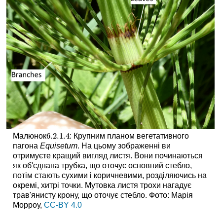
6.2.1.
4
Малюнок
: Крупним планом вегетативного
6.2.1.
4
пагона
Equisetum
. На цьому зображенні ви
отримуєте кращий вигляд листя. Вони починаються
як об'єднана трубка, що оточує основний стебло,
потім стають сухими і коричневими, розділяючись на
окремі, хитрі точки. Мутовка листя трохи нагадує
трав'янисту крону, що оточує стебло. Фото: Марія
Морроу,
CC-BY 4.0