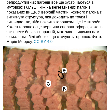
репродуктивних пагонів все ще зустрічаються в
мутовках і більші, ніж на вегетативних пагонів,
показаних вище. У верхній частині кожного пагона є
витягнута структура, яка доходить до точки і
виглядає так, ніби покрита горошком. Це і є штроби.
Кожен горошок - це вершина спорангіофора, кожен з
яких несе безліч спорангій, можливо, видимих вам
як маленькі білі оборки, що оточують горошок. Фото:
Марія Морроу,
CC-BY 4.0