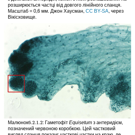
розширюється частці від довгого лінійного сланця.
Масштаб = 0,6 мм. Джон Хаусман,
CC BY-SA
, через
Вікісховище.
6.2.1.
2
Малюнок
: Гаметофіт
Equisetum
з антеридієм,
6.2.1.
2
позначений червоною коробкою. Цей частковий
вигляд сланця показує часткові частки на краю, де