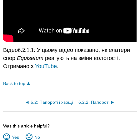
Відео
6.2.1.
1
: У цьому відео показано, як елатери
6.2.1.
1
спор
Equisetum
реагують на зміни вологості.
Отримано з
YouTube
.
Back to top
6.2: Папороті і хвощі
6.2.2: Папороті
Was this article helpful?
Yes
No