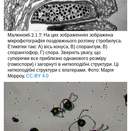
6.2.1.
7
Малюнок
: На цих зображеннях зображена
6.2.1.
7
мікрофотографія поздовжнього розтину стробилуса.
Етикетки такі: А) вісь конуса, В) спорангіум, В)
спорангіофор, Г) спора. Зверніть увагу, що
суперечки все приблизно однакового розміру
(гомоспори) і загорнуті в ниткоподібні структури. Ці
ниткоподібні структури є елатерами. Фото: Марія
Морроу,
CC-BY 4.0