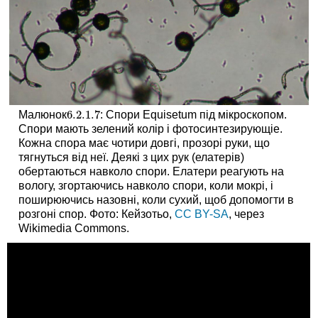
6.2.1.
7
Малюнок
: Спори Equisetum під мікроскопом.
6.2.1.
7
Спори мають зелений колір і фотосинтезирующіе.
Кожна спора має чотири довгі, прозорі руки, що
тягнуться від неї. Деякі з цих рук (елатерів)
обертаються навколо спори. Елатери реагують на
вологу, згортаючись навколо спори, коли мокрі, і
поширюючись назовні, коли сухий, щоб допомогти в
розгоні спор. Фото: Кейзотьо,
CC BY-SA
, через
Wikimedia Commons.