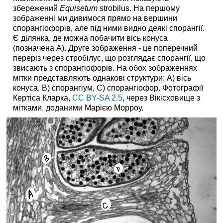
збережений
Equisetum
strobilus. На першому
зображенні ми дивимося прямо на вершини
спорангіофорів, але під ними видно деякі спорангії.
Є ділянка, де можна побачити вісь конуса
(позначена A). Друге зображення - це поперечний
переріз через стробілус, що розглядає спорангії, що
звисають з спорангіофорів. На обох зображеннях
мітки представляють однакові структури: А) вісь
конуса, В) спорангіум, С) спорангіофор. Фотографії
Кертіса Кларка,
CC BY-SA 2.5
, через Вікісховище з
мітками, доданими Марією Морроу.