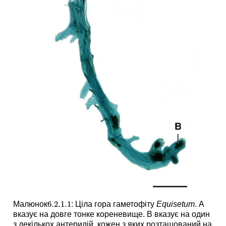
6.2.1.
1
Малюнок
: Ціла гора гаметофіту
Equisetum
. А
6.2.1.
1
вказує на довге тонке кореневище. B вказує на один
з декількох антеридій, кожен з яких розташований на