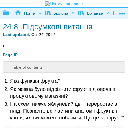
Expand/collapse global hierarchy
Home
Біологія
Ботаніка
Пос
24.8: Підсумкові питання
Last updated
Oct 24, 2022
Page ID
Table of contents
Автори
Яка функція фрукта?
та
атрибуція
Як можна було відрізнити фрукт від овоча в
продуктовому магазині?
На схемі нижче яблуневий цвіт переростає в
плід. Позначте всі частини анатомії фруктів і
квітів, які ви можете побачити. Що це за фрукт?