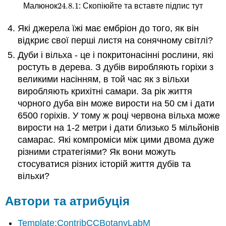
24.8.
1
Малюнок
: Скопіюйте та вставте підпис тут
24.8.
1
Які джерела їжі має ембріон до того, як він
відкриє свої перші листя на сонячному світлі?
Дуби і вільха - це і покритонасінні рослини, які
ростуть в дерева. З дубів виробляють горіхи з
великими насінням, в той час як з вільхи
виробляють крихітні самари. За рік життя
чорного дуба він може вирости на 50 см і дати
6500 горіхів. У тому ж році червона вільха може
вирости на 1-2 метри і дати близько 5 мільйонів
самарас. Які компроміси між цими двома дуже
різними стратегіями? Як вони можуть
стосуватися різних історій життя дубів та
вільхи?
Автори та атрибуція
Template:ContribCCBotanyLabM