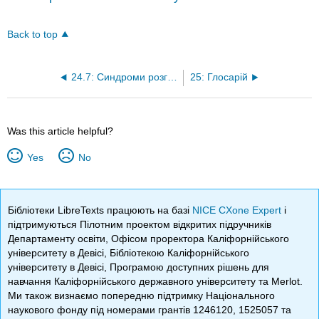
Back to top
24.7: Синдроми розгону
25: Глосарій
Was this article helpful?
Yes
No
Бібліотеки LibreTexts працюють на базі
NICE CXone Expert
і
підтримуються Пілотним проектом відкритих підручників
Департаменту освіти, Офісом проректора Каліфорнійського
університету в Девісі, Бібліотекою Каліфорнійського
університету в Девісі, Програмою доступних рішень для
навчання Каліфорнійського державного університету та Merlot.
Ми також визнаємо попередню підтримку Національного
наукового фонду під номерами грантів 1246120, 1525057 та