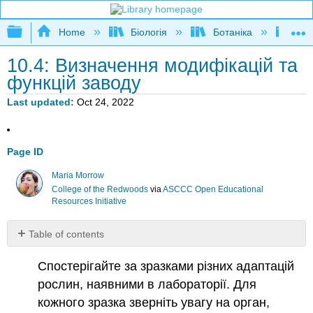
Expand/collapse global hierarchy
Home
Біологія
Ботаніка
Пос
10.4: Визначення модифікацій та
функцій заводу
Last updated
Oct 24, 2022
Page ID
Maria Morrow
College of the Redwoods
via
ASCCC Open Educational
Resources Initiative
Table of contents
Автори
Спостерігайте за зразками різних адаптацій
та
атрибуція
рослин, наявними в лабораторії. Для
кожного зразка зверніть увагу на орган,