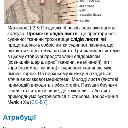
11.2.
8
Малюнок
: Поздовжній розріз верхівки пагона
11.2.
8
колеуса
.
Проміжки слідів листя
- це простори без
судинної тканини трохи вище
слідів листя
, які
представляють собою нитки судинної тканини, що
рухаються від стебла до листа. Три тканинні системи
в цьому стовбурі представлені епідермісом
(зовнішній шар шкірної тканини, не мічений), піт і
кора (наземна тканина) і судинною тканиною між
ямою і корою. На верхньому кінчику знаходиться
втеча верхівкової меристеми. Молоді листя (листові
примордії) виходять з обох сторін. Пазушні бруньки
з'являються трохи вище, де кожен лист або лист
примордиума зустрічається зі стеблом. Зображення
Меліси Ха (
CC-BY
).
Атрибуції