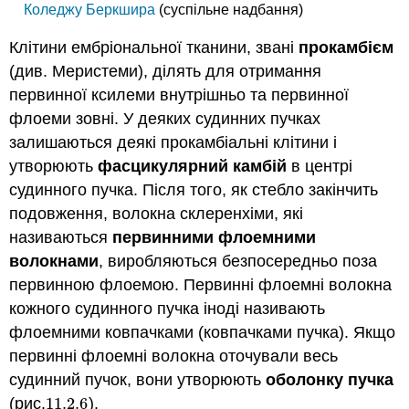
Коледжу Беркшира
(суспільне надбання)
Клітини ембріональної тканини, звані
прокамбієм
(див. Меристеми), ділять для отримання
первинної ксилеми внутрішньо та первинної
флоеми зовні. У деяких судинних пучках
залишаються деякі прокамбіальні клітини і
утворюють
фасцикулярний камбій
в центрі
судинного пучка. Після того, як стебло закінчить
подовження, волокна склеренхіми, які
називаються
первинними флоемними
волокнами
, виробляються безпосередньо поза
первинною флоемою. Первинні флоемні волокна
кожного судинного пучка іноді називають
флоемними ковпачками (ковпачками пучка). Якщо
первинні флоемні волокна оточували весь
судинний пучок, вони утворюють
оболонку пучка
(рис.
11.2.
6
).
11.2.
6