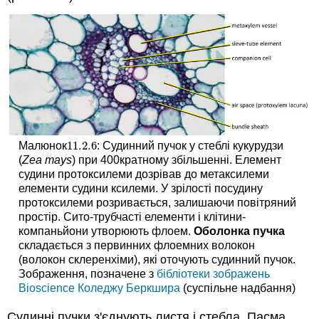
11.2.
6
Малюнок
: Судинний пучок у стеблі кукурудзи
11.2.
6
(
Zea mays
) при 400кратному збільшенні. Елемент
судини протоксилеми дозрівав до метаксилеми
елементи судини ксилеми. У зрілості посудину
протоксилеми розривається, залишаючи повітряний
простір. Сито-трубчасті елементи і клітини-
компаньйони утворюють флоем.
Оболонка пучка
складається з первинних флоемних волокон
(волокон склеренхіми), які оточують судинний пучок.
Зображення, позначене з
бібліотеки зображень
Bioscience Коледжу Беркшира
(суспільне надбання)
Судинні пучки з'єднують листя і стебла. Пасма