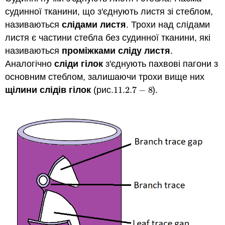
судинної тканини, що з'єднують листя зі стеблом,
називаються
слідами листя
. Трохи над слідами
листя є частини стебла без судинної тканини, які
називаються
проміжками сліду листя
.
Аналогічно
сліди гілок
з'єднують пахвові пагони з
основним стеблом, залишаючи трохи вище них
щілини слідів гілок
(рис.
11.2.
7
−
8
).
11.2.
7
−
8