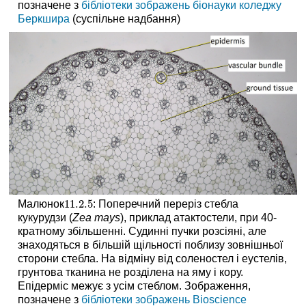
позначене з
бібліотеки зображень біонауки коледжу
Беркшира
(суспільне надбання)
11.2.
5
Малюнок
: Поперечний переріз стебла
11.2.
5
кукурудзи (
Zea mays
), приклад атактостели, при 40-
кратному збільшенні. Судинні пучки розсіяні, але
знаходяться в більшій щільності поблизу зовнішньої
сторони стебла. На відміну від соленостел і еустелів,
грунтова тканина не розділена на яму і кору.
Епідерміс межує з усім стеблом. Зображення,
позначене з
бібліотеки зображень Bioscience