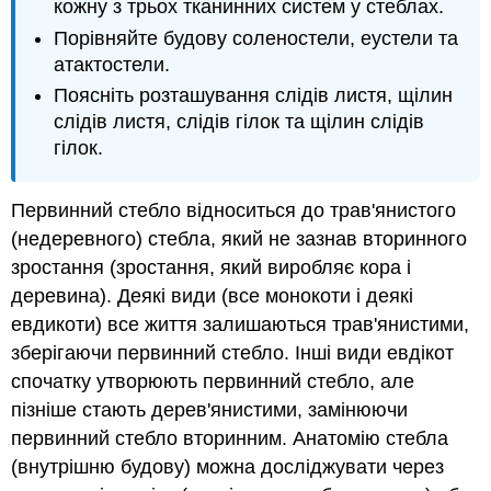
кожну з трьох тканинних систем у стеблах.
Порівняйте будову соленостели, еустели та
атактостели.
Поясніть розташування слідів листя, щілин
слідів листя, слідів гілок та щілин слідів
гілок.
Первинний стебло відноситься до трав'янистого
(недеревного) стебла, який не зазнав вторинного
зростання (зростання, який виробляє кора і
деревина). Деякі види (все монокоти і деякі
евдикоти) все життя залишаються трав'янистими,
зберігаючи первинний стебло. Інші види евдікот
спочатку утворюють первинний стебло, але
пізніше стають дерев'янистими, замінюючи
первинний стебло вторинним. Анатомію стебла
(внутрішню будову) можна досліджувати через