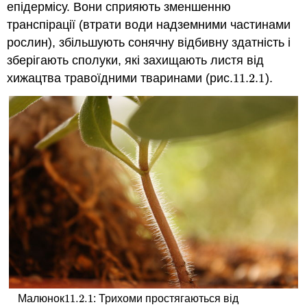
епідермісу. Вони сприяють зменшенню
транспірації (втрати води надземними частинами
рослин), збільшують сонячну відбивну здатність і
зберігають сполуки, які захищають листя від
хижацтва травоїдними тваринами (рис.
11.2.
1
).
11.2.
1
11.2.
1
Малюнок
: Трихоми простягаються від
11.2.
1