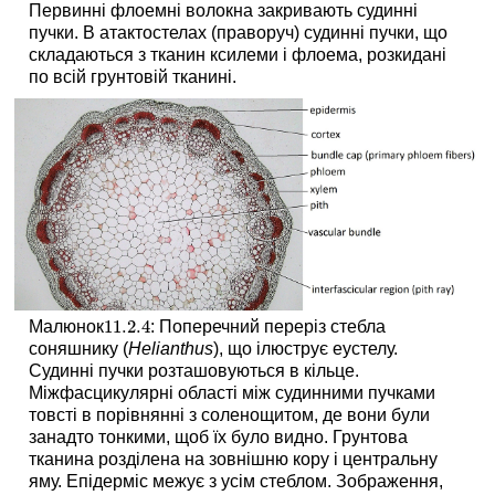
Первинні флоемні волокна закривають судинні
пучки. В атактостелах (праворуч) судинні пучки, що
складаються з тканин ксилеми і флоема, розкидані
по всій грунтовій тканині.
11.2.
4
Малюнок
: Поперечний переріз стебла
11.2.
4
соняшнику (
Helianthus
), що ілюструє еустелу.
Судинні пучки розташовуються в кільце.
Міжфасцикулярні області між судинними пучками
товсті в порівнянні з соленощитом, де вони були
занадто тонкими, щоб їх було видно. Грунтова
тканина розділена на зовнішню кору і центральну
яму. Епідерміс межує з усім стеблом. Зображення,