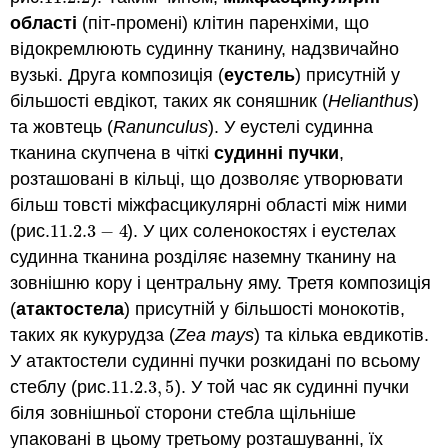
області
(піт-промені) клітин паренхіми, що
відокремлюють судинну тканину, надзвичайно
вузькі. Друга композиція (
еустель
) присутній у
більшості евдікот, таких як соняшник (
Helianthus
)
та жовтець (
Ranunculus
). У еустелі судинна
тканина скупчена в чіткі
судинні пучки
,
розташовані в кільці, що дозволяє утворювати
більш товсті
міжфасцикулярні області між ними
(рис.
11.2.
3
−
4
). У цих соленокостях і еустелах
11.2.
3
−
4
судинна тканина розділяє наземну тканину на
зовнішню кору і центральну яму. Третя композиція
(
атактостела
) присутній у більшості монокотів,
таких як кукурудза (
Zea mays
) та кілька евдикотів.
У атактостели судинні пучки розкидані по всьому
стеблу (рис.
11.2.
3
,
5
). У той час як судинні пучки
11.2.
3
,
5
біля зовнішньої сторони стебла щільніше
упаковані в цьому третьому розташуванні, їх