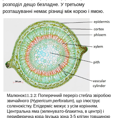
розподіл дещо безладне. У третьому
розташуванні немає різниці між корою і ямою.
11.2.
2
Малюнок
: Поперечний переріз стебла звіробою
11.2.
2
звичайного (
Hypericum perforatum
), що ілюструє
соленокістку. Епідерміс межує з усім корінням.
Центральна яма (зеленувато-блакитна, в центрі) і
периферична кора (вузька зона 3-5 клітин товщиною