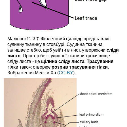
11.2.
7
Малюнок
: Фіолетовий циліндр представляє
11.2.
7
судинну тканину в стовбурі. Судинна тканина
залишає стебло, щоб увійти в лист, утворюючи
сліди
листя
. Простір без судинної тканини трохи вище
сліду листа - це
щілина сліду листа
.
Трасування
гілки
також створює
розрив трасування гілки
.
Зображення Меліси Ха (
CC-BY
).