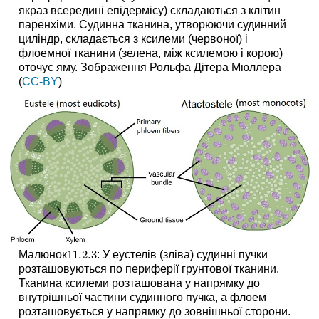
якраз всередині епідермісу) складаються з клітин
паренхіми. Судинна тканина, утворюючи судинний
циліндр, складається з ксилеми (червоної) і
флоемної тканини (зелена, між ксилемою і корою)
оточує яму. Зображення Рольфа Дітера Мюллера
(
CC-BY
)
11.2.
3
Малюнок
: У еустелів (зліва) судинні пучки
11.2.
3
розташовуються по периферії грунтової тканини.
Тканина ксилеми розташована у напрямку до
внутрішньої частини судинного пучка, а флоем
розташовується у напрямку до зовнішньої сторони.