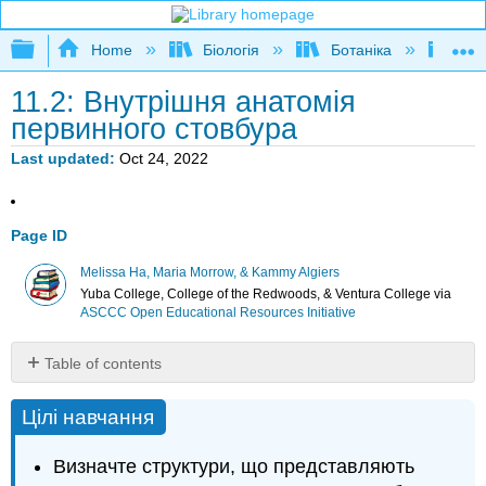
Expand/collapse global hierarchy
Home
Біологія
Ботаніка
Бот
11.2: Внутрішня анатомія
первинного стовбура
Last updated
Oct 24, 2022
Page ID
Melissa Ha, Maria Morrow, & Kammy Algiers
Yuba College, College of the Redwoods, & Ventura College
via
ASCCC Open Educational Resources Initiative
Table of contents
Цілі
Цілі навчання
навчання
Атрибуції
Визначте структури, що представляють