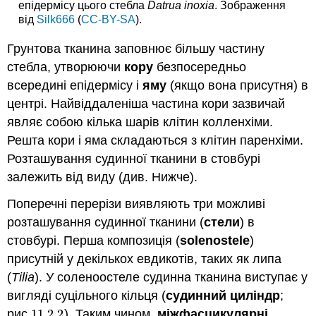
епідермісу цього стебла
Datrua inoxia
. Зображення
від
Silk666
(
CC-BY-SA
).
Грунтова тканина заповнює більшу частину
стебла, утворюючи
кору
безпосередньо
всередині епідермісу і
яму
(якщо вона присутня) в
центрі. Найвіддаленіша частина кори зазвичай
являє собою кілька шарів клітин колленхіми.
Решта кори і яма складаються з клітин паренхіми.
Розташування судинної тканини в стовбурі
залежить від виду (див. Нижче).
Поперечні перерізи виявляють три можливі
розташування судинної тканини (
стели
) в
стовбурі. Перша композиція (
solenostele
)
присутній у декількох евдикотів, таких як липа
(
Tilia
). У соленоостеле судинна тканина виступає у
вигляді суцільного кільця (
судинний циліндр
;
рис.
11.2.
2
). Таким чином,
міжфасцикулярні
11.2.
2