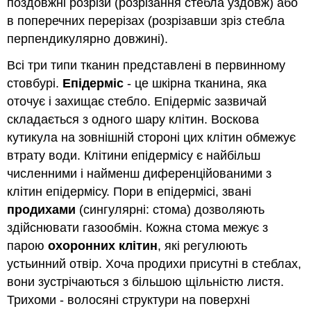
поздовжні розрізи (розрізання стебла уздовж) або
в поперечних перерізах (розрізавши зріз стебла
перпендикулярно довжині).
Всі три типи тканин представлені в первинному
стовбурі.
Епідерміс
- це шкірна тканина, яка
оточує і захищає стебло. Епідерміс зазвичай
складається з одного шару клітин. Воскова
кутикула на зовнішній стороні цих клітин обмежує
втрату води. Клітини епідермісу є найбільш
численними і найменш диференційованими з
клітин епідермісу. Пори в епідермісі, звані
продихами
(сингулярні: стома) дозволяють
здійснювати газообмін. Кожна стома межує з
парою
охоронних клітин
, які регулюють
устьинний отвір. Хоча продихи присутні в стеблах,
вони зустрічаються з більшою щільністю листя.
Трихоми - волосяні структури на поверхні