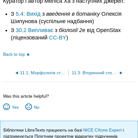
Куратор і автор Меліса Ха з наступних джерел:
З
5.4: Вихід
з
введення в ботаніку
Олексія
Шипунова (суспільне надбання)
З
30.2 Випливає
з
біології 2e
від OpenStax
(ліцензований
CC-BY
)
Back to top
11.1: Морфологія стовбура (зовнішня структура)
11.3: Вторинний стовбур
Was this article helpful?
Yes
No
Бібліотеки LibreTexts працюють на базі
NICE CXone Expert
і
підтримуються Пілотним проектом відкритих підручників