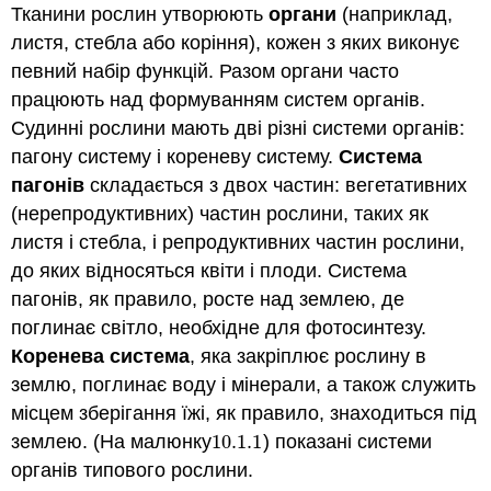
Тканини рослин утворюють
органи
(наприклад,
листя, стебла або коріння), кожен з яких виконує
певний набір функцій. Разом органи часто
працюють над формуванням систем органів.
Судинні рослини мають дві різні системи органів:
пагону систему і кореневу систему.
Система
пагонів
складається з двох частин: вегетативних
(нерепродуктивних) частин рослини, таких як
листя і стебла, і репродуктивних частин рослини,
до яких відносяться квіти і плоди. Система
пагонів, як правило, росте над землею, де
поглинає світло, необхідне для фотосинтезу.
Коренева система
, яка закріплює рослину в
землю, поглинає воду і мінерали, а також служить
місцем зберігання їжі, як правило, знаходиться під
землею. (На малюнку
10.1.
1
) показані системи
10.1.
1
органів типового рослини.