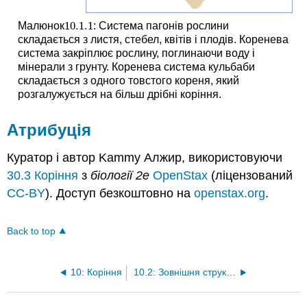
10.1.
1
Малюнок
: Система пагонів рослини
10.1.
1
складається з листя, стебел, квітів і плодів. Коренева
система закріплює рослину, поглинаючи воду і
мінерали з грунту. Коренева система кульбаби
складається з одного товстого кореня, який
розгалужується на більш дрібні коріння.
Атрибуція
Куратор і автор Kammy Алжир, використовуючи
30.3 Коріння
з
біології 2e
OpenStax
(ліцензований
CC-BY
). Доступ безкоштовно на
openstax.org
.
Back to top
10: Коріння
10.2: Зовнішня структура кореня