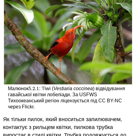
5.2.
1
Малюнок
: 'I'iwi (
Vestiaria coccinea
) відвідування
5.2.
1
гавайської квітки лобеліади. За USFWS
Тихоокеанський регіон ліцензується під CC BY-NC
через Flickr.
Як тільки пилок, який вноситься запилювачем,
контактує з рильцем квітки, пилкова трубка
виростає в стилі квітки. Трубка подовжується до