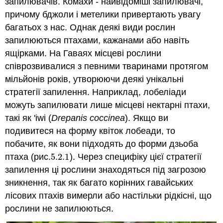
запилювачів. Комахи - найвідоміші запилювачі,
причому бджоли і метелики привертають увагу
багатьох з нас. Однак деякі види рослин
запилюються птахами, кажанами або навіть
ящірками. На Гаваях місцеві рослини
співрозвивалися з певними тваринами протягом
мільйонів років, утворюючи деякі унікальні
стратегії запилення. Наприклад, лобеліади
можуть запилювати лише місцеві нектарні птахи,
такі як 'iwi (
Drepanis coccinea
). Якщо ви
подивитеся на форму квіток лобеади, то
побачите, як вони підходять до форми дзьоба
птаха (рис.
5.2.
1
). Через специфіку цієї стратегії
5.2.
1
запилення ці рослини знаходяться під загрозою
зникнення, так як багато корінних гавайських
лісових птахів вимерли або настільки рідкісні, що
рослини не запилюються.