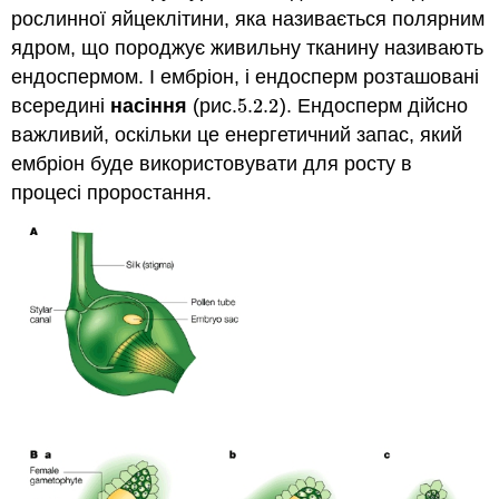
рослинної яйцеклітини, яка називається полярним
ядром, що породжує живильну тканину називають
ендоспермом. І ембріон, і ендосперм розташовані
всередині
насіння
(рис.
5.2.
2
). Ендосперм дійсно
5.2.
2
важливий, оскільки це енергетичний запас, який
ембріон буде використовувати для росту в
процесі проростання.