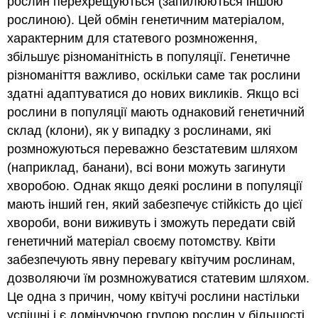
рослин перехрещуються (запилюються іншою
рослиною). Цей обмін генетичним матеріалом,
характерним для статевого розмноження,
збільшує різноманітність в популяції. Генетичне
різноманіття важливо, оскільки саме так рослини
здатні адаптуватися до нових викликів. Якщо всі
рослини в популяції мають однаковий генетичний
склад (клони), як у випадку з рослинами, які
розмножуються переважно безстатевим шляхом
(наприклад, банани), всі вони можуть загинути
хворобою. Однак якщо деякі рослини в популяції
мають інший ген, який забезпечує стійкість до цієї
хвороби, вони виживуть і зможуть передати свій
генетичний матеріал своєму потомству. Квіти
забезпечують явну перевагу квітучим рослинам,
дозволяючи їм розмножуватися статевим шляхом.
Це одна з причин, чому квітучі рослини настільки
успішні і є домінуючою групою рослин у більшості