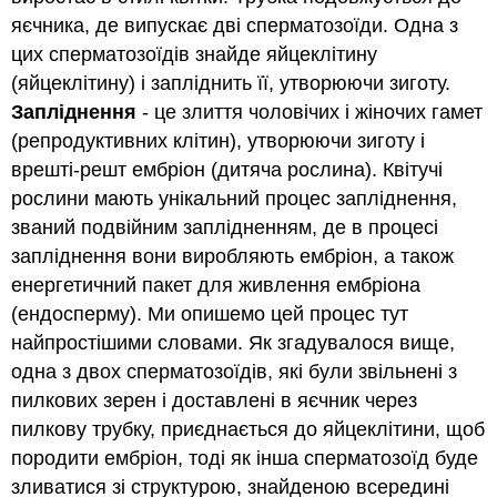
яєчника, де випускає дві сперматозоїди. Одна з
цих сперматозоїдів знайде яйцеклітину
(яйцеклітину) і запліднить її, утворюючи зиготу.
Запліднення
- це злиття чоловічих і жіночих гамет
(репродуктивних клітин), утворюючи зиготу і
врешті-решт ембріон (дитяча рослина). Квітучі
рослини мають унікальний процес запліднення,
званий подвійним заплідненням, де в процесі
запліднення вони виробляють ембріон, а також
енергетичний пакет для живлення ембріона
(ендосперму). Ми опишемо цей процес тут
найпростішими словами. Як згадувалося вище,
одна з двох сперматозоїдів, які були звільнені з
пилкових зерен і доставлені в яєчник через
пилкову трубку, приєднається до яйцеклітини, щоб
породити ембріон, тоді як інша сперматозоїд буде
зливатися зі структурою, знайденою всередині