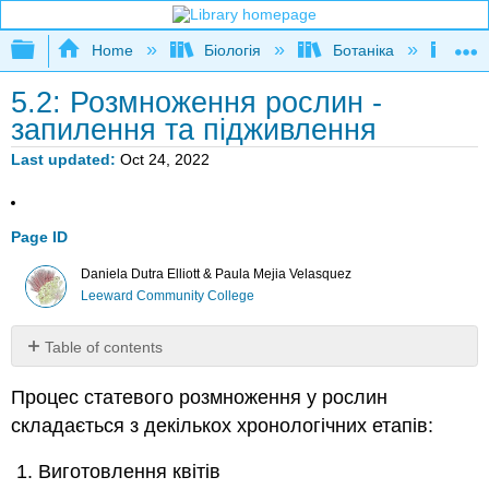
Expand/collapse global hierarchy
Home
Біологія
Ботаніка
Бота
5.2: Розмноження рослин -
запилення та підживлення
Last updated
Oct 24, 2022
Page ID
Daniela Dutra Elliott & Paula Mejia Velasquez
Leeward Community College
Table of contents
No
headers
Процес статевого розмноження у рослин
складається з декількох хронологічних етапів:
Виготовлення квітів