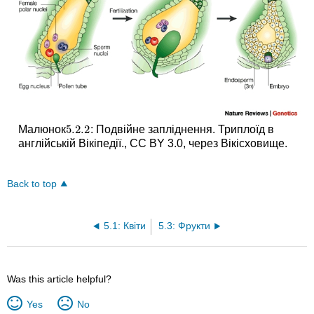
5.2.
2
Малюнок
: Подвійне запліднення. Триплоїд в
5.2.
2
англійській Вікіпедії., CC BY 3.0, через Вікісховище.
Back to top
5.1: Квіти
5.3: Фрукти
Was this article helpful?
Yes
No