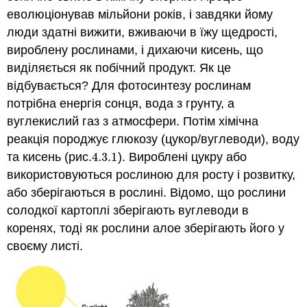
еволюціонував мільйони років, і завдяки йому
люди здатні вижити, вживаючи в їжу щедрості,
вироблену рослинами, і дихаючи кисень, що
виділяється як побічний продукт. Як це
відбувається? Для фотосинтезу рослинам
потрібна енергія сонця, вода з грунту, а
вуглекислий газ з атмосфери. Потім хімічна
реакція породжує глюкозу (цукор/вуглеводи), воду
та кисень (рис.
4.3.
1
). Вироблені цукру або
4.3.
1
використовуються рослиною для росту і розвитку,
або зберігаються в рослині. Відомо, що рослини
солодкої картоплі зберігають вуглеводи в
коренях, тоді як рослини алое зберігають його у
своєму листі.