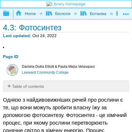
Expand/collapse global hierarchy
Home
Біологія
Ботаніка
Бота
4.3: Фотосинтез
Last updated
Oct 24, 2022
Page ID
Daniela Dutra Elliott & Paula Mejia Velasquez
Leeward Community College
Table of contents
No
headers
Однією з найдивовижніших речей про рослини є
те, що вони можуть зробити власну їжу за
допомогою фотосинтезу. Фотосинтез - це хімічний
процес, при якому рослини перетворюють
сонячне світло в хімічну енергію. Процес