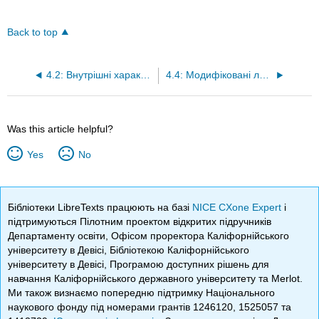
Back to top
4.2: Внутрішні характеристики листя
4.4: Модифіковані листя
Was this article helpful?
Yes
No
Бібліотеки LibreTexts працюють на базі
NICE CXone Expert
і
підтримуються Пілотним проектом відкритих підручників
Департаменту освіти, Офісом проректора Каліфорнійського
університету в Девісі, Бібліотекою Каліфорнійського
університету в Девісі, Програмою доступних рішень для
навчання Каліфорнійського державного університету та Merlot.
Ми також визнаємо попередню підтримку Національного
наукового фонду під номерами грантів 1246120, 1525057 та