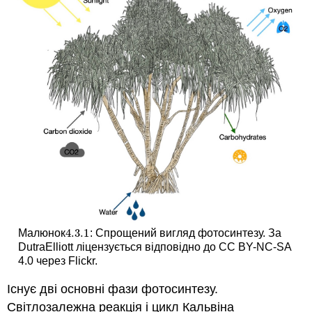
4.3.
1
Малюнок
: Спрощений вигляд фотосинтезу. За
4.3.
1
DutraElliott ліцензується відповідно до CC BY-NC-SA
4.0 через Flickr.
Існує дві основні фази фотосинтезу.
Світлозалежна реакція і цикл Кальвіна