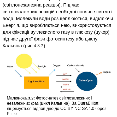
(світлонезалежна реакція). Під час
світлозалежних реакцій необхідні сонячне світло і
вода. Молекули води розщеплюються, виділяючи
Енергія, що виробляється нею, використовується
для фіксації вуглекислого газу в глюкозу (цукор)
під час другої фази фотосинтезу або циклу
Кальвіна (рис.
4.3.
2
).
4.3.
2
4.3.
2
Малюнок
: Фотосинтез світлозалежних і
4.3.
2
незалежних фаз (цикл Кальвіна). За DutraElliott
ліцензується відповідно до CC BY-NC-SA 4.0 через
Flickr.