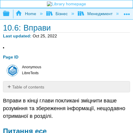
Expand/collapse global hierarchy
Home
Бізнес
Менеджмент
К
10.6: Вправи
Last updated
Oct 25, 2022
Page ID
Anonymous
LibreTexts
Table of contents
Питання
Вправи в кінці глави покликані зміцнити ваше
есе
розуміння та збереження інформації, нещодавно
Обговорення
отриманої в розділі.
Питання есе