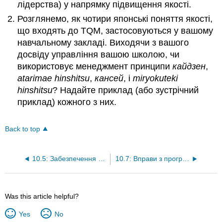
лідерства) у напрямку підвищення якості.
Розглянемо, як чотири японські поняття якості,
що входять до TQM, застосовуються у вашому
навчальному закладі. Виходячи з вашого
досвіду управління вашою школою, чи
використовує менеджмент принципи
кайдзен
,
atarimae hinshitsu
,
кансей
, і
miryokuteki
hinshitsu
? Надайте приклад (або зустрічний
приклад) кожного з них.
Back to top
10.5: Забезпечення якості
10.7: Вправи з програмного забезпечення та технологій
Was this article helpful?
Yes
No