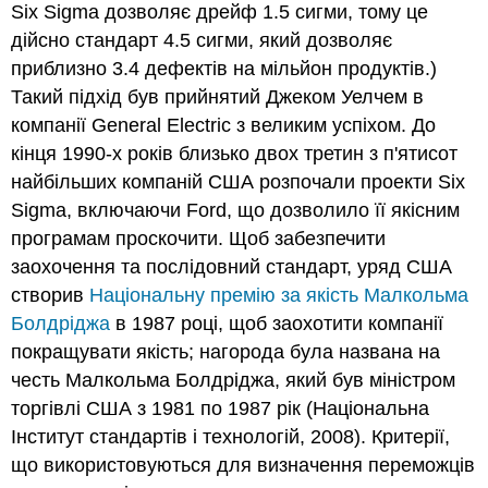
Six Sigma дозволяє дрейф 1.5 сигми, тому це
дійсно стандарт 4.5 сигми, який дозволяє
приблизно 3.4 дефектів на мільйон продуктів.)
Такий підхід був прийнятий Джеком Уелчем в
компанії General Electric з великим успіхом. До
кінця 1990-х років близько двох третин з п'ятисот
найбільших компаній США розпочали проекти Six
Sigma, включаючи Ford, що дозволило її якісним
програмам проскочити. Щоб забезпечити
заохочення та послідовний стандарт, уряд США
створив
Національну премію за якість Малкольма
Болдріджа
в 1987 році, щоб заохотити компанії
покращувати якість; нагорода була названа на
честь Малкольма Болдріджа, який був міністром
торгівлі США з 1981 по 1987 рік (Національна
Інститут стандартів і технологій, 2008). Критерії,
що використовуються для визначення переможців