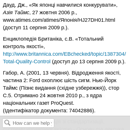
Дауд, Дж., «Як японці навчилися конкурувати»,
Азія Таймс
, 27 жовтня 2006 р.,
www.atimes.com/atimes/Японія/HJ27DH01.html
(доступ 11 серпня 2009 р.).
Енциклопедія Британіка, с.В. «Тотальний
контроль якості»,
http://www.britannica.com/EBchecked/topic/1387304/
Total-Quality-Control
(доступ до 13 серпня 2009 р.).
Габор, А. (2001, 13 червня). Відродження якості,
частина 2: Ford охоплює шість сигм. Нью-Йорк
Таймс (Пізнє видання (східне узбережжя)), стор
C.5. Отримано 24 жовтня 2010 р., з ядра
національних газет ProQuest.
(Ідентифікатор документа: 74042886).
Міжнародна організація зі стандартизації,
системи управління якістю - Основи та лексика