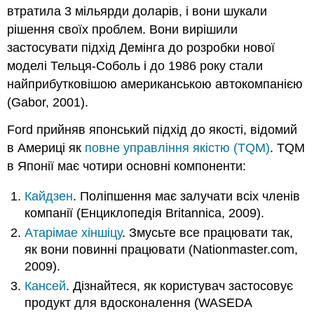
втратила 3 мільярди доларів, і вони шукали
рішення своїх проблем. Вони вирішили
застосувати підхід Демінга до розробки нової
моделі Тельця-Соболь і до 1986 року стали
найприбутковішою американською автокомпанією
(Gabor, 2001).
Ford прийняв японський підхід до якості, відомий
в Америці як
повне управління якістю (TQM)
. TQM
в Японії має чотири основні компоненти:
Кайдзен
. Поліпшення має залучати всіх членів
компанії (Енциклопедія Britannica, 2009).
Атарімае хіншіцу
. Змусьте все працювати так,
як вони повинні працювати (Nationmaster.com,
2009).
Кансей
. Дізнайтеся, як користувач застосовує
продукт для вдосконалення (WASEDA