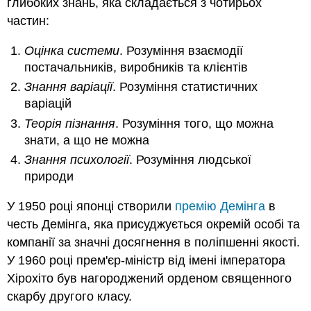
глибоких знань, яка складається з чотирьох
частин:
Оцінка системи
. Розуміння взаємодії
постачальників, виробників та клієнтів
Знання варіації
. Розуміння статистичних
варіацій
Теорія пізнання
. Розуміння того, що можна
знати, а що не можна
Знання психології
. Розуміння людської
природи
У 1950 році японці створили
премію Демінга
в
честь Демінга, яка присуджується окремій особі та
компанії за значні досягнення в поліпшенні якості.
У 1960 році прем'єр-міністр від імені імператора
Хірохіто був нагороджений орденом священного
скарбу другого класу.