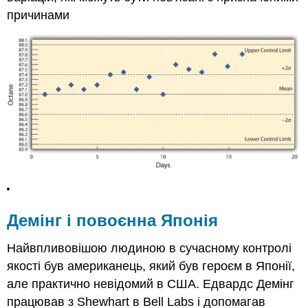
причинами
Демінг і повоєнна Японія
Найвпливовішою людиною в сучасному контролі
якості був американець, який був героєм в Японії,
але практично невідомий в США. Едвардс Демінг
працював з Shewhart в Bell Labs і допомагав