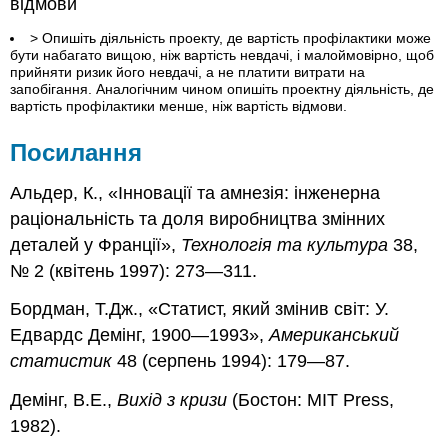
відмови
> Опишіть діяльність проекту, де вартість профілактики може
бути набагато вищою, ніж вартість невдачі, і малоймовірно, щоб
прийняти ризик його невдачі, а не платити витрати на
запобігання. Аналогічним чином опишіть проектну діяльність, де
вартість профілактики менше, ніж вартість відмови.
Посилання
Альдер, К., «Інновації та амнезія: інженерна
раціональність та доля виробництва змінних
деталей у Франції»,
Технологія та культура
38,
№ 2 (квітень 1997): 273—311.
Бордман, Т.Дж., «Статист, який змінив світ: У.
Едвардс Демінг, 1900—1993»,
Американський
статистик
48 (серпень 1994): 179—87.
Демінг, В.Е.,
Вихід з кризи
(Бостон: MIT Press,
1982).