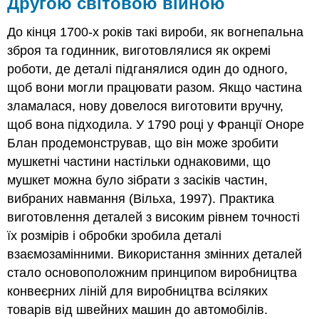
Другою світовою війною
Управління
якістю
До кінця 1700-х років такі вироби, як вогнепальна
в
зброя та годинник, виготовлялися як окремі
Америці
роботи, де деталі підганялися один до одного,
Торгівля
та
щоб вони могли працювати разом. Якщо частина
міжнародні
зламалася, нову довелося виготовити вручну,
стандарти
щоб вона підходила. У 1790 році у Франції Оноре
Ключові
Блан продемонстрував, що він може зробити
виноси
мушкетні частини настільки однаковими, що
Вправи
Посилання
мушкет можна було зібрати з засіків частин,
вибраних навмання (Вільха, 1997). Практика
виготовлення деталей з високим рівнем точності
їх розмірів і обробки зробила деталі
взаємозамінними. Використання змінних деталей
стало основоположним принципом виробництва
конвеєрних ліній для виробництва всіляких
товарів від швейних машин до автомобілів.