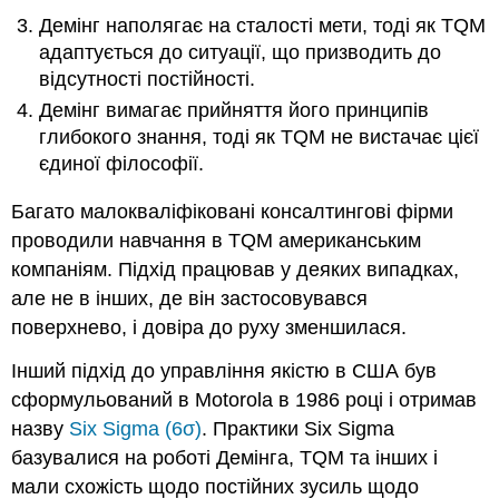
Демінг наполягає на сталості мети, тоді як TQM
адаптується до ситуації, що призводить до
відсутності постійності.
Демінг вимагає прийняття його принципів
глибокого знання, тоді як TQM не вистачає цієї
єдиної філософії.
Багато малокваліфіковані консалтингові фірми
проводили навчання в TQM американським
компаніям. Підхід працював у деяких випадках,
але не в інших, де він застосовувався
поверхнево, і довіра до руху зменшилася.
Інший підхід до управління якістю в США був
сформульований в Motorola в 1986 році і отримав
назву
Six Sigma (6σ)
. Практики Six Sigma
базувалися на роботі Демінга, TQM та інших і
мали схожість щодо постійних зусиль щодо