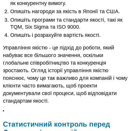
Другою
як конкурентну вимогу.
світовою
Опишіть нагороди за якість в Японії та США.
війною
Статистичний
Опишіть програми та стандарти якості, такі як
контроль
TQM, Six Sigma та ISO 9000.
у
Опишіть і розрахуйте вартість якості.
США
під
Управління якістю - це підхід до роботи, який
час
Другої
набуває все більшого значення, оскільки
світової
глобальне співробітництво та конкуренція
війни
зростають. Огляд історії управління якістю
Контрольна
пояснює, чому це так важливо для компаній і чому
діаграма
клієнти часто вимагають, щоб проекти
показує
варіації
документували свої процеси, щоб відповідати
виробництва
стандартам якості.
бензину
Демінг
і
повоєнна
Статистичний контроль перед
Японія