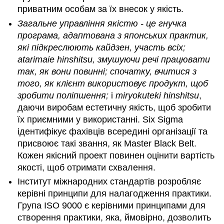
приватним особам за їх внесок у якість.
Загальне управління якістю - це гнучка
програма, адаптована з японських практик,
які підкреслюють
кайдзен
, участь всіх;
atarimaie hinshitsu
, змушуючи речі працювати
так, як вони повинні; спочатку, вчитися з
того, як клієнт використовує продукт, щоб
зробити поліпшення;
і
miryokuteki hinshitsu
,
даючи виробам естетичну якість, щоб зробити
їх приємними у використанні. Six Sigma
ідентифікує фахівців всередині організації та
присвоює такі звання, як Master Black Belt.
Кожен якісний проект повинен оцінити вартість
якості, щоб отримати схвалення.
Інститут міжнародних стандартів розробляє
керівні принципи для налагодження практики.
Група ISO 9000 є керівними принципами для
створення практики, яка, ймовірно, дозволить