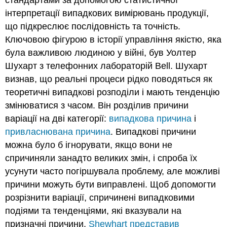
інтерпретації випадкових вимірювань продукції,
що підкреслює послідовність та точність.
Ключовою фігурою в історії управління якістю, яка
була важливою людиною у війні, був Уолтер
Шухарт з телефонних лабораторій Bell. Шухарт
визнав, що реальні процеси рідко поводяться як
теоретичні випадкові розподіли і мають тенденцію
змінюватися з часом. Він розділив причини
варіації на дві категорії:
випадкова причина
і
привласнювана причина
. Випадкові причини
можна було б ігнорувати, якщо вони не
спричиняли занадто великих змін, і спроба їх
усунути часто погіршувала проблему, але можливі
причини можуть бути виправлені. Щоб допомогти
розрізнити варіації, спричинені випадковими
подіями та тенденціями, які вказували на
призначні причини,
Shewhart представив