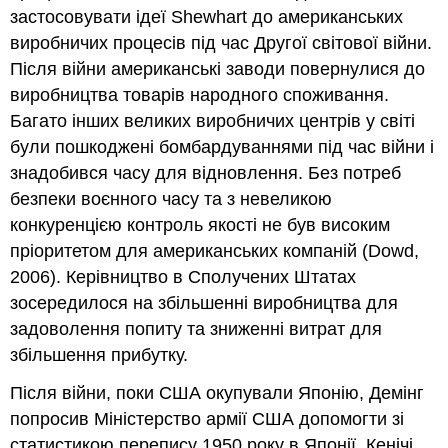
застосовувати ідеї Shewhart до американських
виробничих процесів під час Другої світової війни.
Після війни американські заводи повернулися до
виробництва товарів народного споживання.
Багато інших великих виробничих центрів у світі
були пошкоджені бомбардуваннями під час війни і
знадобився часу для відновлення. Без потреб
безпеки воєнного часу та з невеликою
конкуренцією контроль якості не був високим
пріоритетом для американських компаній (Dowd,
2006). Керівництво в Сполучених Штатах
зосередилося на збільшенні виробництва для
задоволення попиту та зниженні витрат для
збільшення прибутку.
Після війни, поки США окупували Японію, Демінг
попросив Міністерство армії США допомогти зі
статистикою перепису 1950 року в Японії. Кенічі