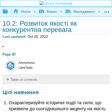
Expand/collapse global hierarchy
Home
Бізнес
Менеджмент
К
10.2: Розвиток якості як
конкурентна перевага
Last updated
Oct 25, 2022
Page ID
Anonymous
LibreTexts
Table of contents
Цілі
Цілі навчання
навчання
Статистичний
Охарактеризуйте історичні події та сили, що
контроль
перед
призвели до сьогоднішнього акценту на якість