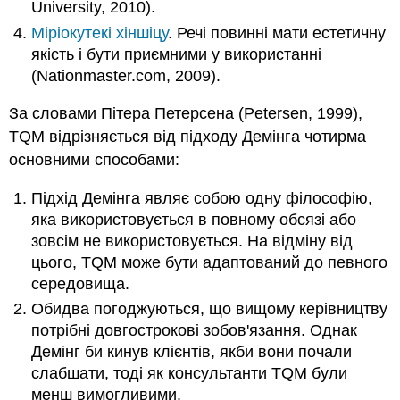
University, 2010).
Міріокутекі хіншіцу
. Речі повинні мати естетичну
якість і бути приємними у використанні
(Nationmaster.com, 2009).
За словами Пітера Петерсена (Petersen, 1999),
TQM відрізняється від підходу Демінга чотирма
основними способами:
Підхід Демінга являє собою одну філософію,
яка використовується в повному обсязі або
зовсім не використовується. На відміну від
цього, TQM може бути адаптований до певного
середовища.
Обидва погоджуються, що вищому керівництву
потрібні довгострокові зобов'язання. Однак
Демінг би кинув клієнтів, якби вони почали
слабшати, тоді як консультанти TQM були
менш вимогливими.