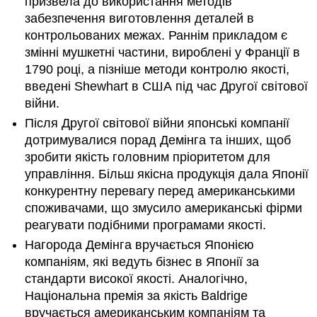
призвела до використання методів
забезпечення виготовлення деталей в
контрольованих межах. Раннім прикладом є
змінні мушкетні частини, вироблені у Франції в
1790 році, а пізніше методи контролю якості,
введені Shewhart в США під час Другої світової
війни.
Після Другої світової війни японські компанії
дотримувалися порад Демінга та інших, щоб
зробити якість головним пріоритетом для
управління. Більш якісна продукція дала Японії
конкурентну перевагу перед американськими
споживачами, що змусило американські фірми
реагувати подібними програмами якості.
Нагорода Демінга вручається Японією
компаніям, які ведуть бізнес в Японії за
стандарти високої якості. Аналогічно,
Національна премія за якість Baldrige
вручається американським компаніям та