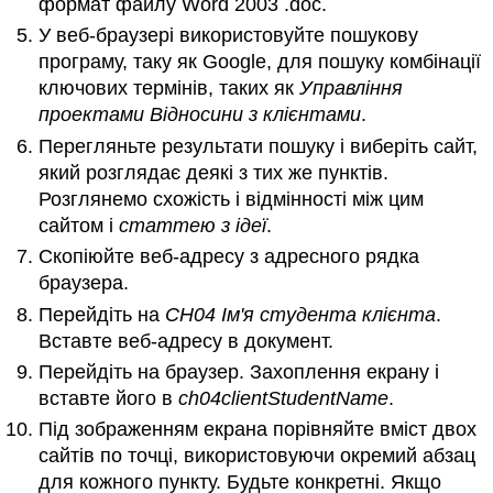
формат файлу Word 2003 .doc.
У веб-браузері використовуйте пошукову
програму, таку як Google, для пошуку комбінації
ключових термінів, таких як
Управління
проектами Відносини з клієнтами
.
Перегляньте результати пошуку і виберіть сайт,
який розглядає деякі з тих же пунктів.
Розглянемо схожість і відмінності між цим
сайтом і
статтею з ідеї
.
Скопіюйте веб-адресу з адресного рядка
браузера.
Перейдіть на
CH04 Ім'я студента клієнта
.
Вставте веб-адресу в документ.
Перейдіть на браузер. Захоплення екрану і
вставте його в
ch04clientStudentName
.
Під зображенням екрана порівняйте вміст двох
сайтів по точці, використовуючи окремий абзац
для кожного пункту. Будьте конкретні. Якщо