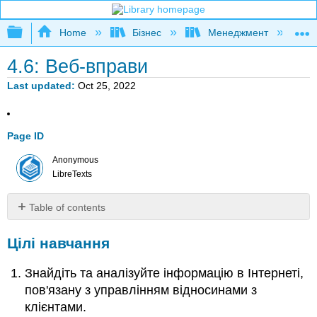
Expand/collapse global hierarchy
Home
Бізнес
Менеджмент
К
4.6: Веб-вправи
Last updated
Oct 25, 2022
Page ID
Anonymous
LibreTexts
Table of contents
Цілі
Цілі навчання
навчання
Знайдіть
Знайдіть та аналізуйте інформацію в Інтернеті,
та
аналізуйте
пов'язану з управлінням відносинами з
інформацію
клієнтами.
в