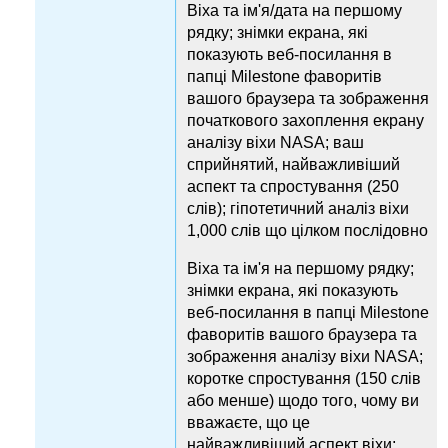
Віха та ім'я/дата на першому
рядку; знімки екрана, які
показують веб-посилання в
папці Milestone фаворитів
вашого браузера та зображення
початкового захоплення екрану
аналізу віхи NASA; ваш
сприйнятий, найважливіший
аспект та спростування (250
слів); гіпотетичний аналіз віхи
1,000 слів що цілком послідовно
Віха та ім'я на першому рядку;
знімки екрана, які показують
веб-посилання в папці Milestone
фаворитів вашого браузера та
зображення аналізу віхи NASA;
коротке спростування (150 слів
або менше) щодо того, чому ви
вважаєте, що це
найважливіший аспект віхи;