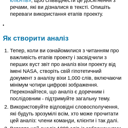
клієнтів»
, щоб співвіднести це досягнення з
речами, які ви дізналися в тексті. Опишіть
переваги використання етапів проекту.
Як створити аналіз
Тепер, коли ви ознайомилися з читанням про
важливість етапів проекту і засвідчили з
перших вуст звіт про аналіз віхи проекту від
імені NASA, створіть свій гіпотетичний
документ з аналізу віхи 1,000 слів, включаючи
мінімум чотири цифрові зображення.
Переконайтеся, що аналіз є доречним і
послідовним - підтримуйте загальну тему.
Використовуйте відповідні словосполучення,
які будуть зрозумілі всім, хто може прочитати
цей аналіз: члени команди, клієнти і так далі.