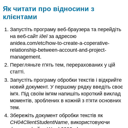
Як
Як читати про відносини з
створити
клієнтами
аналіз
Запустіть програму веб-браузера та перейдіть
на веб-сайт
ідеї
за адресою
anidea.com/etc/how-to-create-a-coperative-
relationship-between-account-and-project-
management.
Перегляньте п'ять тем, перерахованих у цій
статті.
Запустіть програму обробки текстів і відкрийте
новий документ. У першому рядку введіть своє
ім'я. Під своїм ім'ям напишіть короткий виклад
моментів, зроблених в кожній з п'яти основних
тем.
Збережіть документ обробки текстів як
CH04ClientStudentName
, використовуючи