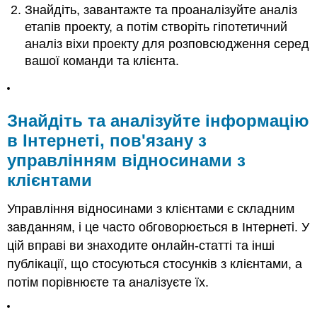
Знайдіть, завантажте та проаналізуйте аналіз
Інтернеті,
пов'язану
етапів проекту, а потім створіть гіпотетичний
з
аналіз віхи проекту для розповсюдження серед
управлінням
вашої команди та клієнта.
відносинами
з
клієнтами
Як
Знайдіть та аналізуйте інформацію
читати
в Інтернеті, пов'язану з
про
відносини
управлінням відносинами з
з
клієнтами
клієнтами
Аналіз
Управління відносинами з клієнтами є складним
етапів
завданням, і це часто обговорюється в Інтернеті. У
проекту
[1]
цій вправі ви знаходите онлайн-статті та інші
Як
публікації, що стосуються стосунків з клієнтами, а
завантажити
потім порівнюєте та аналізуєте їх.
аналіз
етапу
проекту