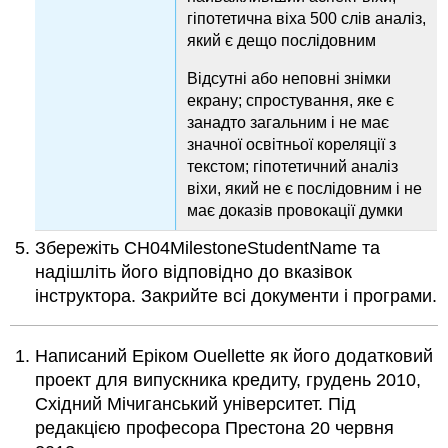
гіпотетична віха 500 слів аналіз,
який є дещо послідовним
Відсутні або неповні знімки
екрану; спростування, яке є
занадто загальним і не має
значної освітньої кореляції з
текстом; гіпотетичний аналіз
віхи, який не є послідовним і не
має доказів провокації думки
Збережіть CH04MilestoneStudentName та
надішліть його відповідно до вказівок
інструктора. Закрийте всі документи і програми.
Написаний Еріком Ouellette як його додатковий
проект для випускника кредиту, грудень 2010,
Східний Мічиганський університет. Під
редакцією професора Престона 20 червня