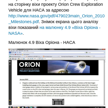
на сторінку віхи проекту Orion Crew Exploration
Vehicle для НАСА за адресою
http://www.nasa.gov/pdf/479023main_Orion_2010
_Milestones.pdf
. Знімок екрана цього аналізу
віхи показаний
на малюнку 4.9 «Віха Оріона -
NASA»
.
Малюнок 4.9
Віха Оріона - НАСА