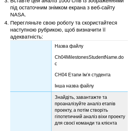
Вставте цей аналіз 1000 слів із зображеннями
під остаточним знімком екрана з веб-сайту
NASA.
Перегляньте свою роботу та скористайтеся
наступною рубрикою, щоб визначити її
адекватність:
Назва файлу
Ch04MilestonesStudentName.do
c
CH04 Етапи Ім'я студента
Інша назва файлу
Знайдіть, завантажте та
проаналізуйте аналіз етапів
проекту, а потім створіть
гіпотетичний аналіз віхи проекту
для своєї команди та клієнта