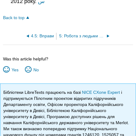
2012 року.
س
Back to top
4.5: Вправи
5: Робота з людьми над проектами
Was this article helpful?
Yes
No
Бібліотеки LibreTexts працюють на базі
NICE CXone Expert
і
підтримуються Пілотним проектом відкритих підручників
Департаменту освіти, Офісом проректора Каліфорнійського
університету в Девісі, Бібліотекою Каліфорнійського
університету в Девісі, Програмою доступних рішень для
навчання Каліфорнійського державного університету та Merlot.
Ми також визнаємо попередню підтримку Національного
наукового фонду під номерами грантів 1246120, 1525057 та