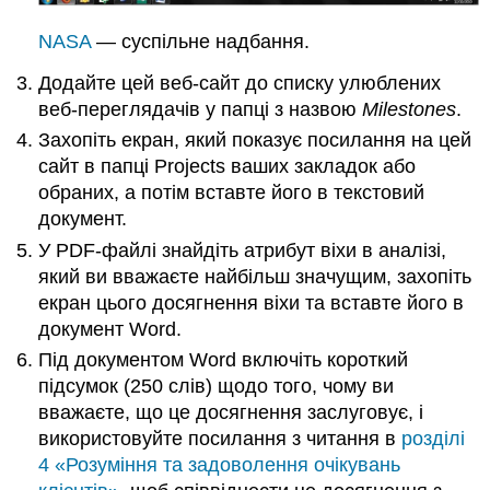
NASA
— суспільне надбання.
Додайте цей веб-сайт до списку улюблених
веб-переглядачів у папці з назвою
Milestones
.
Захопіть екран, який показує посилання на цей
сайт в папці Projects ваших закладок або
обраних, а потім вставте його в текстовий
документ.
У PDF-файлі знайдіть атрибут віхи в аналізі,
який ви вважаєте найбільш значущим, захопіть
екран цього досягнення віхи та вставте його в
документ Word.
Під документом Word включіть короткий
підсумок (250 слів) щодо того, чому ви
вважаєте, що це досягнення заслуговує, і
використовуйте посилання з читання в
розділі
4 «Розуміння та задоволення очікувань