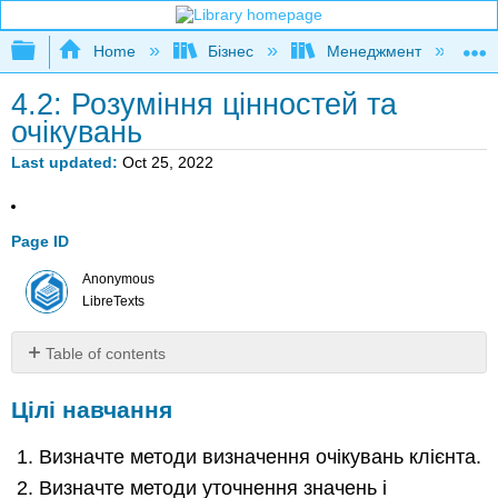
Expand/collapse global hierarchy
Home
Бізнес
Менеджмент
К
4.2: Розуміння цінностей та
очікувань
Last updated
Oct 25, 2022
Page ID
Anonymous
LibreTexts
Table of contents
Цілі
Цілі навчання
навчання
Уточнити
Визначте методи визначення очікувань клієнта.
очікування
Управління
Визначте методи уточнення значень і