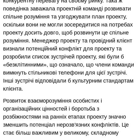
конкурентну перевагу на своєму ринку. Така ж
поведінка заважала проектній команді розвивати
спільне розуміння та узгоджувати план проекту,
оскільки вони не могли зосередитися на потребах
проекту досить довго, щоб розвинути це спільне
розуміння. Менеджер проекту та провідний клієнт
визнали потенційний конфлікт для проекту та
розробили список зустрічей проекту, які були б
«безклітинними», що означало, що члени команди
вимкнуть стільникові телефони для цієї зустрічі.
Інші зустрічі відповідали б культурним стандартам
клієнта.
Розвиток взаєморозуміння особистих і
організаційних цінностей і боротьба з
розбіжностями на ранніх етапах проекту значно
зменшить потенціал нерозв'язних конфліктів. Це
стає більш важливим у великому, складному