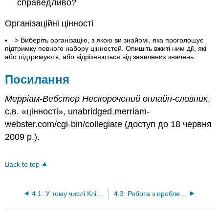
справедливо?
Організаційні цінності
> Виберіть організацію, з якою ви знайомі, яка проголошує
підтримку певного набору цінностей. Опишіть вжиті ним дії, які
або підтримують, або відрізняються від заявлених значень.
Посилання
Мерріам-Вебстер Нескорочений онлайн-словник
,
с.в. «цінності», unabridged.merriam-
webster.com/cgi-bin/collegiate (доступ до 18 червня
2009 р.).
Back to top
4.1: У тому числі Клієнта
4.3: Робота з проблемами