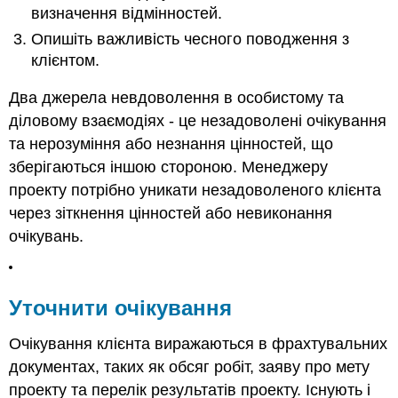
очікуваннями
визначення відмінностей.
Уточнити
Опишіть важливість чесного поводження з
значення
клієнтом.
Телефонний
етикет
Два джерела невдоволення в особистому та
Справедливо
діловому взаємодіях - це незадоволені очікування
працюйте
та нерозуміння або незнання цінностей, що
з
клієнтом
зберігаються іншою стороною. Менеджеру
проекту потрібно уникати незадоволеного клієнта
Ключові
виноси
через зіткнення цінностей або невиконання
Вправи
очікувань.
Посилання
Уточнити очікування
Очікування клієнта виражаються в фрахтувальних
документах, таких як обсяг робіт, заяву про мету
проекту та перелік результатів проекту. Існують і