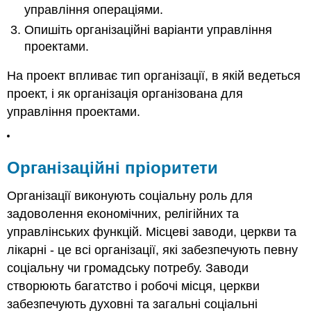
управління операціями.
управління
проектами
Опишіть організаційні варіанти управління
Організація
проектами.
для
управління
На проект впливає тип організації, в якій ведеться
проектами
проект, і як організація організована для
Ключові
управління проектами.
виноси
Вправи
Організаційні пріоритети
Організації виконують соціальну роль для
задоволення економічних, релігійних та
управлінських функцій. Місцеві заводи, церкви та
лікарні - це всі організації, які забезпечують певну
соціальну чи громадську потребу. Заводи
створюють багатство і робочі місця, церкви
забезпечують духовні та загальні соціальні