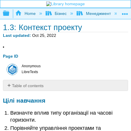
Expand/collapse global hierarchy
Home
Бізнес
Менеджмент
К
1.3: Контекст проекту
Last updated
Oct 25, 2022
Page ID
Anonymous
LibreTexts
Table of contents
Цілі
Цілі навчання
навчання
Організаційні
Визначте вплив типу організації на часові
пріоритети
Управління
горизонти.
операціями
Порівняйте управління проектами та
проти