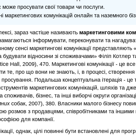
с може просувати свої товари чи послуги.
ні маркетингових комунікацій онлайн та наземного біз
лексі, зараз частіше називають
маркетинговими ком
намагаються інформувати, переконувати та нагадуват
ному сенсі маркетингові комунікації представляють «го
 будувати відносини зі споживачами» Філіп Котлер 
ice Hall, 2009), 470. Маркетингові комунікації - це в
ти те, про що вони не знають, і, в процесі, створення
 просування. Подальша концептуальна ітерація - це 
інструментів маркетингових комунікацій, шляхів та дже
а споживачів, бізнес, та інші виборчі округи організа
мних
собак, 2007), 380. Власники малого бізнесу пови
вою розмов з продавцями, співробітниками та іншими 
софією для компанії.
кації, однак, цілі повинні бути встановлені для прог