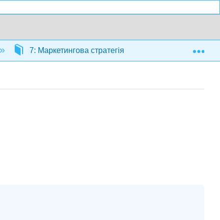
Exp
7: Маркетингова стратегія
7.9: Маркетинго