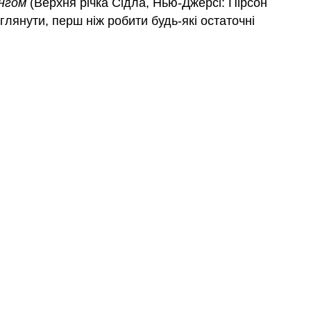
нгом
(Верхня річка Сідла, Нью-Джерсі: Пірсон
глянути, перш ніж робити будь-які остаточні