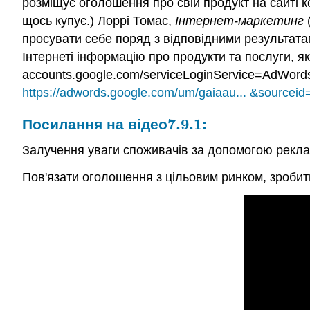
розміщує оголошення про свій продукт на сайті ко
щось купує.) Лоррі Томас,
Інтернет-маркетинг
просувати себе поряд з відповідними результата
Інтернеті інформацію про продукти та послуги, як
accounts.google.com/serviceLoginService=AdWords
https://adwords.google.com/um/gaiaau... &sourcei
7.9.
1
Посилання на відео
:
7.9.
1
Залучення уваги споживачів за допомогою рекл
Пов'язати оголошення з цільовим ринком, зроби