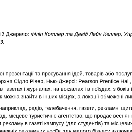
цій Джерело
: Філіп Котлер та Девід Лейн Келлер, Уп
3.
ї презентації та просування ідей, товарів або послу
рхня Сідло Рівер, Нью-Джерсі: Pearson Prentice Hall
 газетах і журналах, на вокзалах і в поїздах, з боків
ож можна знайти в інших місцях, а локації обмежені л
наприклад, радіо, телебачення, газети, рекламні щити
лад, місцеве туристичне агентство, що продає веснян
рекламу в газеті кампусу (для студентів) та місцевих
равжніх рекламних носіїв для малого бізнесу включаю