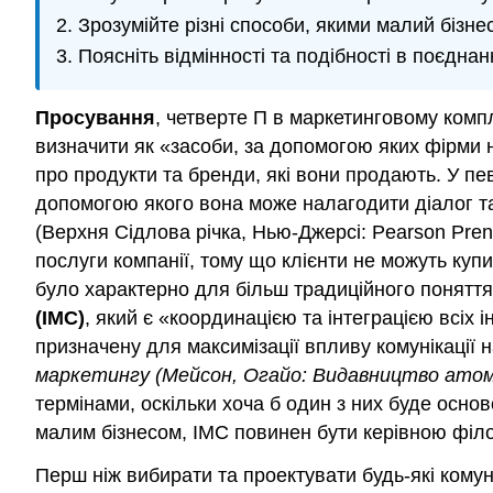
Зрозумійте різні способи, якими малий бізне
Поясніть відмінності та подібності в поєднан
Просування
, четверте П в маркетинговому комп
визначити як «засоби, за допомогою яких фірми 
про продукти та бренди, які вони продають. У пев
допомогою якого вона може налагодити діалог та
(Верхня Сідлова річка, Нью-Джерсі: Pearson Prent
послуги компанії, тому що клієнти не можуть купи
було характерно для більш традиційного поняття
(IMC)
, який є «координацією та інтеграцією всіх 
призначену для максимізації впливу комунікації н
маркетингу (Мейсон, Огайо: Видавництво ато
термінами, оскільки хоча б один з них буде осно
малим бізнесом, IMC повинен бути керівною філо
Перш ніж вибирати та проектувати будь-які комуні