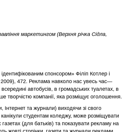
равління маркетингом (
Верхня річка Сідла,
г ідентифікованим спонсором» Філіп Котлер і
, 2009), 472. Реклама навколо нас увесь час—
 і всередині автобусів, в громадських туалетах, в
ише творчістю компанії, яка розміщує оголошення.
, Інтернет та журнали) виходячи зі свого
і канікули студентам коледжу, може розміщувати
 газетах (для батьків) та показувати рекламу на
ть жовті сторінки, газети та журнали реклами,