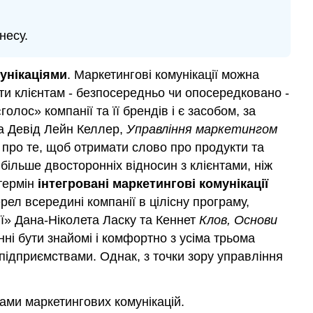
несу.
унікаціями
. Маркетингові комунікації можна
и клієнтам - безпосередньо чи опосередковано -
лос» компанії та її брендів і є засобом, за
та Девід Лейн Келлер,
Управління маркетингом
се про те, щоб отримати слово про продукти та
 більше двосторонніх відносин з клієнтами, ніж
термін
інтегровані маркетингові комунікації
рел всередині компанії в цілісну програму,
ції» Дана-Ніколета Ласку та Кеннет
Клов, Основи
нні бути знайомі і комфортно з усіма трьома
підприємствами. Однак, з точки зору управління
рами маркетингових комунікацій.