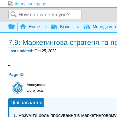
Search
Expand/collapse global hierarchy
Home
Бізнес
Менеджмен
7.9: Маркетингова стратегія та 
Last updated
Oct 25, 2022
Page ID
Anonymous
LibreTexts
Цілі навчання
Розуміти роль просування в маркетинговому 