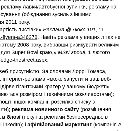
, рекламу лавки/автобусної зупинки, рекламу на
осування (об'єднання зусиль з іншими
ня 2011 року,
вартість листівки»
Реклама @ Люкс 101
, 11
t-flyers-a346278
. Навіть реклама у вищих лігах не
 лютому 2008 року, вибравши ризикувати великим
а для Super Bowl краю,»
MSN гроші
, 1 лютого
edge-thestreet.aspx
.
 веб-присутністю. За словами Лоррі Томаса,
7. інтернет-реклама «може запустити ваш веб-
дірве гігантський кратер у вашому бюджеті».
няються розміром і технічними можливостями);
шті іншої компанії, розсилка списку з
шти);
реклама новинного сайту
(розміщення
 в блозі
(покупка реклами безпосередньо в
LinkedIn); і
афілійований маркетинг
(компанія А