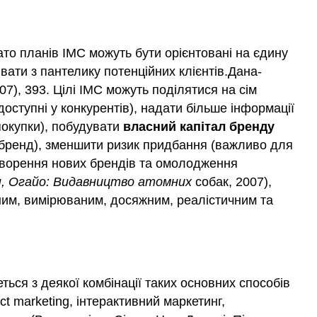
ато планів IMC можуть бути орієнтовані на єдину
ати з пантелику потенційних клієнтів.Дана-
07), 393. Цілі IMC можуть поділятися на сім
оступні у конкурентів), надати більше інформації
покупки), побудувати
власний капітал бренду
о бренд), зменшити ризик придбання (важливо для
створення нових брендів та омолодження
н, Огайо: Видавництво атомних
собак, 2007),
етним, вимірюваним, досяжним, реалістичним та
еться з деякої комбінації таких основних способів
ect marketing, інтерактивний маркетинг,