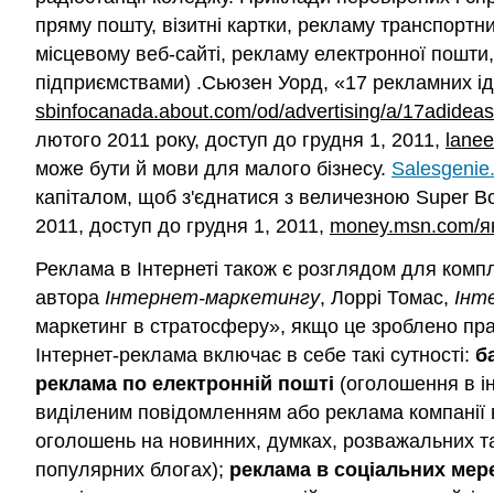
пряму пошту, візитні картки, рекламу транспортн
місцевому веб-сайті, рекламу електронної пошти,
підприємствами) .Сьюзен Уорд, «17 рекламних ід
sbinfocanada.about.com/od/advertising/a/17adidea
лютого 2011 року, доступ до грудня 1, 2011,
lanee
може бути й мови для малого бізнесу.
Salesgenie
капіталом, щоб з'єднатися з величезною Super Bo
2011, доступ до грудня 1, 2011,
money.msn.com/як-
Реклама в Інтернеті також є розглядом для компл
автора
Інтернет-маркетингу
, Лоррі Томас,
Інт
маркетинг в стратосферу», якщо це зроблено пра
Інтернет-реклама включає в себе такі сутності:
б
реклама по електронній пошті
(оголошення в ін
виділеним повідомленням або реклама компанії 
оголошень на новинних, думках, розважальних та 
популярних блогах);
реклама в соціальних мер