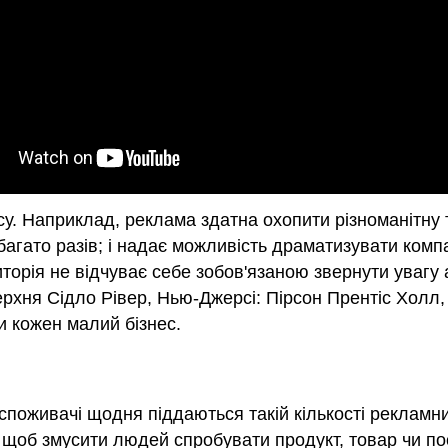
у. Наприклад, реклама здатна охопити різноманітну 
гато разів; і надає можливість драматизувати компа
торія не відчуває себе зобов'язаною звернути увагу 
рхня Сідло Рівер, Нью-Джерсі: Пірсон Прентіс Холл,
и кожен малий бізнес.
споживачі щодня піддаються такій кількості рекламн
щоб змусити людей спробувати продукт, товар чи по