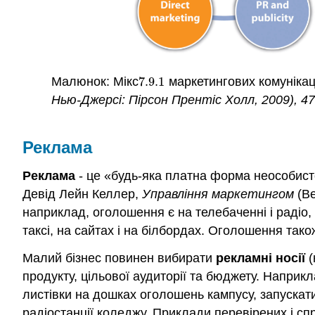
Малюнок: Мікс
7.9.
1
маркетингових комуніка
7.9.
1
Нью-Джерсі: Пірсон Прентіс Холл, 2009), 47
Реклама
Реклама
- це «будь-яка платна форма неособисто
Девід Лейн Келлер,
Управління маркетингом
(Ве
наприклад, оголошення є на телебаченні і радіо, в
таксі, на сайтах і на білбордах. Оголошення так
Малий бізнес повинен вибирати
рекламні носії
(
продукту, цільової аудиторії та бюджету. Наприк
листівки на дошках оголошень кампусу, запускати 
радіостанції коледжу. Приклади перевірених і сп