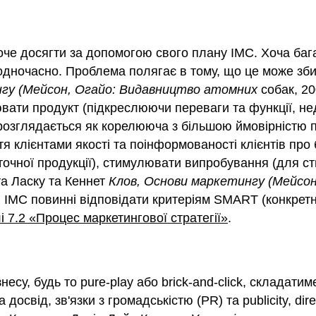
оче досягти за допомогою свого плану IMC. Хоча баг
одночасно. Проблема полягає в тому, що це може збив
нгу (Мейсон, Огайо: Видавництво атомних
собак, 20
вати продукт (підкреслюючи переваги та функції, нед
 розглядається як корелююча з більшою ймовірністю 
тя клієнтами якості та поінформованості клієнтів пр
оточної продукції), стимулювати випробування (для 
та Ласку та Кеннет
Клов, Основи маркетингу (Мейсо
 цілі IMC повинні відповідати критеріям SMART (конкр
і 7.2 «Процес маркетингової стратегії»
.
есу, будь то pure-play або brick-and-click, складатим
 досвід, зв'язки з громадськістю (PR) та publicity, dir