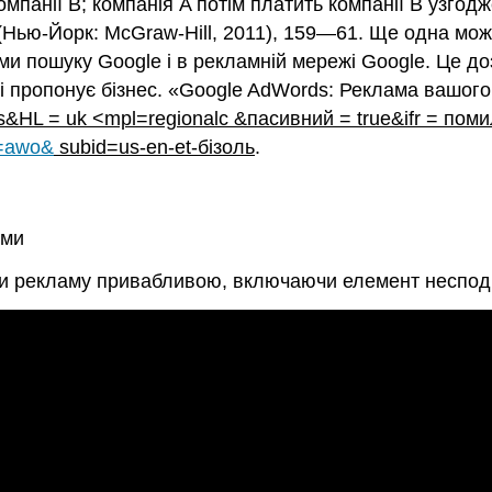
мпанії B; компанія A потім платить компанії B узгодж
(Нью-Йорк: McGraw-Hill, 2011), 159—61. Ще одна мож
ми пошуку Google і в рекламній мережі Google. Це до
і пропонує бізнес. «Google AdWords: Реклама вашого 
&HL = uk <mpl=regionalc &пасивний = true&ifr = поми
d=awo&
subid=us-en-et-бізоль
.
ами
ти рекламу привабливою, включаючи елемент неспод