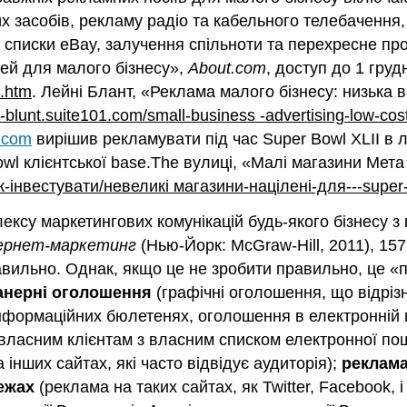
их засобів, рекламу радіо та кабельного телебачення
 списки eBay, залучення спільноти та перехресне пр
ей для малого бізнесу»,
About.com
, доступ до 1 груд
s.htm
. Лейні Блант, «Реклама малого бізнесу: низька 
-blunt.suite101.com/small-business -advertising-low-cos
.com
вирішив рекламувати під час Super Bowl XLII в
wl клієнтської base.The вулиці, «Малі магазини Мет
інвестувати/невеликі магазини-націлені-для---super-
ексу маркетингових комунікацій будь-якого бізнесу з
ернет-маркетинг
(Нью-Йорк: McGraw-Hill, 2011), 15
вильно. Однак, якщо це не зробити правильно, це «пі
анерні оголошення
(графічні оголошення, що відріз
формаційних бюлетенях, оголошення в електронній по
власним клієнтам з власним списком електронної по
інших сайтах, які часто відвідує аудиторія);
реклама
ежах
(реклама на таких сайтах, як Twitter, Facebook, і 