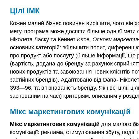
Цілі ІМК
Кожен малий бізнес повинен вирішити, чого він х
мету, програма може досягти більше однієї мети 
Ніколета Ласку та Кеннет
Клов, Основи маркети
основних категорій: збільшити попит, диференцію
про продукт або послугу (більше інформації, що
(вартість, додана до бренду за рахунок сприйнят
нових продуктів та завоювання нових клієнтів п
застійних брендів), Адаптовано від Dana- Ніколе
393—96. та впізнаваність бренду. Як і всі цілі,
заснованим на часі) критеріям, описаним у
розділ
Мікс маркетингових комунікацій
Мікс маркетингових комунікацій
для малого бізн
комунікації: реклама, стимулювання збуту, події та