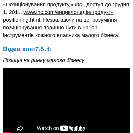
«Позиціонування продукту,»
Inc.
, доступ до грудня
1, 2011,
www.inc.com/енциклопедія/продукт-
positioning.html
. Незважаючи на це, розуміння
позиціонування повинно бути в наборі
інструментів кожного власника малого бізнесу.
7.5.
4
Відео кліп
:
7.5.
4
Позиція на ринку малого бізнесу