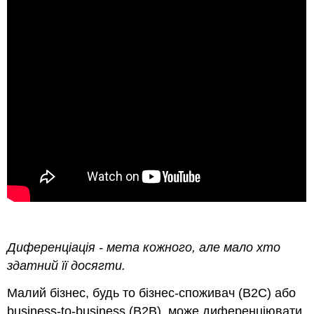
Диференціація - мета кожного, але мало хто
здатний її досягти.
Малий бізнес, будь то бізнес-споживач (B2C) або
business-to-business (B2B), може диференціювати