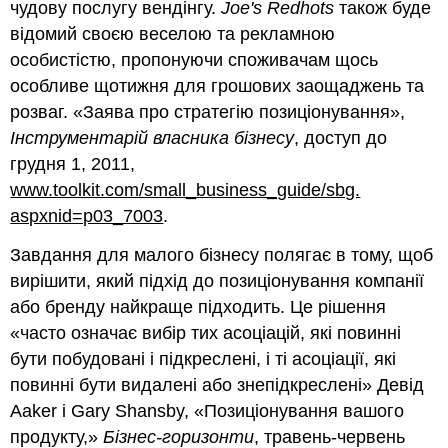
чудову послугу вендінгу.
Joe's Redhots
також буде
відомий своєю веселою та рекламною
особистістю, пропонуючи споживачам щось
особливе щотижня для грошових заощаджень та
розваг. «Заява про стратегію позиціонування»,
Інструментарій власника бізнесу
, доступ до
грудня 1, 2011,
www.toolkit.com/small_business_guide/sbg.
aspxnid=p03_7003
.
Завдання для малого бізнесу полягає в тому, щоб
вирішити, який підхід до позиціонування компанії
або бренду найкраще підходить. Це рішення
«часто означає вибір тих асоціацій, які повинні
бути побудовані і підкреслені, і ті асоціації, які
повинні бути видалені або знепідкреслені» Девід
Aaker і Gary Shansby, «Позиціонування вашого
продукту,»
Бізнес-горизонти
, травень-червень