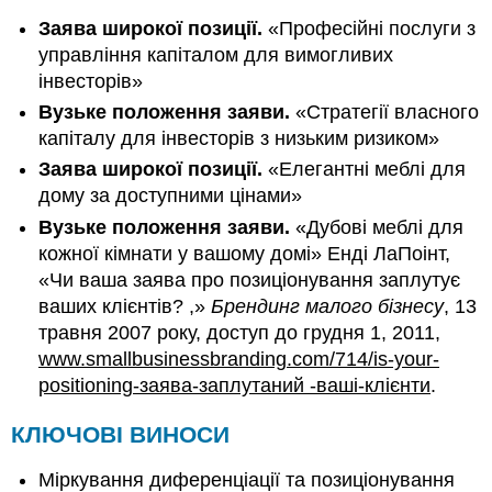
Заява широкої позиції.
«Професійні послуги з
управління капіталом для вимогливих
інвесторів»
Вузьке положення заяви.
«Стратегії власного
капіталу для інвесторів з низьким ризиком»
Заява широкої позиції.
«Елегантні меблі для
дому за доступними цінами»
Вузьке положення заяви.
«Дубові меблі для
кожної кімнати у вашому домі» Енді ЛаПоінт,
«Чи ваша заява про позиціонування заплутує
ваших клієнтів? ,»
Брендинг малого бізнесу
, 13
травня 2007 року, доступ до грудня 1, 2011,
www.smallbusinessbranding.com/714/is-your-
positioning-заява-заплутаний -ваші-клієнти
.
КЛЮЧОВІ ВИНОСИ
Міркування диференціації та позиціонування