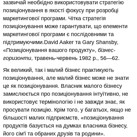
зазвичай необхідно використовувати стратегію
позиціонування в якості фокусу при розробці
маркетингової програми. Чітка стратегія
позиціонування може гарантувати, що елементи
маркетингової програми є послідовними та
підтримуючими.David Aaker та Gary Shansby,
«Позиціонування вашого продукту»,
бізнес-
горизонти
, травень-червень 1982 р., 56—62.
Як великий, так і малий бізнес практикують
позиціонування, але малий бізнес може не знати
це як позиціонування. Власник малого бізнесу
замислюється про позиціонування інтуїтивно, не
використовує термінологію і не завжди знає, як
просувати позицію. Крім того, у багатьох, якщо не
більшості малих підприємств, «позиціонування
продуктів базується на думках власника бізнесу,
його сім'ї та обраних друзів та родини».