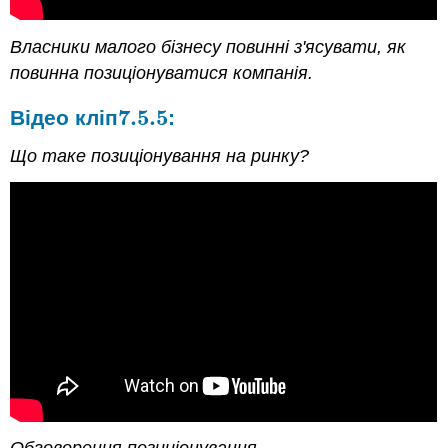
Власники малого бізнесу повинні з'ясувати, як
повинна позиціонуватися компанія.
7.5.
5
Відео кліп
:
7.5.
5
Що таке позиціонування на ринку?