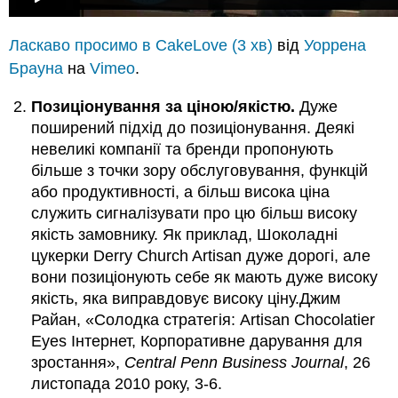
Ласкаво просимо в CakeLove (3 хв)
від
Уоррена
Брауна
на
Vimeo
.
Позиціонування за ціною/якістю.
Дуже
поширений підхід до позиціонування. Деякі
невеликі компанії та бренди пропонують
більше з точки зору обслуговування, функцій
або продуктивності, а більш висока ціна
служить сигналізувати про цю більш високу
якість замовнику. Як приклад, Шоколадні
цукерки Derry Church Artisan дуже дорогі, але
вони позиціонують себе як мають дуже високу
якість, яка виправдовує високу ціну.Джим
Райан, «Солодка стратегія: Artisan Chocolatier
Eyes Інтернет, Корпоративне дарування для
зростання»,
Central Penn Business Journal
, 26
листопада 2010 року, 3-6.