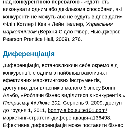
над
конкурентною перевагою
- «здатність
виконувати одним або декількома способами, які
конкуренти не можуть або не будуть відповідати»
Філіп Котлер і Кевін Лейн Келлер,
Управління
маркетингом
(Верхня Сідло Рівер, Нью-Джерсі:
Pearson Prentice Hall, 2009), 276.
Диференціація
Диференціація, встановлюючи себе окремо від
конкуренції, є одним з найбільш важливих і
ефективних маркетингових інструментів,
доступних для власників малого бізнесу.Бонні
Альбо, «Роблячи бізнес виділитися з конкурентів,»
Підприємці @ Люкс 101
, Серпень 9, 2009, доступ
до грудня 1, 2011,
bonny-albo.suite101.com/
маркетинг-стратегія-диференціація-a136498
.
Ефективна диференціація може поставити бізнес