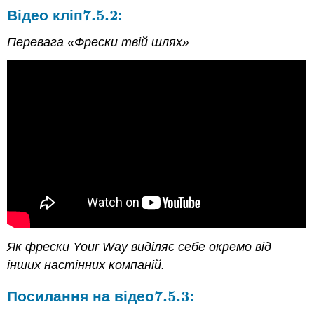
7.5.
2
Відео кліп
:
7.5.
2
Перевага «Фрески твій шлях»
Як фрески Your Way виділяє себе окремо від
інших настінних компаній.
7.5.
3
Посилання на відео
:
7.5.
3