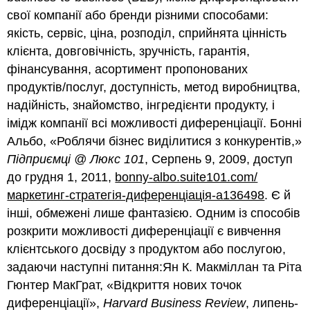
свої компанії або бренди різними способами:
якість, сервіс, ціна, розподіл, сприйнята цінність
клієнта, довговічність, зручність, гарантія,
фінансування, асортимент пропонованих
продуктів/послуг, доступність, метод виробництва,
надійність, знайомство, інгредієнти продукту, і
імідж компанії всі можливості диференціації. Бонні
Альбо, «Роблячи бізнес виділитися з конкурентів,»
Підприємці @ Люкс 101
, Серпень 9, 2009, доступ
до грудня 1, 2011,
bonny-albo.suite101.com/
маркетинг-стратегія-диференціація-a136498
. Є й
інші, обмежені лише фантазією. Одним із способів
розкрити можливості диференціації є вивчення
клієнтського досвіду з продуктом або послугою,
задаючи наступні питання:Ян К. Макміллан та Ріта
Гюнтер МакГрат, «Відкриття нових точок
диференціації»,
Harvard Business Review
, липень-