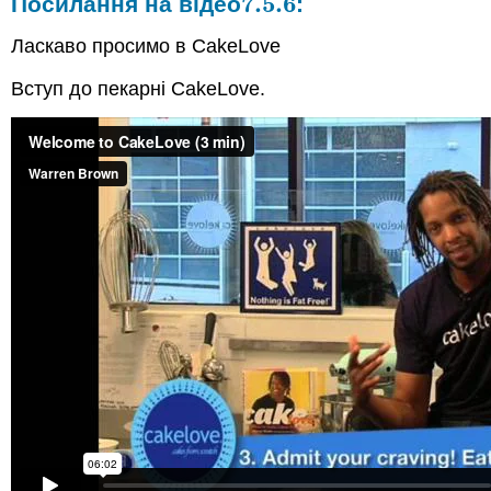
7.5.
6
Посилання на відео
:
7.5.
6
Ласкаво просимо в CakeLove
Вступ до пекарні CakeLove.