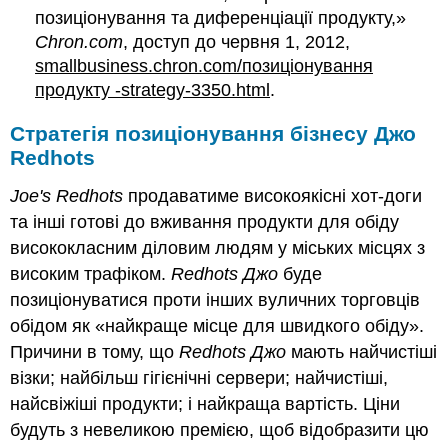
позиціонування та диференціації продукту,»
Chron.com
, доступ до червня 1, 2012,
smallbusiness.chron.com/позиціонування
продукту -strategy-3350.html
.
Стратегія позиціонування бізнесу Джо
Redhots
Joe's Redhots
продаватиме високоякісні хот-доги
та інші готові до вживання продукти для обіду
висококласним діловим людям у міських місцях з
високим трафіком.
Redhots Джо
буде
позиціонуватися проти інших вуличних торговців
обідом як «найкраще місце для швидкого обіду».
Причини в тому, що
Redhots Джо
мають найчистіші
візки; найбільш гігієнічні сервери; найчистіші,
найсвіжіші продукти; і найкраща вартість. Ціни
будуть з невеликою премією, щоб відобразити цю