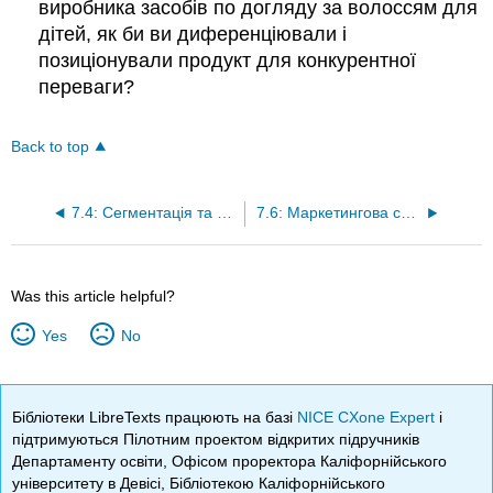
виробника засобів по догляду за волоссям для
дітей, як би ви диференціювали і
позиціонували продукт для конкурентної
переваги?
Back to top
7.4: Сегментація та цільовий ринок
7.6: Маркетингова стратегія та продукт
Was this article helpful?
Yes
No
Бібліотеки LibreTexts працюють на базі
NICE CXone Expert
і
підтримуються Пілотним проектом відкритих підручників
Департаменту освіти, Офісом проректора Каліфорнійського
університету в Девісі, Бібліотекою Каліфорнійського