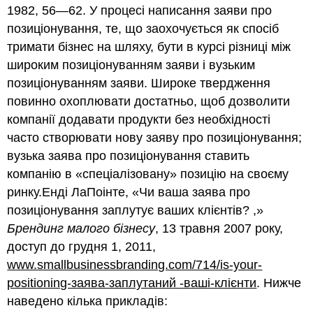
1982, 56—62. У процесі написання заяви про
позиціонування, те, що заохочується як спосіб
тримати бізнес на шляху, бути в курсі різниці між
широким позиціонуванням заяви і вузьким
позиціонуванням заяви. Широке твердження
повинно охоплювати достатньо, щоб дозволити
компанії додавати продукти без необхідності
часто створювати нову заяву про позиціонування;
вузька заява про позиціонування ставить
компанію в «спеціалізовану» позицію на своєму
ринку.Енді ЛаПоінте, «Чи ваша заява про
позиціонування заплутує ваших клієнтів? ,»
Брендинг малого бізнесу
, 13 травня 2007 року,
доступ до грудня 1, 2011,
www.smallbusinessbranding.com/714/is-your-
positioning-заява-заплутаний -ваші-клієнти
. Нижче
наведено кілька прикладів: