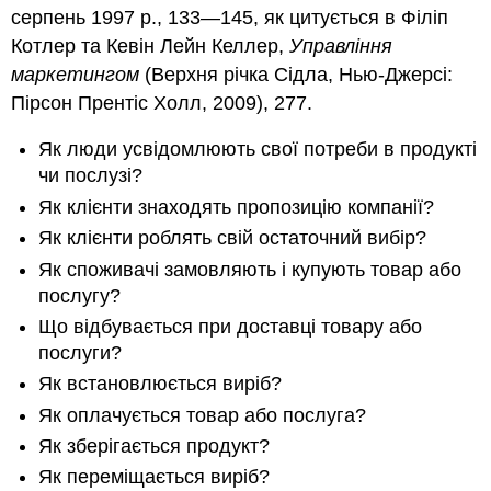
серпень 1997 р., 133—145, як цитується в Філіп
Котлер та Кевін Лейн Келлер,
Управління
маркетингом
(Верхня річка Сідла, Нью-Джерсі:
Пірсон Прентіс Холл, 2009), 277.
Як люди усвідомлюють свої потреби в продукті
чи послузі?
Як клієнти знаходять пропозицію компанії?
Як клієнти роблять свій остаточний вибір?
Як споживачі замовляють і купують товар або
послугу?
Що відбувається при доставці товару або
послуги?
Як встановлюється виріб?
Як оплачується товар або послуга?
Як зберігається продукт?
Як переміщається виріб?