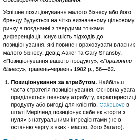
Обговорення позиціонування.
Успішне позиціонування малого бізнесу або його
бренду будується на чітко визначеному цільовому
ринку в поєднанні з твердими точками
диференціації. Існує шість підходів до
позиціонування, які повинен враховувати власник
малого бізнесу: Девід Aaker та Gary Shansby,
«Позиціонування вашого продукту», «
Горизонти
бізнесу
», травень-червень 1982 р., 56—62.
Позиціонування за атрибутом.
Найбільш
часта стратегія позиціонування. Основна увага
приділяється певному атрибуту, характеристиці
продукту або вигоді для клієнтів.
CakeLove
в
штаті Меріленд позиціонує себе як «торти з
нуля» з натуральними інгредієнтами (не в
останню чергу з яких - масло, його багато).