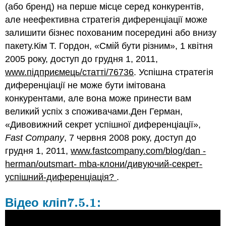
(або бренд) на перше місце серед конкурентів,
але неефективна стратегія диференціації може
залишити бізнес похованим посередині або внизу
пакету.Кім Т. Гордон, «Смій бути різним», 1 квітня
2005 року, доступ до грудня 1, 2011,
www.підприємець/статті/76736
. Успішна стратегія
диференціації не може бути імітована
конкурентами, але вона може принести вам
великий успіх з споживачами.Ден Герман,
«Дивовижний секрет успішної диференціації»,
Fast Company
, 7 червня 2008 року, доступ до
грудня 1, 2011,
www.fastcompany.com/blog/dan -
herman/outsmart- mba-клони/дивуючий-секрет-
успішний-диференціація?
.
7.5.
1
Відео кліп
:
7.5.
1