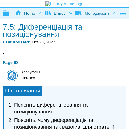
Expand/collapse global hierarchy
Home
Бізнес
Менеджмент
К
7.5: Диференціація та
позиціонування
Last updated
Oct 25, 2022
Page ID
Anonymous
LibreTexts
Цілі навчання
Поясніть диференціювання та
позиціонування.
Поясніть, чому диференціація та
позиціонування так важливі для стратегії