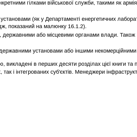
нкретними гілками військової служби, такими як армі
становами (як у Департаменті енергетичних лаборат
ж, показаний на малюнку 16.1.2).
державними або місцевими органами влади. Також існ
державними установами або іншими некомерційними 
ю, викладені в перших десяти розділах цієї книги та
 так і інтегрованих суб'єктів. Менеджери інфрастру