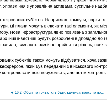
ня активами. Джерело: Керівництво з управління акт
 Управління з управління активами, суспільне надба
 інтегрованих суб'єктів. Наприклад, кампуси, парки 
ури. Ці плани можуть включати такі елементи, як міс
тору. Нова інфраструктура явно пов'язана з загальною
і або інші інвестиції будуть розроблені відповідно до
правило, визнають розсіяне прийняття рішень, пов'я
ованих суб'єктів також можуть відбуватися, хоча заз
жефферсон, який був переданий з військового контро
у контролювати всю нерухомість, але потім контроль
16.2: Обсяг та тривалість бази, кампусу, парку та портової інфраструктури