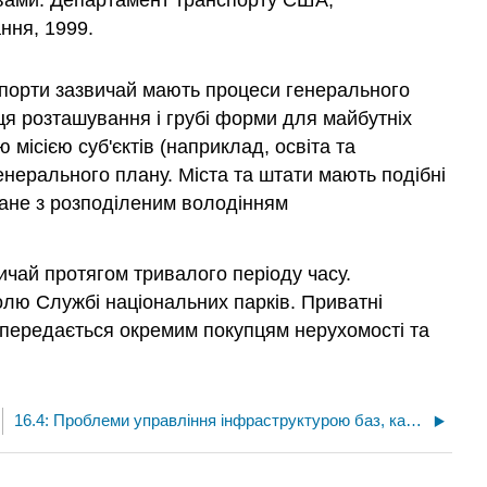
ивами. Департамент транспорту США,
ння, 1999.
та порти зазвичай мають процеси генерального
ця розташування і грубі форми для майбутніх
 місією суб'єктів (наприклад, освіта та
 генерального плану. Міста та штати мають подібні
зане з розподіленим володінням
вичай протягом тривалого періоду часу.
лю Службі національних парків. Приватні
 передається окремим покупцям нерухомості та
16.4: Проблеми управління інфраструктурою баз, кампусів, парків та портів