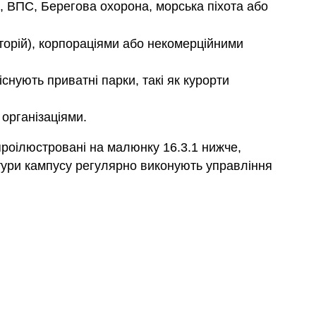
я, ВПС, Берегова охорона, морська піхота або
орій), корпораціями або некомерційними
ують приватні парки, такі як курорти
організаціями.
 проілюстровані на малюнку 16.3.1 нижче,
ктури кампусу регулярно виконують управління