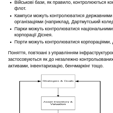
Військові бази, як правило, контролюються ко
флот.
Кампуси можуть контролюватися державними у
організаціями (наприклад, Дартмутський колед
Парки можуть контролюватися національними, 
корпорації Діснея.
Порти можуть контролюватися корпораціями, 
Поняття, пов'язані з управлінням інфраструктуро
застосовуються як до незалежно контрольованих,
активами, інвентаризацію, бенчмаркінг тощо.