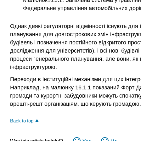
Малюнок
16.3.
1
: Загальна система управлін
16.3.
1
Федеральне управління автомобільних доріг,
Однак деякі регуляторні відмінності існують для
планування для довгострокових змін інфраструкт
будівель і позначення постійного відкритого прос
дослідження для університетів), і всі нові будівл
процеси генерального планування, але вони, як 
інфраструктурою.
Переходи в інституційні механізми для цих інтегр
Наприклад, на малюнку 16.1.1 показаний Форт Д
громади та курортні забудовники можуть спочатк
врешті-решт організаціям, що керують громадою.
Back to top