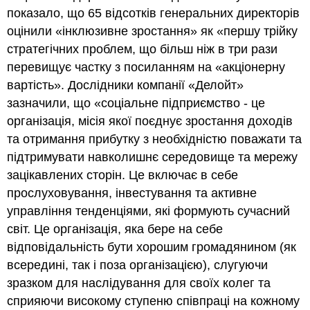
показало, що 65 відсотків генеральних директорів
оцінили «інклюзивне зростання» як «першу трійку
стратегічних проблем, що більш ніж в три рази
перевищує частку з посиланням на «акціонерну
вартість». Дослідники компанії «Делойт»
зазначили, що «соціальне підприємство - це
організація, місія якої поєднує зростання доходів
та отримання прибутку з необхідністю поважати та
підтримувати навколишнє середовище та мережу
зацікавлених сторін. Це включає в себе
прослуховування, інвестування та активне
управління тенденціями, які формують сучасний
світ. Це організація, яка бере на себе
відповідальність бути хорошим громадянином (як
всередині, так і поза організацією), слугуючи
зразком для наслідування для своїх колег та
сприяючи високому ступеню співпраці на кожному