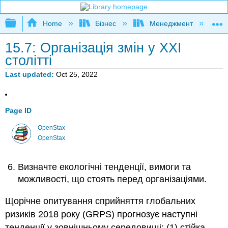
Expand/collapse global hierarchy
Home
Бізнес
Менеджмент
К
15.7: Організація змін у ХХІ
столітті
Last updated
Oct 25, 2022
Page ID
OpenStax
OpenStax
Визначте екологічні тенденції, вимоги та
можливості, що стоять перед організаціями.
Щорічне опитування сприйняття глобальних
ризиків 2018 року (GRPS) прогнозує наступні
тенденції у зовнішньому середовищі: (1) стійка