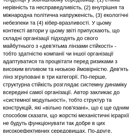
нерівність та несправедливість, (2) внутрішня та
міжнародна політична напруженість, (3) екологічні
небезпеки та (4) кібер-вразливості. У цьому
контексті автори у цьому звіті припускають, що
складні організації підходять до свого
майбутнього з «дев'ятьма лінзами стійкості» -
тобто здатністю компанії чи іншої організації
адаптуватися та процвітати перед ризиками з
високим впливом та низькою ймовірністю. Дев'ять
лінз згруповані в три категорії. По-перше,
структурна стійкість розглядає системну динаміку
всередині самої організації. Автор закликає до
«системної модульності», тобто структур та
конструкцій, які «вільно пов'язані», що є ще одним
способом сказати, що жорсткі механістичні ієрархії
не будуть функціонувати так добре в цих
високоефективних середовищах. По-друге,