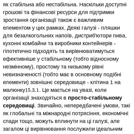
як стабільна або нестабільна. Наскільки доступні
грошові та фінансові ресурси для підтримки
зростання організації також є важливим
елементом у цих рамках. Деякі галузі - пляшки
для безалкогольних напоїв, дистриб'ютори пива,
кухонні комбайни та виробники контейнерів -
гіпотетично підходять та вирівнюватимуться
ефективніше у стабільному (тобто відносному
незмінному), простому та низькому рівні
невизначеності (тобто має в основному подібні
елементи) зовнішнє середовище - клітина 1 на
малюнку
15.3.
1
. Це мається на увазі, коли
15.3.
1
організації знаходяться в
просто-стабільному
середовищі
. Звичайно, непередбачені умови, такі
як глобальні та міжнародні потрясіння, економічні
спади тощо, можуть вплинути на ці галузі, але
загалом ці вирівнювання послужили ідеальним