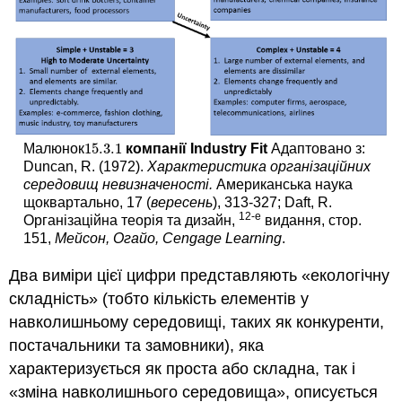
15.3.
1
Малюнок
компанії Industry Fit
Адаптовано з:
15.3.
1
Duncan, R. (1972).
Характеристика організаційних
середовищ невизначеності.
Американська наука
щоквартально, 17 (
вересень
), 313-327; Daft, R.
12-е
Організаційна теорія та дизайн,
видання, стор.
151,
Мейсон, Огайо, Cengage Learning
.
Два виміри цієї цифри представляють «екологічну
складність» (тобто кількість елементів у
навколишньому середовищі, таких як конкуренти,
постачальники та замовники), яка
характеризується як проста або складна, так і
«зміна навколишнього середовища», описується