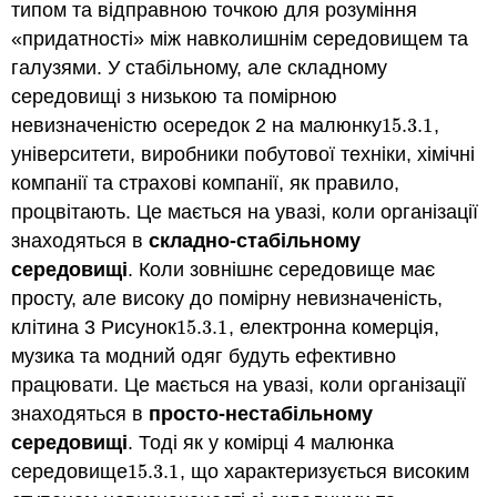
типом та відправною точкою для розуміння
«придатності» між навколишнім середовищем та
галузями. У стабільному, але складному
середовищі з низькою та помірною
невизначеністю осередок 2 на малюнку
15.3.
1
,
15.3.
1
університети, виробники побутової техніки, хімічні
компанії та страхові компанії, як правило,
процвітають. Це мається на увазі, коли організації
знаходяться в
складно-стабільному
середовищі
. Коли зовнішнє середовище має
просту, але високу до помірну невизначеність,
клітина 3 Рисунок
15.3.
1
, електронна комерція,
15.3.
1
музика та модний одяг будуть ефективно
працювати. Це мається на увазі, коли організації
знаходяться в
просто-нестабільному
середовищі
. Тоді як у комірці 4 малюнка
середовище
15.3.
1
, що характеризується високим
15.3.
1