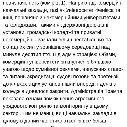
невизначеність (комірка 1). Наприклад, комерційні
навчальні заклади, такі як Університет Фенікса та
інші, порівняно з некомерційними університетами
та коледжами, такими як державні державні
установи, громадські коледжі та приватні
некомерційні - зазнали більш нестабільних та
складних сил у зовнішньому середовищі над
минуле десятиліття. Під адміністрацією Обами,
комерційні університети зіткнулися з більшою
увагою щодо сумнівної реклами, випускних ставок
та питань акредитації; судові позови та претензії
до кількох з цих установ пішли вперед, і деякі з
коледжів довелося закрити. Адміністрація Трампа
показала ознаки пом'якшення агресивного
урядового контролю та моніторингу в цьому
секторі. Тим не менш, вищі навчальні заклади в
цілому в даний час стикаються зі все більш