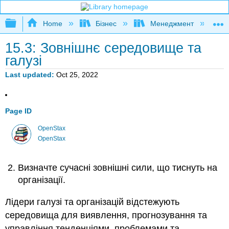
Expand/collapse global hierarchy
Home
Бізнес
Менеджмент
К
15.3: Зовнішнє середовище та
галузі
Last updated
Oct 25, 2022
Page ID
OpenStax
OpenStax
Визначте сучасні зовнішні сили, що тиснуть на
організації.
Лідери галузі та організацій відстежують
середовища для виявлення, прогнозування та
управління тенденціями, проблемами та