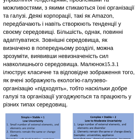
можливостями, з якими стикаються їхні організації
та галузі. Деякі корпорації, такі як Amazon,
передбачають і навіть створюють тенденції у
своєму середовищі. Більшість, однак, повинні
адаптуватися. Зовнішні середовища, як
визначено в попередньому розділі, можна
зрозуміти, виявивши невизначеність сил
навколишнього середовища. Малюнок
15.3.
1
15.3.
1
ілюструє класичне та відповідне зображення того,
як вчені зображують екологію-галузево-
організацію «підходять», тобто наскільки добре
галузі та організації узгоджуються та працюють у
різних типах середовищ.