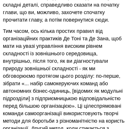
складні деталі, справедливо сказати на початку
глави, що ви, можливо, захочете спочатку
прочитати главу, а потім повернутися сюди.
Тим часом, ось кілька простих правил від
організаційних практиків Де Тоні та Де Зана, щоб
мати на увазі управління високим рівнем
складності із зовнішнього середовища,
внутрішньо, після того, як ви діагностували
природу зовнішньої складності - як ми
обговорюємо протягом цього розділу: по-перше,
зібрати «... набір самокеруючих команд або
автономних бізнес-одиниць, [відомих як модульні
підрозділи] з підприємницькою відповідальністю
перед більшою організацією». Ці цілеспрямовані
команди самоорганізації використовують творчі
методи для боротьби з різноманітністю на користь
організації. Другий метод, коли стикається з