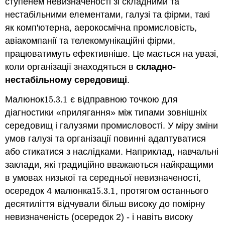
ступенем невизначеності зі складними та
нестабільними елементами, галузі та фірми, такі
як комп'ютерна, аерокосмічна промисловість,
авіакомпанії та телекомунікаційні фірми,
працюватимуть ефективніше. Це мається на увазі,
коли організації знаходяться в
складно-
нестабільному середовищі
.
Малюнок
15.3.
1
є відправною точкою для
15.3.
1
діагностики «прилягання» між типами зовнішніх
середовищ і галузями промисловості. У міру зміни
умов галузі та організації повинні адаптуватися
або стикатися з наслідками. Наприклад, навчальні
заклади, які традиційно вважаються найкращими
в умовах низької та середньої невизначеності,
осередок 4 малюнка
15.3.
1
, протягом останнього
15.3.
1
десятиліття відчували більш високу до помірну
невизначеність (осередок 2) - і навіть високу