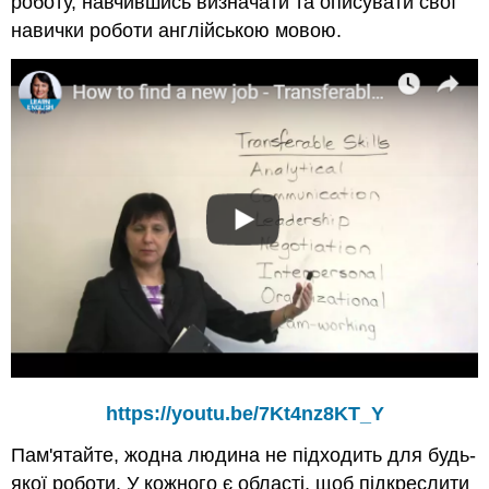
роботу, навчившись визначати та описувати свої
навички роботи англійською мовою.
https://youtu.be/7Kt4nz8KT_Y
Пам'ятайте, жодна людина не підходить для будь-
якої роботи. У кожного є області, щоб підкреслити