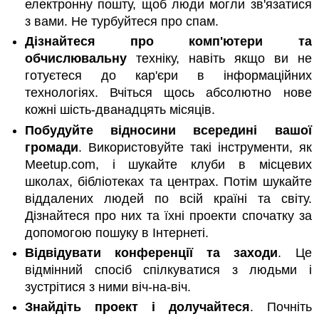
електронну пошту, щоб люди могли зв'язатися
з вами. Не турбуйтеся про спам.
Дізнайтеся про комп'ютери та
обчислювальну
техніку, навіть якщо ви не
готуєтеся до кар'єри в інформаційних
технологіях. Вчіться щось абсолютно нове
кожні шість-дванадцять місяців.
Побудуйте відносини всередині вашої
громади
. Використовуйте такі інструменти, як
Meetup.com, і шукайте клуби в місцевих
школах, бібліотеках та центрах. Потім шукайте
віддалених людей по всій країні та світу.
Дізнайтеся про них та їхні проекти спочатку за
допомогою пошуку в Інтернеті.
Відвідувати конференції та заходи
. Це
відмінний спосіб спілкуватися з людьми і
зустрітися з ними віч-на-віч.
Знайдіть проект і долучайтеся
. Почніть