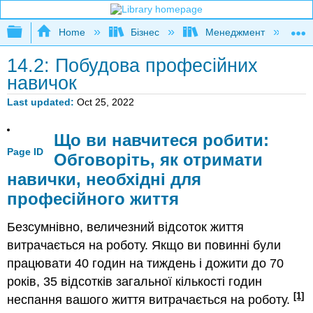
Expand/collapse global hierarchy
Home
Бізнес
Менеджмент
К
14.2: Побудова професійних
навичок
Last updated
Oct 25, 2022
Що ви навчитеся робити:
Page ID
Обговоріть, як отримати
навички, необхідні для
професійного життя
Безсумнівно, величезний відсоток життя
витрачається на роботу. Якщо ви повинні були
працювати 40 годин на тиждень і дожити до 70
років, 35 відсотків загальної кількості годин
[1]
неспання вашого життя витрачається на роботу.