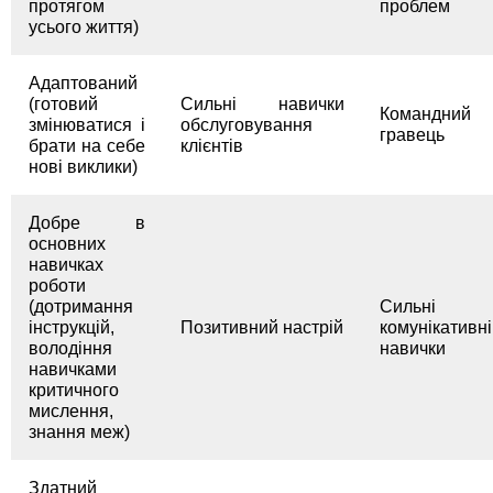
протягом
проблем
усього життя)
Адаптований
(готовий
Сильні навички
Командний
змінюватися і
обслуговування
гравець
брати на себе
клієнтів
нові виклики)
Добре в
основних
навичках
роботи
(дотримання
Сильні
інструкцій,
Позитивний настрій
комунікативні
володіння
навички
навичками
критичного
мислення,
знання меж)
Здатний