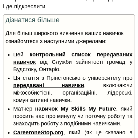
і де-підкреслити.
дізнатися більше
Для більш широкого вивчення ваших навичок
ознайомтеся з наступними джерелами:
Цей
контрольний список передаваних
навичок
від Служби зайнятості громад у
Вудстоку, Онтаріо.
Ця стаття з Прінстонського університету про
передавані навички
, включаючи
міжособистісні, організаційні, лідерські,
комунікативні навички.
Матчер
навичок My Skills My Future
, який
просить вас про минулу чи поточну роботу та
знаходить роботу з подібними навичками.
CareeroneStop.org
, який (як це сказано в