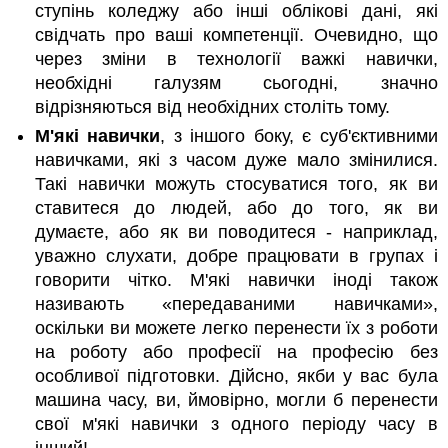
ступінь коледжу або інші облікові дані, які
свідчать про ваші компетенції. Очевидно, що
через зміни в технології важкі навички,
необхідні галузям сьогодні, значно
відрізняються від необхідних століть тому.
М'які навички
, з іншого боку, є суб'єктивними
навичками, які з часом дуже мало змінилися.
Такі навички можуть стосуватися того, як ви
ставитеся до людей, або до того, як ви
думаєте, або як ви поводитеся - наприклад,
уважно слухати, добре працювати в групах і
говорити чітко. М'які навички іноді також
називають «передаваними навичками»,
оскільки ви можете легко перенести їх з роботи
на роботу або професії на професію без
особливої підготовки. Дійсно, якби у вас була
машина часу, ви, ймовірно, могли б перенести
свої м'які навички з одного періоду часу в
інший!