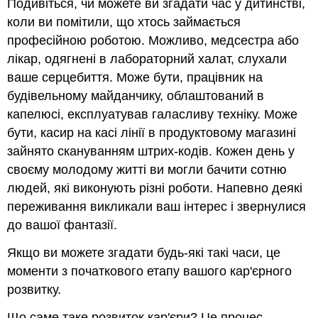
Подивіться, чи можете ви згадати час у дитинстві,
коли ви помітили, що хтось займається
професійною роботою. Можливо, медсестра або
лікар, одягнені в лабораторний халат, слухали
ваше серцебиття. Може бути, працівник на
будівельному майданчику, облаштований в
капелюсі, експлуатував галасливу техніку. Може
бути, касир на касі лінії в продуктовому магазині
зайнято скануванням штрих-кодів. Кожен день у
своєму молодому житті ви могли бачити сотню
людей, які виконують різні роботи. Напевно деякі
переживання викликали ваш інтерес і звернулися
до вашої фантазії.
Якщо ви можете згадати будь-які такі часи, це
моменти з початкового етапу вашого кар'єрного
розвитку.
Що саме таке розвиток кар'єри? Це процес