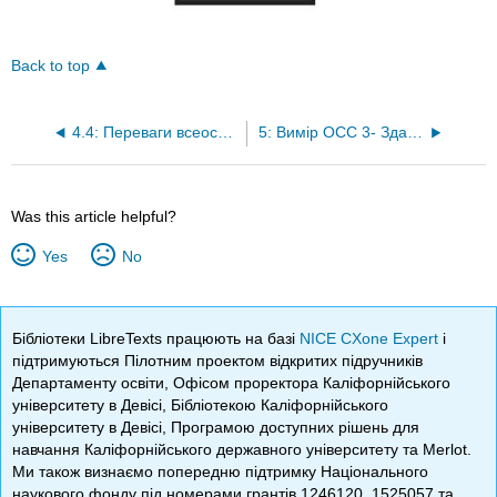
Back to top
4.4: Переваги всеосяжної організаційної довіри
5: Вимір OCC 3- Здатні чемпіони
Was this article helpful?
Yes
No
Бібліотеки LibreTexts працюють на базі
NICE CXone Expert
і
підтримуються Пілотним проектом відкритих підручників
Департаменту освіти, Офісом проректора Каліфорнійського
університету в Девісі, Бібліотекою Каліфорнійського
університету в Девісі, Програмою доступних рішень для
навчання Каліфорнійського державного університету та Merlot.
Ми також визнаємо попередню підтримку Національного
наукового фонду під номерами грантів 1246120, 1525057 та