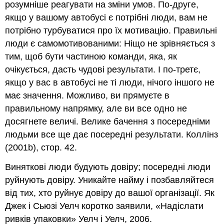
розумніше реагувати на зміни умов. По-друге,
якщо у вашому автобусі є потрібні люди, вам не
потрібно турбуватися про їх мотивацію. Правильні
люди є самомотивованими: Ніщо не зрівняється з
тим, щоб бути частиною команди, яка, як
очікується, дасть чудові результати. І по-третє,
якщо у вас в автобусі не ті люди, нічого іншого не
має значення. Можливо, ви прямуєте в
правильному напрямку, але ви все одно не
досягнете величі. Велике бачення з посередніми
людьми все ще дає посередні результати. Коллінз
(2001b), стор. 42.
Виняткові люди будують довіру; посередні люди
руйнують довіру. Уникайте найму і позбавляйтеся
від тих, хто руйнує довіру до вашої організації. Як
Джек і Сьюзі Уелч коротко заявили, «Надіслати
ривків упаковки» Уелч і Уелч, 2006.