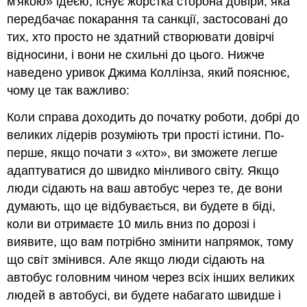
м'якою» ідеєю, існує жорстка сторона довіри, яка
передбачає покарання та санкції, застосовані до
тих, хто просто не здатний створювати довірчі
відносини, і вони не схильні до цього. Нижче
наведено уривок Джима Коллінза, який пояснює,
чому це так важливо:
Коли справа доходить до початку роботи, добрі до
великих лідерів розуміють три прості істини. По-
перше, якщо почати з «хто», ви зможете легше
адаптуватися до швидко мінливого світу. Якщо
люди сідають на ваш автобус через те, де вони
думають, що це відбувається, ви будете в біді,
коли ви отримаєте 10 миль вниз по дорозі і
виявите, що вам потрібно змінити напрямок, тому
що світ змінився. Але якщо люди сідають на
автобус головним чином через всіх інших великих
людей в автобусі, ви будете набагато швидше і