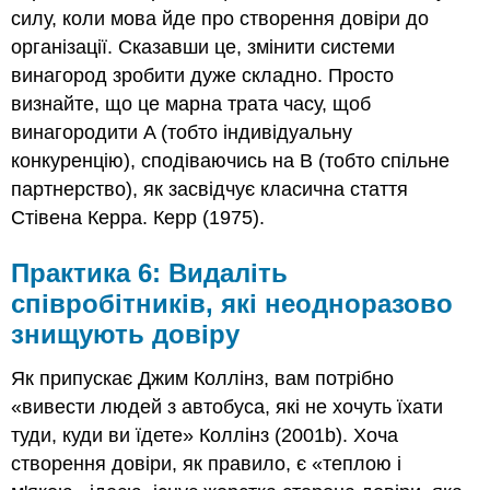
силу, коли мова йде про створення довіри до
організації. Сказавши це, змінити системи
винагород зробити дуже складно. Просто
визнайте, що це марна трата часу, щоб
винагородити A (тобто індивідуальну
конкуренцію), сподіваючись на B (тобто спільне
партнерство), як засвідчує класична стаття
Стівена Керра. Керр (1975).
Практика 6: Видаліть
співробітників, які неодноразово
знищують довіру
Як припускає Джим Коллінз, вам потрібно
«вивести людей з автобуса, які не хочуть їхати
туди, куди ви їдете» Коллінз (2001b). Хоча
створення довіри, як правило, є «теплою і