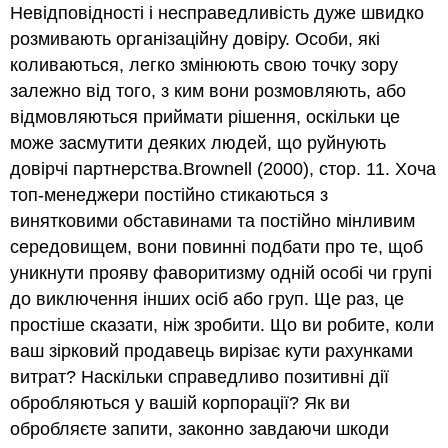
Невідповідності і несправедливість дуже швидко
розмивають організаційну довіру. Особи, які
коливаються, легко змінюють свою точку зору
залежно від того, з ким вони розмовляють, або
відмовляються приймати рішення, оскільки це
може засмутити деяких людей, що руйнують
довірчі партнерства.Brownell (2000), стор. 11. Хоча
топ-менеджери постійно стикаються з
винятковими обставинами та постійно мінливим
середовищем, вони повинні подбати про те, щоб
уникнути прояву фаворитизму одній особі чи групі
до виключення інших осіб або груп. Ще раз, це
простіше сказати, ніж зробити. Що ви робите, коли
ваш зірковий продавець вирізає кути рахунками
витрат? Наскільки справедливо позитивні дії
обробляються у вашій корпорації? Як ви
обробляєте запити, законно завдаючи шкоди