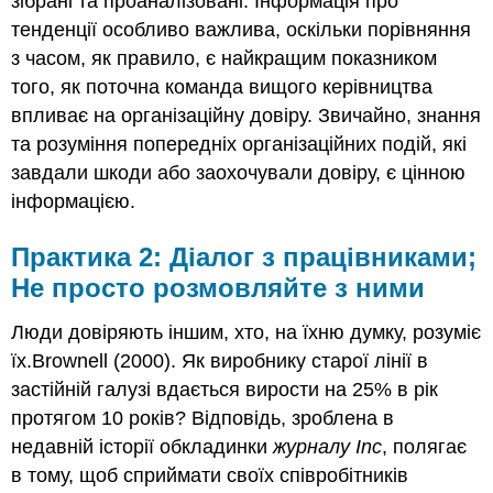
зібрані та проаналізовані. Інформація про
тенденції особливо важлива, оскільки порівняння
з часом, як правило, є найкращим показником
того, як поточна команда вищого керівництва
впливає на організаційну довіру. Звичайно, знання
та розуміння попередніх організаційних подій, які
завдали шкоди або заохочували довіру, є цінною
інформацією.
Практика 2: Діалог з працівниками;
Не просто розмовляйте з ними
Люди довіряють іншим, хто, на їхню думку, розуміє
їх.Brownell (2000). Як виробнику старої лінії в
застійній галузі вдається вирости на 25% в рік
протягом 10 років? Відповідь, зроблена в
недавній історії обкладинки
журналу Inc
, полягає
в тому, щоб сприймати своїх співробітників