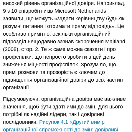
високий рівень організаційної довіри. Наприклад,
9 з 10 співробітників Microsoft Netherlands
заявили, що можуть «задати керівництву будь-які
розумні питання і отримати пряму відповідь». Це
особливо примітно, оскільки організаційний
підрозділ нещодавно зазнав скорочення.Maitland
(2008), стор. 2. Те ж саме можна сказати і про
профспілки, що непросто зробити в цей день
зниження міцності профспілок. Зрозуміло, що
прямі розмови та прозорість є ключем до
підвищення організаційної довіри до всіх частин
організації.
Підсумовуючи, організаційна довіра має важливе
значення, щоб бути здатними до змін. Для цього
потрібні як надійні лідери, так і довірливі
послідовники.
Рисунок 4.1 «Другий вимір
організаційної спроможності до змін: довірливі