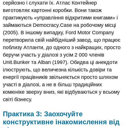
серйозно і слухати їх. Атлас Контейнер
виготовляє картонні коробки. Вони також
практикують «управління відкритими книгами» і
займаються Democracy.Case на робочому місці
(2005). В іншому випадку, Ford Motor Company
перетворила свій найбідніший завод, що працює
поблизу Атланти, до одного з найкращих, просто
беручи участь у діалозі з усім 2 000 членів
Unit.Bunker та Alban (1997). Обидва ці анекдоти
ілюструють, що величезна кількість довіри та
енергії працівників звільняється просто шляхом
участі в діалозі, а не в більш традиційних
комюніке зверху вниз, які відбуваються у всьому
світі бізнесу.
Практика 3: Заохочуйте
конструктивне інакомислення від