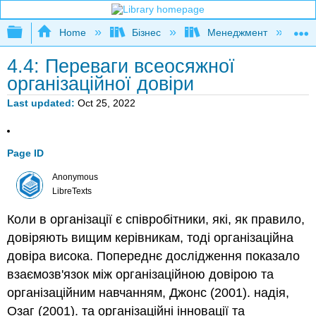
Expand/collapse global hierarchy
Home
Бізнес
Менеджмент
К
4.4: Переваги всеосяжної
організаційної довіри
Last updated
Oct 25, 2022
Page ID
Anonymous
LibreTexts
Коли в організації є співробітники, які, як правило,
довіряють вищим керівникам, тоді організаційна
довіра висока. Попереднє дослідження показало
взаємозв'язок між організаційною довірою та
організаційним навчанням, Джонс (2001). надія,
Озаг (2001). та організаційні інновації та