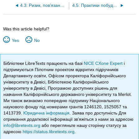
4.3: Ризик, пов'язаний з довірою іншим
4.5: Практики побудови виміру довірливих послідовників
Was this article helpful?
Yes
No
Бібліотеки LibreTexts працюють на базі
NICE CXone Expert
і
підтримуються Пілотним проектом відкритих підручників
Департаменту освіти, Офісом проректора Каліфорнійського
університету в Девісі, Бібліотекою Каліфорнійського
університету в Девісі, Програмою доступних рішень для
навчання Каліфорнійського державного університету та Merlot.
Ми також визнаємо попередню підтримку Національного
наукового фонду під номерами грантів 1246120, 1525057 та
1413739.
Юридична інформація
. Заява про доступність Для
отримання додаткової інформації зв’яжіться з нами за адресою
info@libretexts.org
або перегляньте нашу сторінку статусу за
адресою
https://status.libretexts.org
.