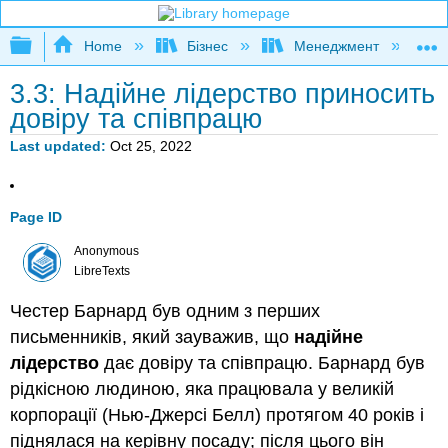
Expand/collapse global hierarchy
Home
Бізнес
Менеджмент
К
3.3: Надійне лідерство приносить
довіру та співпрацю
Last updated
Oct 25, 2022
Page ID
Anonymous
LibreTexts
Честер Барнард був одним з перших
письменників, який зауважив, що
надійне
лідерство
дає довіру та співпрацю. Барнард був
рідкісною людиною, яка працювала у великій
корпорації (Нью-Джерсі Белл) протягом 40 років і
піднялася на керівну посаду; після цього він