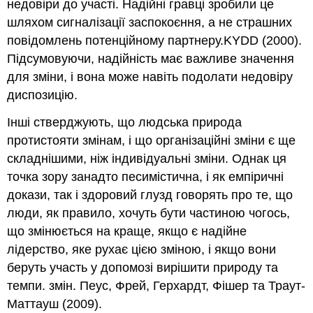
недовіри до участі. Надійні гравці зробили це
шляхом сигналізації заспокоєння, а не страшних
повідомлень потенційному партнеру.KYDD (2000).
Підсумовуючи, надійність має важливе значення
для зміни, і вона може навіть подолати недовіру
диспозицію.
Інші стверджують, що людська природа
протистояти змінам, і що організаційні зміни є ще
складнішими, ніж індивідуальні зміни. Однак ця
точка зору занадто песимістична, і як емпіричні
докази, так і здоровий глузд говорять про те, що
люди, як правило, хочуть бути частиною чогось,
що змінюється на краще, якщо є надійне
лідерство, яке рухає цією зміною, і якщо вони
беруть участь у допомозі вирішити природу та
темпи. змін. Пеус, Фрей, Герхардт, Фішер та Траут-
Маттауш (2009).