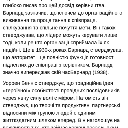
глибоко писав про цей досвід керівництва.
Барнард зазначив, що ключем до організаційного
виживання та процвітання є співпраця,
спілкування та спільне почуття мети. Він також
стверджував, що лідери можуть керувати лише
тоді, коли решта організації сприймала їх як
надійні. Ще в 1930-х роках Барнард стверджував,
що авторитет - це повністю функція готовності
підлеглих до співпраці з керівником. Барнард
значно випереджав свій часБарнард (1938).
Уоррен Бенніс стверджує, що традиційна ідея
«героїчної» особистості провідних послідовників
через явну силу волі є міфом. Натомість він
стверджує, що творчі та продуктивні партнерські
відносини між групою людей є єдиним
життєздатним шляхом вперед. Він наголошує на
важливості тих, хто займає керівні посади, яким