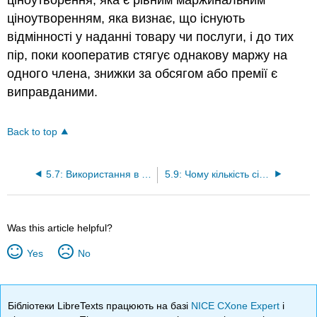
ціноутворення, яка є рівним маржинальним
ціноутворенням, яка визнає, що існують
відмінності у наданні товару чи послуги, і до тих
пір, поки кооператив стягує однакову маржу на
одного члена, знижки за обсягом або премії є
виправданими.
Back to top
5.7: Використання в програмах розвитку сільського господарства та громад
5.9: Чому кількість сільськогосподарських кооперативів зменшується у всьому світі?
Was this article helpful?
Yes
No
Бібліотеки LibreTexts працюють на базі
NICE CXone Expert
і