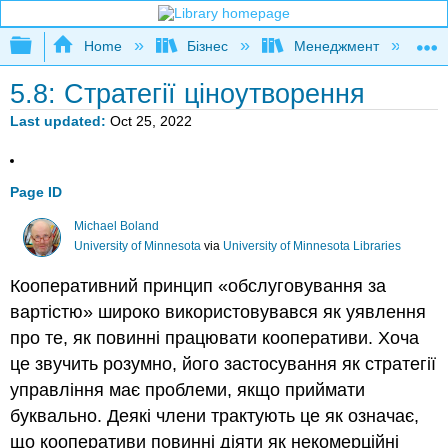
Expand/collapse global hierarchy
Home
Бізнес
Менеджмент
К
5.8: Стратегії ціноутворення
Last updated
Oct 25, 2022
Page ID
Michael Boland
University of Minnesota
via
University of Minnesota Libraries
Кооперативний принцип «обслуговування за
вартістю» широко використовувався як уявлення
про те, як повинні працювати кооперативи. Хоча
це звучить розумно, його застосування як стратегії
управління має проблеми, якщо приймати
буквально. Деякі члени трактують це як означає,
що кооперативи повинні діяти як некомерційні