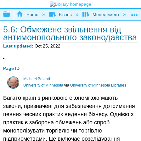
Expand/collapse global hierarchy
Home
Бізнес
Менеджмент
К
5.6: Обмежене звільнення від
антимонопольного законодавства
Last updated
Oct 25, 2022
Page ID
Michael Boland
University of Minnesota
via
University of Minnesota Libraries
Багато країн з ринковою економікою мають
закони, призначені для забезпечення дотримання
певних чесних практик ведення бізнесу. Однією з
практик є заборона обмежень або спроб
монополізувати торгівлю чи торгівлю
підприємствами. Це включає розслідування