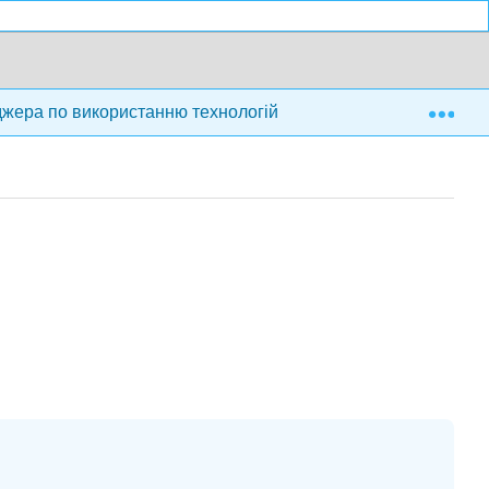
Exp
джера по використанню технологій
3: Zara- Швидка