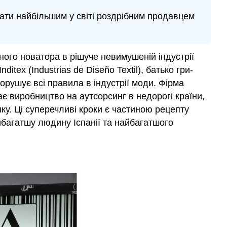
тати найбільшим у світі роздрібним продавцем
ного новатора в рішуче невимушеній індустрії
ex (Industrias de Diseño Textil), батько гри-
порушує всі правила в індустрії моди. Фірма
ає виробництво на аутсорсинг в недорогі країни,
ку. Ці суперечливі кроки є частиною рецепту
айбагатшу людину Іспанії та найбагатшого