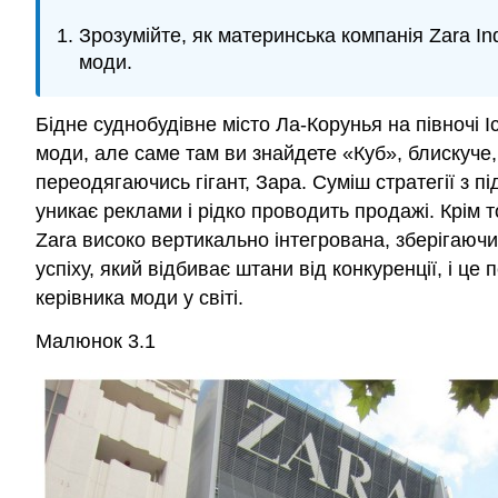
Зрозумійте, як материнська компанія Zara In
моди.
Бідне суднобудівне місто Ла-Корунья на півночі 
моди, але саме там ви знайдете «Куб», блискуче, 
переодягаючись гігант, Зара. Суміш стратегії з п
уникає реклами і рідко проводить продажі. Крім 
Zara високо вертикально інтегрована, зберігаючи
успіху, який відбиває штани від конкуренції, і ц
керівника моди у світі.
Малюнок 3.1