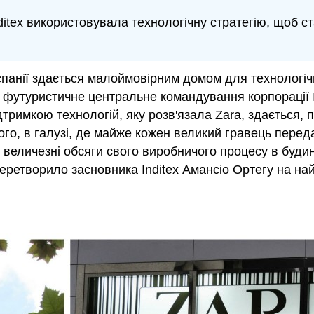
ditex використовувала технологічну стратегію, щоб с
Іспанії здається малоймовірним домом для технологіч
футуристичне центральне командування корпорації Indit
ідтримкою технологій, яку розв'язала Zara, здається, 
того, в галузі, де майже кожен великий гравець перед
 величезні обсяги свого виробничого процесу в будин
е перетворило засновника Inditex Амансіо Ортегу на н