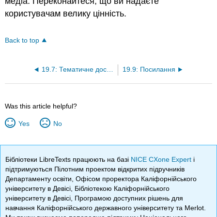
медіа. Переконайтеся, що ви надаєте
користувачам велику цінність.
Back to top
19.7: Тематичне дослідження - колись Nike Chicago Cubs
19.9: Посилання
Was this article helpful?
Yes
No
Бібліотеки LibreTexts працюють на базі
NICE CXone Expert
і
підтримуються Пілотним проектом відкритих підручників
Департаменту освіти, Офісом проректора Каліфорнійського
університету в Девісі, Бібліотекою Каліфорнійського
університету в Девісі, Програмою доступних рішень для
навчання Каліфорнійського державного університету та Merlot.