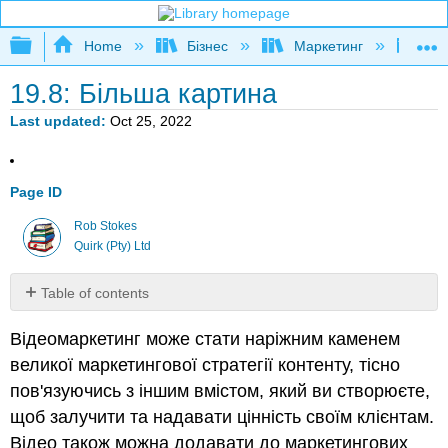
Expand/collapse global hierarchy
Home
Бізнес
Маркетинг
Кни
19.8: Більша картина
Last updated
Oct 25, 2022
Page ID
Rob Stokes
Quirk (Pty) Ltd
Table of contents
No
headers
Відеомаркетинг може стати наріжним каменем
великої маркетингової стратегії контенту, тісно
пов'язуючись з іншим вмістом, який ви створюєте,
щоб залучити та надавати цінність своїм клієнтам.
Відео також можна додавати до маркетингових