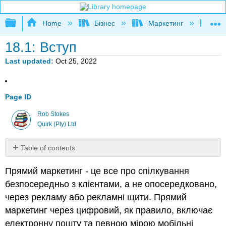
Expand/collapse global hierarchy
Home
Бізнес
Маркетинг
Кни
18.1: Вступ
Last updated
Oct 25, 2022
Page ID
Rob Stokes
Quirk (Pty) Ltd
Table of contents
No
headers
Прямий маркетинг - це все про спілкування
безпосередньо з клієнтами, а не опосередковано,
через рекламу або рекламні щити. Прямий
маркетинг через цифровий, як правило, включає
електронну пошту та певною мірою мобільні