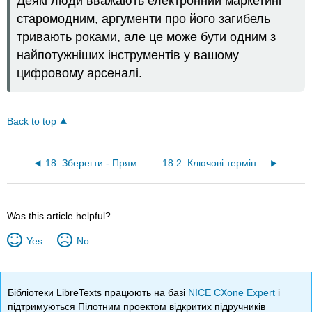
Деякі люди вважають електронний маркетинг
старомодним, аргументи про його загибель
тривають роками, але це може бути одним з
найпотужніших інструментів у вашому
цифровому арсеналі.
Back to top
18: Зберегти - Прямий маркетинг (електронна пошта та мобільний телефон)
18.2: Ключові терміни та поняття
Was this article helpful?
Yes
No
Бібліотеки LibreTexts працюють на базі
NICE CXone Expert
і
підтримуються Пілотним проектом відкритих підручників