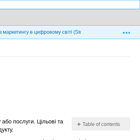
Exp
з маркетингу в цифровому світі (Stokes)
2: Подумай
 або послуги. Цільові та
Table of contents
укту.
No
headers