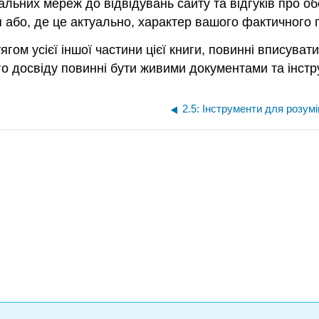
іальних мереж до відвідувань сайту та відгуків про об
ля або, де це актуально, характер вашого фактичного 
гом усієї іншої частини цієї книги, повинні вписуват
го досвіду повинні бути живими документами та інст
2.5: Інструменти для розум