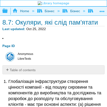
Expand/collapse global hierarchy
Home
Бізнес
Бізнес
Розшир
8.7: Окуляри, які слід пам'ятати
Last updated
Oct 25, 2022
Page ID
Anonymous
LibreTexts
Table of contents
No
headers
Глобалізація інфраструктури створення
цінності компанії - від пошуку сировини та
компонентів до виробництва та досліджень та
розробок до розподілу та обслуговування
клієнтів - має три основні аспекти: (а) рішення