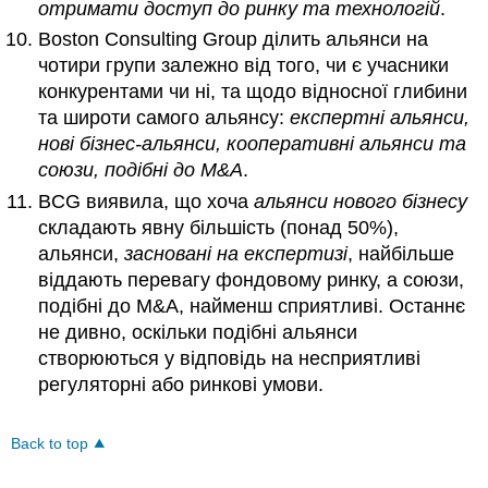
отримати доступ до ринку
та технологій
.
Boston Consulting Group ділить альянси на
чотири групи залежно від того, чи є учасники
конкурентами чи ні, та щодо відносної глибини
та широти самого альянсу:
експертні альянси,
нові бізнес-альянси, кооперативні альянси та
союзи,
подібні до M&A
.
BCG виявила, що хоча
альянси нового бізнесу
складають явну більшість (понад 50%),
альянси,
засновані на експертизі
, найбільше
віддають перевагу фондовому ринку, а союзи,
подібні до M&A, найменш сприятливі. Останнє
не дивно, оскільки подібні альянси
створюються у відповідь на несприятливі
регуляторні або ринкові умови.
Back to top