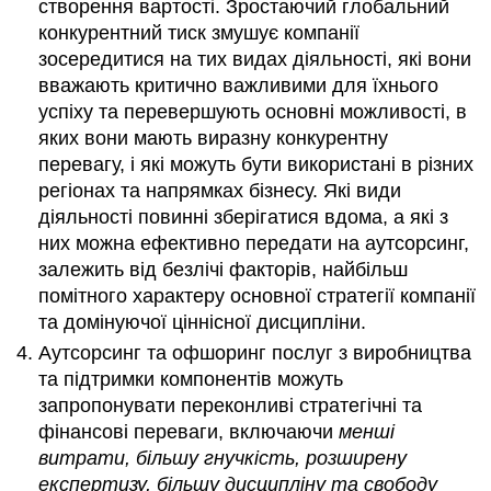
створення вартості. Зростаючий глобальний
конкурентний тиск змушує компанії
зосередитися на тих видах діяльності, які вони
вважають критично важливими для їхнього
успіху та перевершують основні можливості, в
яких вони мають виразну конкурентну
перевагу, і які можуть бути використані в різних
регіонах та напрямках бізнесу. Які види
діяльності повинні зберігатися вдома, а які з
них можна ефективно передати на аутсорсинг,
залежить від безлічі факторів, найбільш
помітного характеру основної стратегії компанії
та домінуючої ціннісної дисципліни.
Аутсорсинг та офшоринг послуг з виробництва
та підтримки компонентів можуть
запропонувати переконливі стратегічні та
фінансові переваги, включаючи
менші
витрати, більшу гнучкість, розширену
експертизу, більшу дисципліну
та свободу