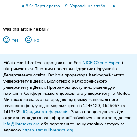
8.6: Партнерство
9: Управління глобальним ланцюгом поставок
Was this article helpful?
Yes
No
Бібліотеки LibreTexts працюють на базі
NICE CXone Expert
і
підтримуються Пілотним проектом відкритих підручників
Департаменту освіти, Офісом проректора Каліфорнійського
університету в Девісі, Бібліотекою Каліфорнійського
університету в Девісі, Програмою доступних рішень для
навчання Каліфорнійського державного університету та Merlot.
Ми також визнаємо попередню підтримку Національного
наукового фонду під номерами грантів 1246120, 1525057 та
1413739.
Юридична інформація
. Заява про доступність Для
отримання додаткової інформації зв’яжіться з нами за адресою
info@libretexts.org
або перегляньте нашу сторінку статусу за
адресою
https://status.libretexts.org
.