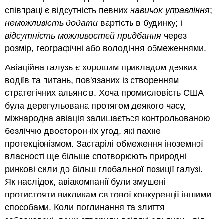
співпраці є відсутність певних
навичок управління
;
неможливість додати
вартість в будинку; і
відсутність можливостей придбання
через
розмір, географічні або володіння обмеженнями.
Авіаційна галузь є хорошим прикладом деяких
водіїв та питань, пов'язаних із створенням
стратегічних альянсів. Хоча промисловість США
була дерегульована протягом деякого часу,
міжнародна авіація залишається контрольованою
безліччю двосторонніх угод, які пахне
протекціонізмом. Застарілі обмеження іноземної
власності ще більше спотворюють природні
ринкові сили до більш глобальної позиції галузі.
Як наслідок, авіакомпанії були змушені
протистояти викликам світової конкуренції іншими
способами. Коли поглинання та злиття