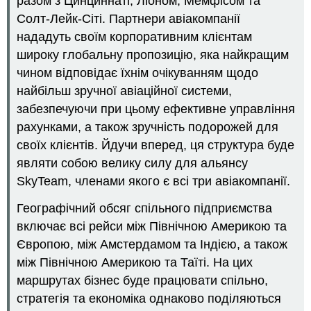
разом з Цинциннаті, Ліоном, Мемфісом та
Солт-Лейк-Сіті. Партнери авіакомпанії
нададуть своїм корпоративним клієнтам
широку глобальну пропозицію, яка найкращим
чином відповідає їхнім очікуванням щодо
найбільш зручної авіаційної системи,
забезпечуючи при цьому ефективне управління
рахунками, а також зручність подорожей для
своїх клієнтів. Йдучи вперед, ця структура буде
являти собою велику силу для альянсу
SkyTeam, членами якого є всі три авіакомпанії.
Географічний обсяг спільного підприємства
включає всі рейси між Північною Америкою та
Європою, між Амстердамом та Індією, а також
між Північною Америкою та Таїті. На цих
маршрутах бізнес буде працювати спільно,
стратегія та економіка однаково поділяються