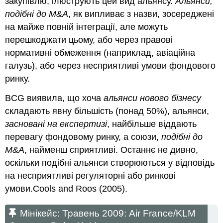
закупівлю, ілюструють цей вид альянсу.
Альянси,
подібні до M&A
, як випливає з назви, зосереджені
на майже повній інтеграції, але можуть
перешкоджати цьому, або через правові
нормативні обмеження (наприклад, авіаційна
галузь), або через несприятливі умови фондового
ринку.
BCG виявила, що хоча
альянси нового бізнесу
складають явну більшість (понад 50%), альянси,
засновані на експертизі
, найбільше віддають
перевагу фондовому ринку, а союзи,
подібні до
M&A
, найменш сприятливі. Останнє не дивно,
оскільки подібні альянси створюються у відповідь
на несприятливі регуляторні або ринкові
умови.Cools and Roos (2005).
Мінікейс: Травень 2009: Air France/KLM