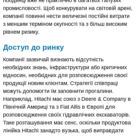
поодинці вже не практично в багатьох галузях
промисловості. Щоб конкурувати на світовій арені,
компанії повинні нести величезні постійні витрати
з меншим терміном окупності та з більш високим
рівнем ризику.
Доступ до ринку
Компанії зазвичай визнають відсутність
необхідних знань, інфраструктури або критичних
відносин, необхідних для розповсюдження своєї
продукції новим клієнтам. Стратегії співпраці
можуть допомогти їм заповнити прогалини.
Наприклад, Hitachi має союз з Deere & Company в
Північній Америці та з Fiat Allis в Європі для
розповсюдження своїх гідравлічних екскаваторів.
Таке розташування має сенс, оскільки продуктова
лінійка Hitachi занадто вузька, щоб виправдати