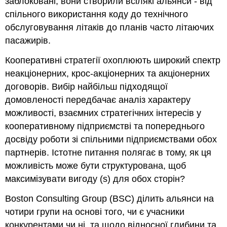
заблоковані, вони створили всілякі альянси - від
спільного використання коду до технічного
обслуговування літаків до планів часто літаючих
пасажирів.
Кооперативні стратегії охоплюють широкий спектр
неакціонерних, крос-акціонерних та акціонерних
договорів. Вибір найбільш підходящої
домовленості передбачає аналіз характеру
можливості, взаємних стратегічних інтересів у
кооперативному підприємстві та попереднього
досвіду роботи зі спільними підприємствами обох
партнерів. Істотне питання полягає в тому, як ця
можливість може бути структурована, щоб
максимізувати вигоду (s) для обох сторін?
Boston Consulting Group (BSC) ділить альянси на
чотири групи на основі того, чи є учасники
конкурентами чи ні, та щодо відносної глибини та