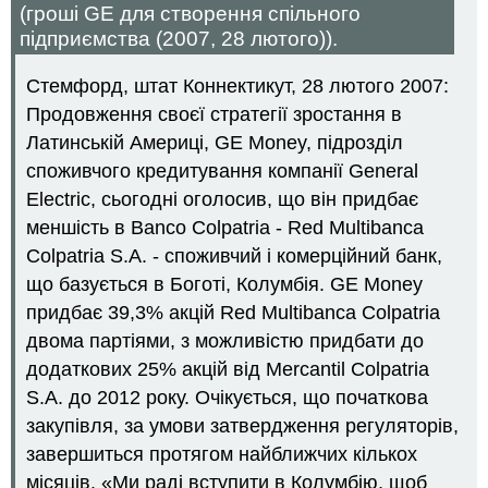
(гроші GE для створення спільного
підприємства (2007, 28 лютого)).
Стемфорд, штат Коннектикут, 28 лютого 2007:
Продовження своєї стратегії зростання в
Латинській Америці, GE Money, підрозділ
споживчого кредитування компанії General
Electric, сьогодні оголосив, що він придбає
меншість в Banco Colpatria - Red Multibanca
Colpatria S.A. - споживчий і комерційний банк,
що базується в Боготі, Колумбія. GE Money
придбає 39,3% акцій Red Multibanca Colpatria
двома партіями, з можливістю придбати до
додаткових 25% акцій від Mercantil Colpatria
S.A. до 2012 року. Очікується, що початкова
закупівля, за умови затвердження регуляторів,
завершиться протягом найближчих кількох
місяців. «Ми раді вступити в Колумбію, щоб