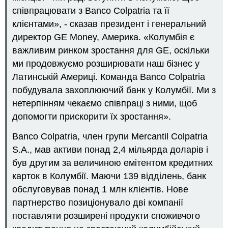
співпрацювати з Banco Colpatria та її
клієнтами», - сказав президент і генеральний
директор GE Money, Америка. «Колумбія є
важливим ринком зростання для GE, оскільки
ми продовжуємо розширювати наш бізнес у
Латинській Америці. Команда Banco Colpatria
побудувала захоплюючий банк у Колумбії. Ми з
нетерпінням чекаємо співпраці з ними, щоб
допомогти прискорити їх зростання».
Banco Colpatria, член групи Mercantil Colpatria
S.A., мав активи понад 2,4 мільярда доларів і
був другим за величиною емітентом кредитних
карток в Колумбії. Маючи 139 відділень, банк
обслуговував понад 1 млн клієнтів. Нове
партнерство позиціонувало дві компанії
поставляти розширені продукти споживчого