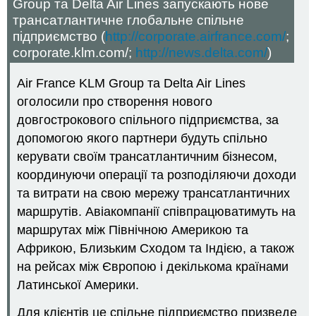
Group та Delta Air Lines запускають нове
трансатлантичне глобальне спільне
підприємство (
http://corporate.airfrance.com/
;
corporate.klm.com/;
http://news.delta.com/
)
Air France KLM Group та Delta Air Lines
оголосили про створення нового
довгострокового спільного підприємства, за
допомогою якого партнери будуть спільно
керувати своїм трансатлантичним бізнесом,
координуючи операції та розподіляючи доходи
та витрати на свою мережу трансатлантичних
маршрутів. Авіакомпанії співпрацюватимуть на
маршрутах між Північною Америкою та
Африкою, Близьким Сходом та Індією, а також
на рейсах між Європою і декількома країнами
Латинської Америки.
Для клієнтів це спільне підприємство призведе