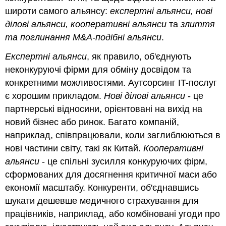
широти самого альянсу:
експертні альянси, нові
ділові альянси, кооперативні альянси
та
злиття
та поглинання M&A-подібні альянси
.
Експертні альянси
, як правило, об'єднують
неконкуруючі фірми для обміну досвідом та
конкретними можливостями. Аутсорсинг IT-послуг
є хорошим прикладом.
Нові ділові альянси
- це
партнерські відносини, орієнтовані на вихід на
новий бізнес або ринок. Багато компаній,
наприклад, співпрацювали, коли заглиблюються в
нові частини світу, такі як Китай.
Кооперативні
альянси
- це спільні зусилля конкуруючих фірм,
сформованих для досягнення критичної маси або
економії масштабу. Конкуренти, об'єднавшись
шукати дешевше медичного страхування для
працівників, наприклад, або комбіновані угоди про