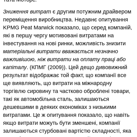
Зниження витрат
є другим потужним драйвером
переміщення виробництва. Недавнє опитування
KPMG Peat Marwick показало, що серед компаній,
які в першу чергу мотивовані витратами на
інвестування на нові ринки, можливість знизити
матеріальні витрати вважається незначно
важливішою, ніж витрати на оплату праці або
капіталу
. (КПМГ (2009)). Цей дещо дивовижний
результат відображає той факт, що компанії все
ще виявляють, що витрати на міжнародну
торгівлю сировину та частково оброблені товари,
такі як автомобільна сталь, залишаються
дешевшими в деяких економіках з низькими
витратами. Це ж опитування показало, що навіть
якщо витрати можуть бути зменшені, компанії
залишаються стурбовані вартістю складності, яка