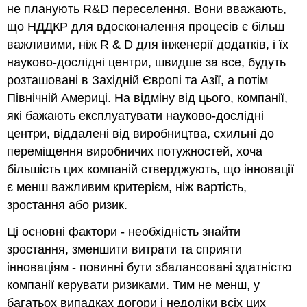
не планують R&D переселення. Вони вважають,
що НДДКР для вдосконалення процесів є більш
важливими, ніж R & D для інженерії додатків, і їх
науково-дослідні центри, швидше за все, будуть
розташовані в Західній Європі та Азії, а потім
Північній Америці. На відміну від цього, компанії,
які бажають експлуатувати науково-дослідні
центри, віддалені від виробництва, схильні до
переміщення виробничих потужностей, хоча
більшість цих компаній стверджують, що інновації
є менш важливим критерієм, ніж вартість,
зростання або ризик.
Ці основні фактори - необхідність знайти
зростання, зменшити витрати та сприяти
інноваціям - повинні бути збалансовані здатністю
компанії керувати ризиками. Тим не менш, у
багатьох випадках догори і недоліки всіх цих