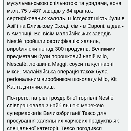
мусульманською спільнотою та урядами, вона
мала 75 з 487 заводів у 84 країнах,
сертифікованих халяль. Шістдесят шість були в
Азії і на Близькому Сході, сім - в Європі, а два -
в Америці. Всі вісім малайзійських заводів
Nestlé пройшли сертифікацію халяль,
виробляючи понад 300 продуктів. Великими
предметами були порошковий напій Milo,
Nescafé, локшина Maggi, соуси та кулінарні
мікси. Малайзійська операція також була
регіональним виробником шоколаду Milo, Kit
Kat та дитячих каш.
По-третє, на рівні роздрібної торгівлі Nestlé
співпрацювала з найбільшою мережею
супермаркетів Великобританії Tesco для
просування халяльних харчових продуктів як
спеціальної категорії. Tesco погодився