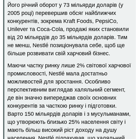
Його річний оборот у 73 мільярди доларів (у
2005 році) перевершив обсяг найближчих
конкурентів, зокрема Kraft Foods, PepsiCo,
Unilever та Coca-Cola, продажі яких становили
від 20 мільярдів до 35 мільярдів доларів. Тим
не менш, Nestlé позиціонувала себе, щоб ще
більше розвивати свій харчовий бізнес.
Маючи частку ринку лише 2% світової харчової
промисловості, Nestlé мала достатньо
можливостей для зростання. Особливо
перспективним виглядав халяльний сегмент,
де він значно випереджав своїх основних
конкурентів за часткою ринку і підготовки.
Варто 150 мільярдів доларів і з мусульманами,
що утворюють близько 25% населення світу і
мають більш високий ріст доходу на душу
населення, Nestlé підрахував, що халяльний