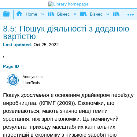
Expand/collapse global hierarchy
Home
Бізнес
Бізнес
Розшир
8.5: Пошук діяльності з доданою
вартістю
Last updated
Oct 25, 2022
Page ID
Anonymous
LibreTexts
Пошук
зростання
є основним драйвером переїзду
виробництва. (КПМГ (2009)). Економіки, що
розвиваються, мають значно вищі темпи
зростання, ніж зрілі економіки. Це неминучий
результат приходу масштабних капітальних
інвестицій в економіку з низькою заробітною