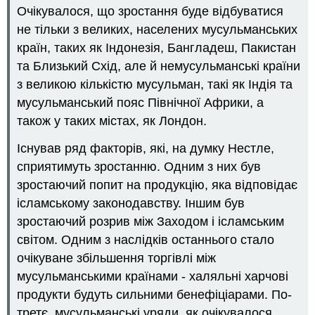
Очікувалося, що зростання буде відбуватися
не тільки з великих, населених мусульманських
країн, таких як Індонезія, Бангладеш, Пакистан
та Близький Схід, але й немусульманські країни
з великою кількістю мусульман, такі як Індія та
мусульманський пояс Північної Африки, а
також у таких містах, як Лондон.
Існував ряд факторів, які, на думку Нестле,
сприятимуть зростанню. Одним з них був
зростаючий попит на продукцію, яка відповідає
ісламському законодавству. Іншим був
зростаючий розрив між Заходом і ісламським
світом. Одним з наслідків останнього стало
очікуване збільшення торгівлі між
мусульманськими країнами - халяльні харчові
продукти будуть сильними бенефіціарами. По-
третє, мусульманські уряди, як очікувалося,