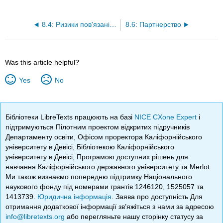
8.4: Ризики пов'язані з аутсорсин
8.6: Партнерство
Was this article helpful?
Yes
No
Бібліотеки LibreTexts працюють на базі
NICE CXone Expert
і
підтримуються Пілотним проектом відкритих підручників
Департаменту освіти, Офісом проректора Каліфорнійського
університету в Девісі, Бібліотекою Каліфорнійського
університету в Девісі, Програмою доступних рішень для
навчання Каліфорнійського державного університету та Merlot.
Ми також визнаємо попередню підтримку Національного
наукового фонду під номерами грантів 1246120, 1525057 та
1413739.
Юридична інформація
. Заява про доступність Для
отримання додаткової інформації зв’яжіться з нами за адресою
info@libretexts.org
або перегляньте нашу сторінку статусу за