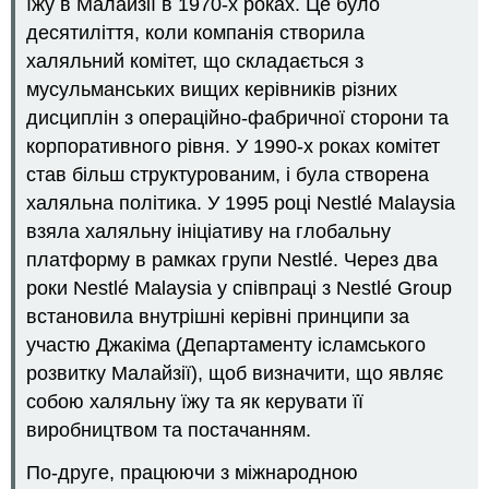
їжу в Малайзії в 1970-х роках. Це було
десятиліття, коли компанія створила
халяльний комітет, що складається з
мусульманських вищих керівників різних
дисциплін з операційно-фабричної сторони та
корпоративного рівня. У 1990-х роках комітет
став більш структурованим, і була створена
халяльна політика. У 1995 році Nestlé Malaysia
взяла халяльну ініціативу на глобальну
платформу в рамках групи Nestlé. Через два
роки Nestlé Malaysia у співпраці з Nestlé Group
встановила внутрішні керівні принципи за
участю Джакіма (Департаменту ісламського
розвитку Малайзії), щоб визначити, що являє
собою халяльну їжу та як керувати її
виробництвом та постачанням.
По-друге, працюючи з міжнародною