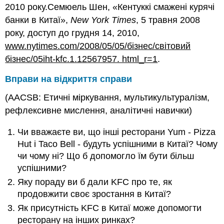
2010 року.Семюель Шен, «Кентуккі смажені курячі
банки в Китаї»,
New York Times
, 5 травня 2008
року, доступ до грудня 14, 2010,
www.nytimes.com/2008/05/05/бізнес/світовий
бізнес/05iht-kfc.1.12567957. html_r=1
.
Вправи на відкриття справи
(AACSB: Етичні міркування, мультикультуралізм,
рефлексивне мислення, аналітичні навички)
Чи вважаєте ви, що інші ресторани Yum - Pizza
Hut і Taco Bell - будуть успішними в Китаї? Чому
чи чому ні? Що б допомогло їм бути більш
успішними?
Яку пораду ви б дали KFC про те, як
продовжити своє зростання в Китаї?
Як присутність KFC в Китаї може допомогти
ресторану на інших ринках?