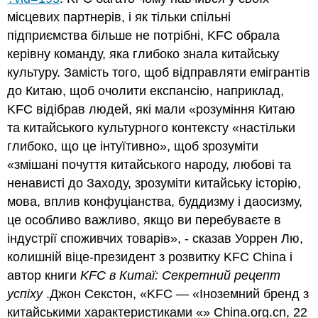
місцевих партнерів, і як тільки спільні
підприємства більше не потрібні, KFC обрала
керівну команду, яка глибоко знала китайську
культуру. Замість того, щоб відправляти емігрантів
до Китаю, щоб очолити експансію, наприклад,
KFC відібрав людей, які мали «розуміння Китаю
та китайського культурного контексту «настільки
глибоко, що це інтуїтивно», щоб зрозуміти
«змішані почуття китайського народу, любові та
ненависті до Заходу, зрозуміти китайську історію,
мова, вплив конфуціанства, буддизму і даосизму,
це особливо важливо, якщо ви перебуваєте в
індустрії споживчих товарів», - сказав Уоррен Лю,
колишній віце-президент з розвитку KFC China і
автор книги
KFC в Китаї: Секретний рецепт
успіху
.Джон Секстон, «KFC — «Іноземний бренд з
китайськими характеристиками «» China.org.cn, 22