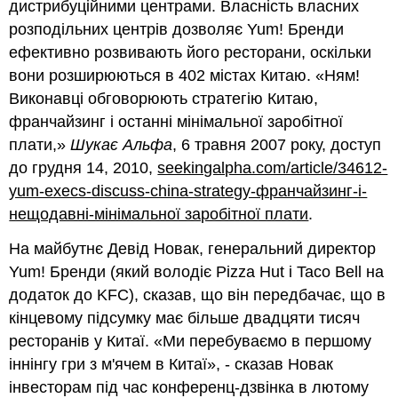
дистрибуційними центрами. Власність власних
розподільних центрів дозволяє Yum! Бренди
ефективно розвивають його ресторани, оскільки
вони розширюються в 402 містах Китаю. «Ням!
Виконавці обговорюють стратегію Китаю,
франчайзинг і останні мінімальної заробітної
плати,»
Шукає Альфа
, 6 травня 2007 року, доступ
до грудня 14, 2010,
seekingalpha.com/article/34612-
yum-execs-discuss-china-strategy-франчайзинг-і-
нещодавні-мінімальної заробітної плати
.
На майбутнє Девід Новак, генеральний директор
Yum! Бренди (який володіє Pizza Hut і Taco Bell на
додаток до KFC), сказав, що він передбачає, що в
кінцевому підсумку має більше двадцяти тисяч
ресторанів у Китаї. «Ми перебуваємо в першому
іннінгу гри з м'ячем в Китаї», - сказав Новак
інвесторам під час конференц-дзвінка в лютому