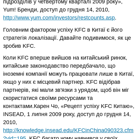
підрозділів у четвертому кварталі 2009 року»,
Yum! Бренди, доступ до грудня 14, 2010,
http://www.yum.com/investors/restcounts.asp
.
Головним фактором успіху KFC в Китаї є його
стратегія локалізації. Давайте подивимося, як це
зробив KFC.
Коли KFC вперше вийшов на китайський ринок,
китайське законодавство передбачало, що
іноземні компанії можуть працювати лише в Китаї,
якщо у них є місцевий партнер. KFC відібрав
партнерів, які мали зв'язки з урядом, щоб він міг
скористатися своїми ресурсами та
контактами.Карен Чо, «Рецепт успіху KFC Китаю»,
INSEAD, 1 липня 2009 року, доступ до грудня 14,
2010,
http://knowledge.insead.edu/KFCinChina090323.cfm
?vid=195
. KFC багато чому навчився у своїх