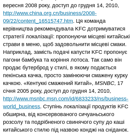
вересня 2008 року, доступ до грудня 14, 2010,
http://www.china.org.cn/business/2008-
09/22/content_16515747.htm
. Ця команда
керівництва рекомендувала KFC дотримуватися
стратегії локалізації: пропонуючи місцеві китайські
страви в меню, щоб задовольнити місцеві смаки.
Наприклад, замість подачі капусти KFC пропонує
пагони бамбука та коріння лотоса. Так само він
продає бутерброд у стилі, в якому подається
пекінська качка, просто замінюючи смажену курку
качкою. «Кентуккі смажений Китай»,
MSNBC
, 17
січня 2005 року, доступ до грудня 14, 2010,
http://www.msnbc.msn.com/id/6833233/ns/business-
world_business
. Ступінь локалізації продуктів KFC
обширна, від консервованого сичуаньського
розсолу та подрібненого свинячого супу до каші
китайського стилю під назвою конджі на сніданок.