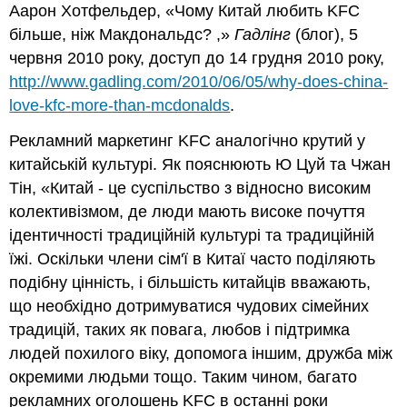
Аарон Хотфельдер, «Чому Китай любить KFC
більше, ніж Макдональдс? ,»
Гадлінг
(блог), 5
червня 2010 року, доступ до 14 грудня 2010 року,
http://www.gadling.com/2010/06/05/why-does-china-
love-kfc-more-than-mcdonalds
.
Рекламний маркетинг KFC аналогічно крутий у
китайській культурі. Як пояснюють Ю Цуй та Чжан
Тін, «Китай - це суспільство з відносно високим
колективізмом, де люди мають високе почуття
ідентичності традиційній культурі та традиційній
їжі. Оскільки члени сім'ї в Китаї часто поділяють
подібну цінність, і більшість китайців вважають,
що необхідно дотримуватися чудових сімейних
традицій, таких як повага, любов і підтримка
людей похилого віку, допомога іншим, дружба між
окремими людьми тощо. Таким чином, багато
рекламних оголошень KFC в останні роки