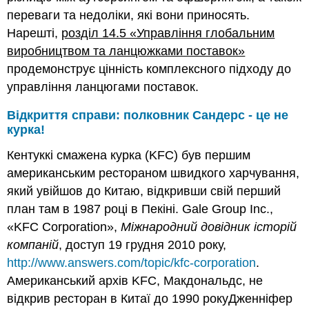
переваги та недоліки, які вони приносять.
Нарешті,
розділ 14.5 «Управління глобальним
виробництвом та ланцюжками поставок»
продемонструє цінність комплексного підходу до
управління ланцюгами поставок.
Відкриття справи: полковник Сандерс - це не
курка!
Кентуккі смажена курка (KFC) був першим
американським рестораном швидкого харчування,
який увійшов до Китаю, відкривши свій перший
план там в 1987 році в Пекіні. Gale Group Inc.,
«KFC Corporation»,
Міжнародний довідник історій
компаній
, доступ 19 грудня 2010 року,
http://www.answers.com/topic/kfc-corporation
.
Американський архів KFC, Макдональдс, не
відкрив ресторан в Китаї до 1990 рокуДженніфер