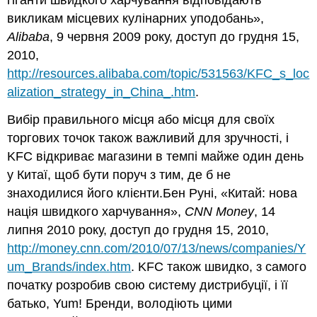
викликам місцевих кулінарних уподобань»,
Alibaba
, 9 червня 2009 року, доступ до грудня 15,
2010,
http://resources.alibaba.com/topic/531563/KFC_s_loc
alization_strategy_in_China_.htm
.
Вибір правильного місця або місця для своїх
торгових точок також важливий для зручності, і
KFC відкриває магазини в темпі майже один день
у Китаї, щоб бути поруч з тим, де б не
знаходилися його клієнти.Бен Руні, «Китай: нова
нація швидкого харчування»,
CNN Money
, 14
липня 2010 року, доступ до грудня 15, 2010,
http://money.cnn.com/2010/07/13/news/companies/Y
um_Brands/index.htm
. KFC також швидко, з самого
початку розробив свою систему дистрибуції, і її
батько, Yum! Бренди, володіють цими