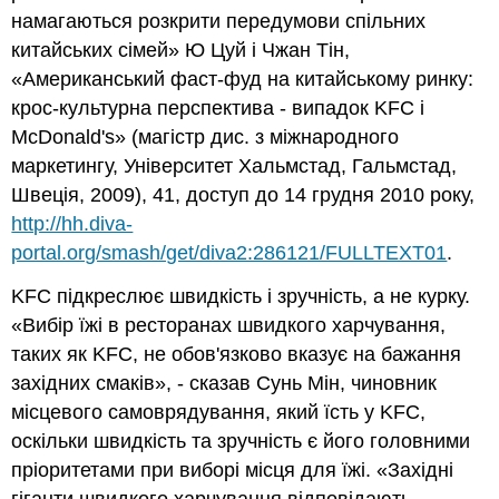
намагаються розкрити передумови спільних
китайських сімей» Ю Цуй і Чжан Тін,
«Американський фаст-фуд на китайському ринку:
крос-культурна перспектива - випадок KFC і
McDonald's» (магістр дис. з міжнародного
маркетингу, Університет Хальмстад, Гальмстад,
Швеція, 2009), 41, доступ до 14 грудня 2010 року,
http://hh.diva-
portal.org/smash/get/diva2:286121/FULLTEXT01
.
KFC підкреслює швидкість і зручність, а не курку.
«Вибір їжі в ресторанах швидкого харчування,
таких як KFC, не обов'язково вказує на бажання
західних смаків», - сказав Сунь Мін, чиновник
місцевого самоврядування, який їсть у KFC,
оскільки швидкість та зручність є його головними
пріоритетами при виборі місця для їжі. «Західні
гіганти швидкого харчування відповідають