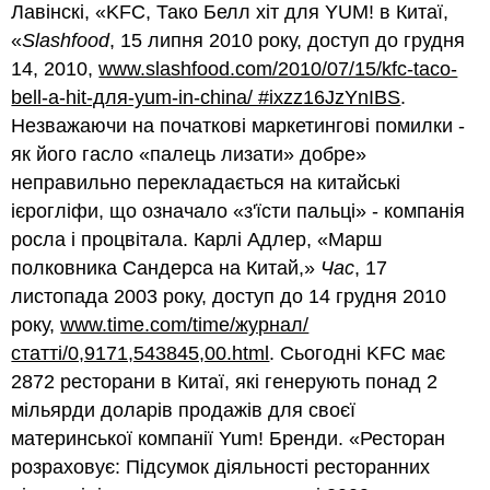
Лавінскі, «KFC, Тако Белл хіт для YUM! в Китаї,
«
Slashfood
, 15 липня 2010 року, доступ до грудня
14, 2010,
www.slashfood.com/2010/07/15/kfc-taco-
bell-a-hit-для-yum-in-china/ #ixzz16JzYnIBS
.
Незважаючи на початкові маркетингові помилки -
як його гасло «палець лизати» добре»
неправильно перекладається на китайські
ієрогліфи, що означало «з'їсти пальці» - компанія
росла і процвітала. Карлі Адлер, «Марш
полковника Сандерса на Китай,»
Час
, 17
листопада 2003 року, доступ до 14 грудня 2010
року,
www.time.com/time/журнал/
статті/0,9171,543845,00.html
. Сьогодні KFC має
2872 ресторани в Китаї, які генерують понад 2
мільярди доларів продажів для своєї
материнської компанії Yum! Бренди. «Ресторан
розраховує: Підсумок діяльності ресторанних