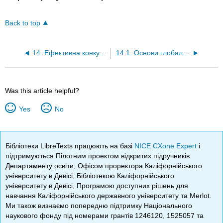
Back to top
14: Ефективна конкуренція за допомогою глобального маркетингу, дистрибуції та управління ланцюгами поставок
14.1: Основи глобального маркетингу
Was this article helpful?
Yes
No
Бібліотеки LibreTexts працюють на базі
NICE CXone Expert
і
підтримуються Пілотним проектом відкритих підручників
Департаменту освіти, Офісом проректора Каліфорнійського
університету в Девісі, Бібліотекою Каліфорнійського
університету в Девісі, Програмою доступних рішень для
навчання Каліфорнійського державного університету та Merlot.
Ми також визнаємо попередню підтримку Національного
наукового фонду під номерами грантів 1246120, 1525057 та