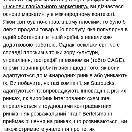
«Основи глобального маркетингу»
ви дізнаєтеся
основи маркетингу в міжнародному контексті.
Якби світ був по-справжньому плоским, то було б
легко продати товар або послугу, яка популярна в
одній обстановці в іншій країні, з невеликою
додатковою роботою. Однак, оскільки світ
не
є
справді плоским з точки зору культури,
управління, географії та економіки (тобто CAGE),
фірми повинні робити вибір щодо того, як вони
адаптуються до міжнародних ринків або уникають
їх. Ви побачите, як такі компанії, як Starbucks,
адаптуються та впроваджують інновації на різних
ринках, як виробник інтегрованих схем Intel
справляється з труднощами контрафактних
ринків, і як розважальний гігант Bertelsmann
приймає рішення на ринках, що розвиваються. Ви
також отримаєте уявлення про те, як