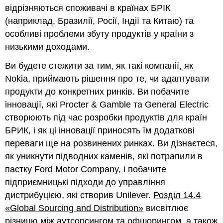
відрізняються споживачі в країнах БРІК
(наприклад, Бразилії, Росії, Індії та Китаю) та
особливі проблеми збуту продуктів у країни з
низькими доходами.
Ви будете стежити за тим, як такі компанії, як
Nokia, приймають рішення про те, чи адаптувати
продукти до конкретних ринків. Ви побачите
інновації, які Procter & Gamble та General Electric
створюють під час розробки продуктів для країн
БРИК, і як ці інновації приносять їм додаткові
переваги ще на розвинених ринках. Ви дізнаєтеся,
як уникнути підводних каменів, які потрапили в
пастку Ford Motor Company, і побачите
підприємницькі підходи до управління
дистрибуцією, які створив Unilever.
Розділ 14.4
«Global Sourcing and Distribution»
висвітлює
різницю між аутсорсингом та офшорингом, а також