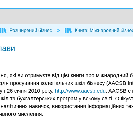
Розширений бізнес
Книга: Міжнародний бізне
глави
ня, які ви отримуєте від цієї книги про міжнародний 
я просування колегіальних шкіл бізнесу (AACSB Inte
уп 26 січня 2010 року,
http://www.aacsb.edu
. AACSB є
кіл та бухгалтерських програм у всьому світі. Очікує
 аналітичних навичок, використання інформаційних те
сивного мислення.