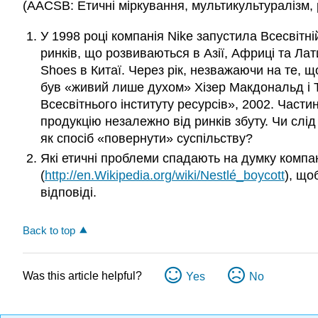
(AACSB: Етичні міркування, мультикультуралізм,
У 1998 році компанія Nike запустила Всесвітн
ринків, що розвиваються в Азії, Африці та Ла
Shoes в Китаї. Через рік, незважаючи на те, 
був «живий лише духом» Хізер Макдональд і Т
Всесвітнього інституту ресурсів», 2002. Част
продукцію незалежно від ринків збуту. Чи слі
як спосіб «повернути» суспільству?
Які етичні проблеми спадають на думку компан
(
http://en.Wikipedia.org/wiki/Nestlé_boycott
), що
відповіді.
Back to top
Was this article helpful?
Yes
No