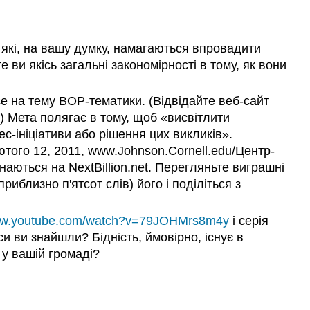
), які, на вашу думку, намагаються впровадити
ви якісь загальні закономірності в тому, як вони
е на тему BOP-тематики. (Відвідайте веб-сайт
.) Мета полягає в тому, щоб «висвітлити
с-ініціативи або рішення цих викликів».
того 12, 2011,
www.Johnson.Cornell.edu/Центр-
наються на NextBillion.net. Перегляньте виграшні
иблизно п'ятсот слів) його і поділіться з
www.youtube.com/watch?v=79JOHMrs8m4y
і серія
рси ви знайшли? Бідність, ймовірно, існує в
 у вашій громаді?