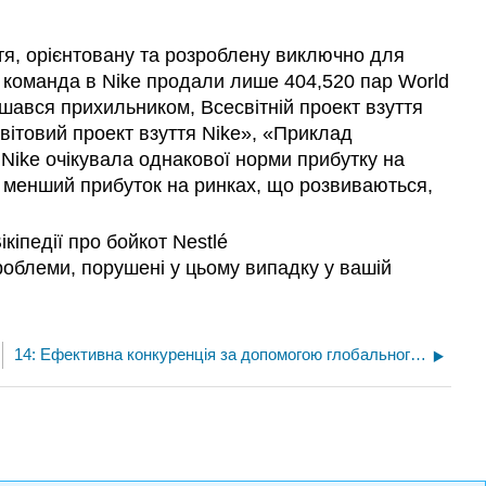
ття, орієнтовану та розроблену виключно для
го команда в Nike продали лише 404,520 пар World
ишався прихильником, Всесвітній проект взуття
ітовий проект взуття Nike», «Приклад
 Nike очікувала однакової норми прибутку на
ти менший прибуток на ринках, що розвиваються,
іпедії про бойкот Nestlé
проблеми, порушені у цьому випадку у вашій
14: Ефективна конкуренція за допомогою глобального маркетингу, дистрибуції та управління ланцюгами поставок