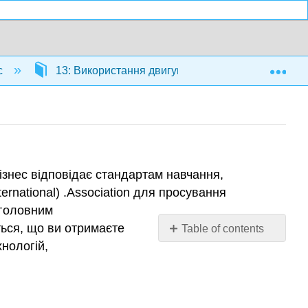
Exp
с
13: Використання двигуна глобальних інновацій
бізнес відповідає стандартам навчання,
rnational) .Association для просування
 головним
ться, що ви отримаєте
Table of contents
хнологій,
ЕКСПЕРИМЕНТАЛЬНІ
ВПРАВИ
етичні
дилеми