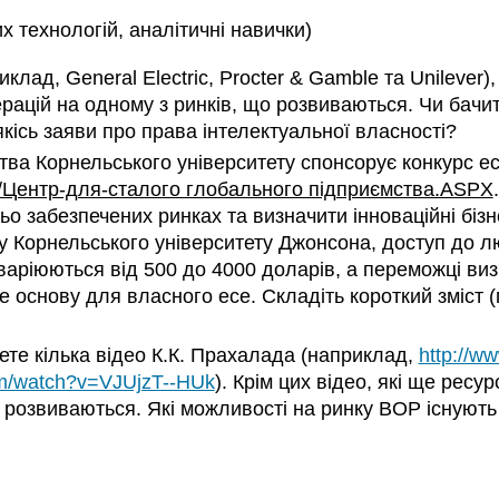
 технологій, аналітичні навички)
клад, General Electric, Procter & Gamble та Unilever
ацій на одному з ринків, що розвиваються. Чи бачите 
кісь заяви про права інтелектуальної власності?
ва Корнельського університету спонсорує конкурс ес
u/Центр-для-сталого глобального підприємства.ASPX
 забезпечених ринках та визначити інноваційні бізне
Корнельського університету Джонсона, доступ до лю
варіюються від 500 до 4000 доларів, а переможці виз
 основу для власного есе. Складіть короткий зміст (пр
ете кілька відео К.К. Прахалада (наприклад,
http://
om/watch?v=VJUjzT--HUk
). Крім цих відео, які ще ресу
що розвиваються. Які можливості на ринку BOP існують