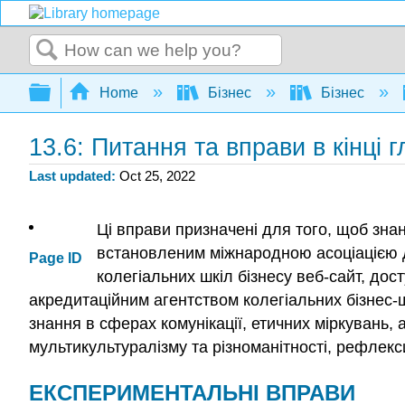
Search
Expand/collapse global hierarchy
Home
Бізнес
Бізнес
13.6: Питання та вправи в кінці 
Last updated
Oct 25, 2022
Ці вправи призначені для того, щоб знан
встановленим міжнародною асоціацією дл
Page ID
колегіальних шкіл бізнесу веб-сайт, дост
акредитаційним агентством колегіальних бізнес-ш
знання в сферах комунікації, етичних міркувань,
мультикультуралізму та різноманітності, рефлек
ЕКСПЕРИМЕНТАЛЬНІ ВПРАВИ