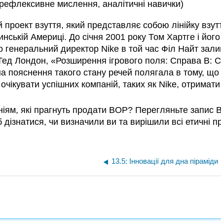
 рефлексивне мислення, аналітичні навички)
ій проект взуття, який представляє собою лінійку взу
тинській Америці. До січня 2001 року Том Хартге і йо
що генеральний директор Nike в той час Філ Найт зал
ед Лондон, «Розширення ігрового поля: Справа B: Св
ина пояснення такого стану речей полягала в тому, що
д очікувати успішних компаній, таких як Nike, отрима
іям, які прагнуть продати BOP? Перегляньте запис Вік
б дізнатися, чи визначили ви та вирішили всі етичні 
13.5: Інновації для дна піраміди