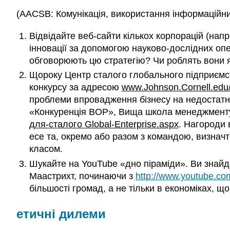
(AACSB: Комунікація, використання інформаційних
Відвідайте веб-сайти кількох корпорацій (напри
інновації за допомогою науково-дослідних опер
обговорюють цю стратегію? Чи роблять вони я
Щороку Центр сталого глобального підприємст
конкурсу за адресою
www.Johnson.Cornell.ed
проблеми впровадження бізнесу на недостатньо
«Конкуренція BOP», Вища школа менеджменту 
для-сталого Global-Enterprise.aspx
. Нагороди 
есе та, окремо або разом з командою, визначте
класом.
Шукайте на YouTube «дно піраміди». Ви знайд
Маастрихт, починаючи з
http://www.youtube.c
більшості громад, а не тільки в економіках, 
етичні дилеми