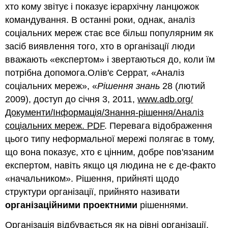
хто кому звітує і показує ієрархічну ланцюжок
командування. В останні роки, однак, аналіз
соціальних мереж стає все більш популярним як
засіб виявлення того, хто в організації люди
вважають «експертом» і звертаються до, коли їм
потрібна допомога.Олів'є Серрат, «Аналіз
соціальних мереж», «
Рішення знань
28 (лютий
2009), доступ до січня 3, 2011,
www.adb.org/
Документи/Інформація/Знання-рішення/Аналіз
соціальних мереж. PDF
. Перевага відображення
цього типу неформальної мережі полягає в тому,
що вона показує, хто є цінним, добре пов'язаним
експертом, навіть якщо ця людина не є де-факто
«начальником». Рішення, прийняті щодо
структури організації, прийнято називати
організаційними проектними
рішеннями.
Організація відбувається як на рівні організації,