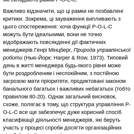
Важливо відзначити, що ці рамки не позбавлені
критики. Зокрема, ці зауваження випливають з
цього спостереження: хоча функції P-O-L-C
можуть бути ідеальними, вони не точно
відображають повсякденні дії фактичних
менеджерів.Генрі Мінцберг,
Природа управлінської
роботи
(Нью-Йорк: Harper & Row, 1973). Типовий
день в житті менеджера будь-якого рівня може
бути роздробленим і неспокійним, з постійною
загрозою мати пріоритети, продиктовані законом
банального багатьох і важливих небагатьох (тобто
правилом 80-20). Однак загальний висновок,
схоже, полягає в тому, що структура управління P-
O-L-C все ще забезпечує дуже корисний спосіб
класифікації діяльності менеджерів, які беруть
участь у процесі спроби досягти організаційних