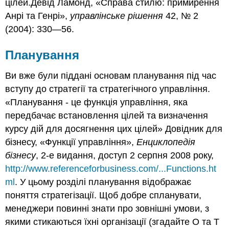
цілей.Девід Ламонд, «Справа стилю: примирення
Анрі та Генрі»,
управлінське рішення
42, № 2
(2004): 330—56.
Планування
Ви вже були піддані основам планування під час
вступу до стратегії та стратегічного управління.
«Планування - це функція управління, яка
передбачає встановлення цілей та визначення
курсу дій для досягнення цих цілей» Довідник для
бізнесу, «Функції управління»,
Енциклопедія
бізнесу
, 2-е видання, доступ 2 серпня 2008 року,
http://www.referenceforbusiness.com/...Functions.ht
ml
. У цьому розділі планування відображає
поняття стратегізації. Щоб добре спланувати,
менеджери повинні знати про зовнішні умови, з
якими стикаються їхні організації (згадайте O та T