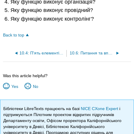
Яку функцію виконує організація?
Яку функцію виконує провідний?
Яку функцію виконує контролінг?
Back to top
10.4: П'ять елементів стратегії
10.6: Питання та вправи в кінці глави
Was this article helpful?
Yes
No
Бібліотеки LibreTexts працюють на базі
NICE CXone Expert
і
підтримуються Пілотним проектом відкритих підручників
Департаменту освіти, Офісом проректора Каліфорнійського
університету в Девісі, Бібліотекою Каліфорнійського
університету в Девісі, Програмою доступних рішень для