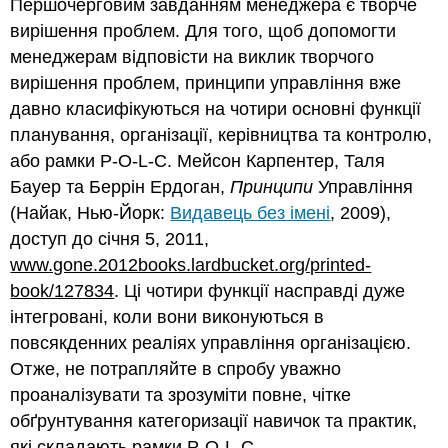
Першочерговим завданням менеджера є творче
вирішення проблем. Для того, щоб допомогти
менеджерам відповісти на виклик творчого
вирішення проблем, принципи управління вже
давно класифікуються на чотири основні функції
планування, організації, керівництва та контролю,
або рамки P-O-L-C. Мейсон Карпентер, Таля
Бауер та Беррін Ердоган,
Принципи
Управління
(Найак, Нью-Йорк:
Видавець без імені
, 2009),
доступ до січня 5, 2011,
www.gone.2012books.lardbucket.org/printed-
book/127834
. Ці чотири функції насправді дуже
інтегровані, коли вони виконуються в
повсякденних реаліях управління організацією.
Отже, не потрапляйте в спробу уважно
проаналізувати та зрозуміти повне, чітке
обґрунтування категоризації навичок та практик,
які складають рамки P-O-L-C.