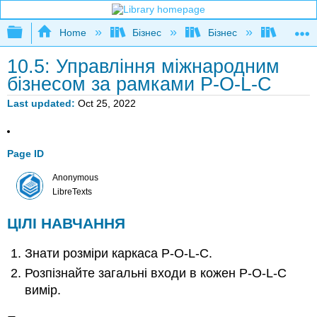
Expand/collapse global hierarchy
Home
Бізнес
Бізнес
Розшир
10.5: Управління міжнародним
бізнесом за рамками P-O-L-C
Last updated
Oct 25, 2022
Page ID
Anonymous
LibreTexts
ЦІЛІ НАВЧАННЯ
Знати розміри каркаса P-O-L-C.
Розпізнайте загальні входи в кожен P-O-L-C
вимір.