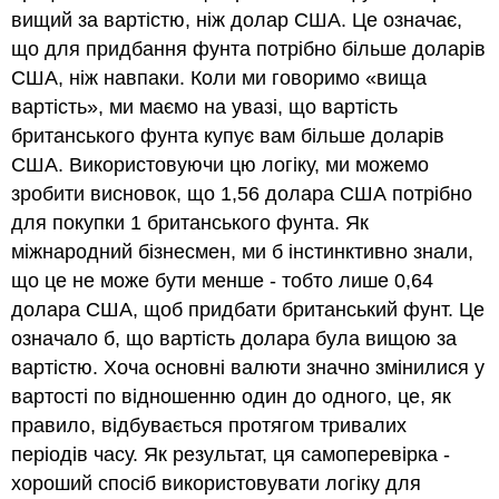
вищий за вартістю, ніж долар США. Це означає,
що для придбання фунта потрібно більше доларів
США, ніж навпаки. Коли ми говоримо «вища
вартість», ми маємо на увазі, що вартість
британського фунта купує вам більше доларів
США. Використовуючи цю логіку, ми можемо
зробити висновок, що 1,56 долара США потрібно
для покупки 1 британського фунта. Як
міжнародний бізнесмен, ми б інстинктивно знали,
що це не може бути менше - тобто лише 0,64
долара США, щоб придбати британський фунт. Це
означало б, що вартість долара була вищою за
вартістю. Хоча основні валюти значно змінилися у
вартості по відношенню один до одного, це, як
правило, відбувається протягом тривалих
періодів часу. Як результат, ця самоперевірка -
хороший спосіб використовувати логіку для