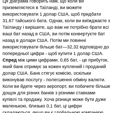
Ця діаграма говорить нам, що коли ви
приземляєтеся в Таїланді, ви можете
використовувати 1 долар США, щоб придбати
31.67 тайського бата. Однак, коли ви виїжджаєте з
Таїланду і вирішите, що вам не потрібно брати всі
ваші бат назад в США, ви потім конвертуєте бат
назад в долари США. Потім ми повинні
використовувати більше бат—32,32 відповідно до
попередньої цифри - щоб купити 1 долар США.
Спред
між цими цифрами, 0,65 бат, - це прибуток,
який банк отримує за кожен куплений і проданий
долар США. Банк стягує комісію, оскільки
виконував послугу - полегшення обміну валюти.
Коли ви йдете через аеропорт, ви побачите більше
дощок для різних банків з різними ставками
купівлі та продажу. Хоча різниця може бути дуже
маленькою, близько 0,1 бат, ці цифри
складаються, якщо ви є глобальною компанією,