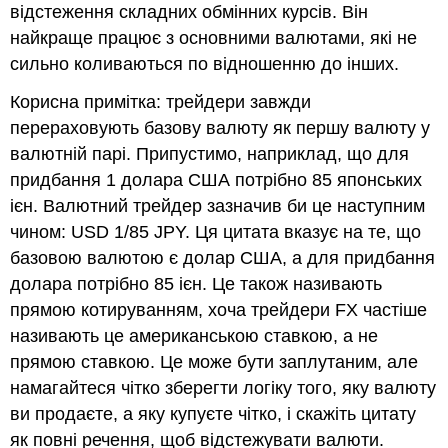
відстеження складних обмінних курсів. Він
найкраще працює з основними валютами, які не
сильно коливаються по відношенню до інших.
Корисна примітка: трейдери завжди
перераховують базову валюту як першу валюту у
валютній парі. Припустимо, наприклад, що для
придбання 1 долара США потрібно 85 японських
ієн. Валютний трейдер зазначив би це наступним
чином: USD 1/85 JPY. Ця цитата вказує на те, що
базовою валютою є долар США, а для придбання
долара потрібно 85 ієн. Це також називають
прямою котируванням, хоча трейдери FX частіше
називають це американською ставкою, а не
прямою ставкою. Це може бути заплутаним, але
намагайтеся чітко зберегти логіку того, яку валюту
ви продаєте, а яку купуєте чітко, і скажіть цитату
як повні речення, щоб відстежувати валюти.