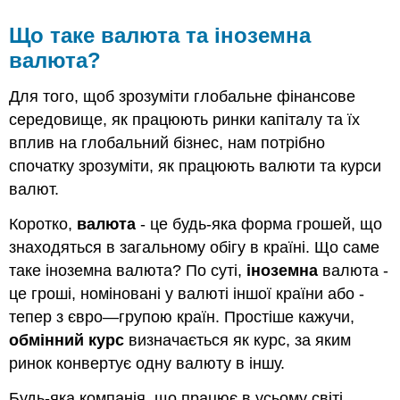
Що таке валюта та іноземна
валюта?
Для того, щоб зрозуміти глобальне фінансове
середовище, як працюють ринки капіталу та їх
вплив на глобальний бізнес, нам потрібно
спочатку зрозуміти, як працюють валюти та курси
валют.
Коротко,
валюта
- це будь-яка форма грошей, що
знаходяться в загальному обігу в країні. Що саме
таке іноземна валюта? По суті,
іноземна
валюта -
це гроші, номіновані у валюті іншої країни або -
тепер з євро—групою країн. Простіше кажучи,
обмінний курс
визначається як курс, за яким
ринок конвертує одну валюту в іншу.
Будь-яка компанія, що працює в усьому світі,