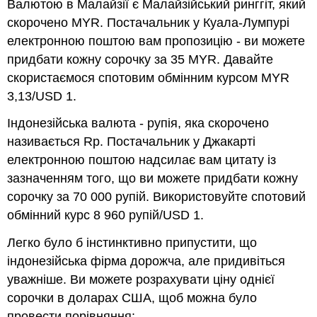
Валютою в Малайзії є Малайзійський ринггіт, який
скорочено MYR. Постачальник у Куала-Лумпурі
електронною поштою вам пропозицію - ви можете
придбати кожну сорочку за 35 MYR. Давайте
скористаємося спотовим обмінним курсом MYR
3,13/USD 1.
Індонезійська валюта - рупія, яка скорочено
називається Rp. Постачальник у Джакарті
електронною поштою надсилає вам цитату із
зазначенням того, що ви можете придбати кожну
сорочку за 70 000 рупій. Використовуйте спотовий
обмінний курс 8 960 рупій/USD 1.
Легко було б інстинктивно припустити, що
індонезійська фірма дорожча, але придивіться
уважніше. Ви можете розрахувати ціну однієї
сорочки в доларах США, щоб можна було
провести порівняння: