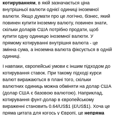
котируванням
, в якій зазначається ціна
внутрішньої валюти однієї одиниці іноземної
валюти. Якщо думати про це логічно, бізнес, який
повинен купити іноземну валюту, повинен знати,
скільки доларів США потрібно продати, щоб
купити одну одиницю іноземної валюти. У
прямому котируванні внутрішня валюта - це
змінна сума, а іноземна валюта фіксується в одній
одиниці.
І навпаки, європейські умови є іншим підходом до
котирування ставок. При такому підході курси
валют виражаються в плані того, скільки
валютних одиниць можна обміняти на долар США
(долар США є базовою валютою). Наприклад,
котирування фунт-долар в європейському
вираженні становить 0.64/US$1 (£/US$1). Хоча це
пряма цитата для когось у Європі, це
непряма