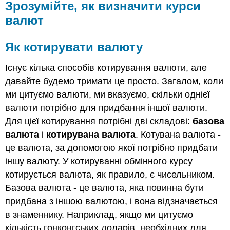
Зрозумійте, як визначити курси
валют
Як котирувати валюту
Існує кілька способів котирування валюти, але
давайте будемо тримати це просто. Загалом, коли
ми цитуємо валюти, ми вказуємо, скільки однієї
валюти потрібно для придбання іншої валюти.
Для цієї котирування потрібні дві складові:
базова
валюта
і
котирувана валюта
. Котувана валюта -
це валюта, за допомогою якої потрібно придбати
іншу валюту. У котируванні обмінного курсу
котирується валюта, як правило, є чисельником.
Базова валюта - це валюта, яка повинна бути
придбана з іншою валютою, і вона відзначається
в знаменнику. Наприклад, якщо ми цитуємо
кількість гонконгських доларів, необхідних для