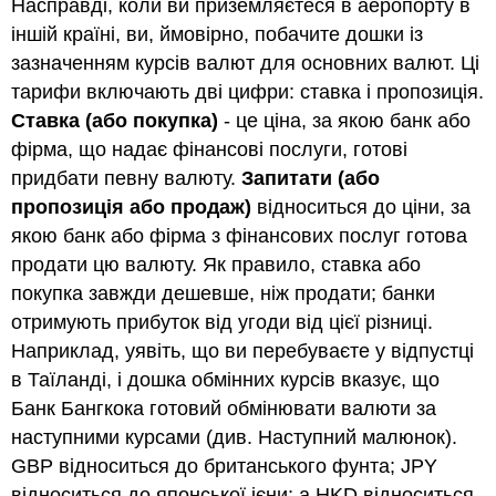
Насправді, коли ви приземляєтеся в аеропорту в
іншій країні, ви, ймовірно, побачите дошки із
зазначенням курсів валют для основних валют. Ці
тарифи включають дві цифри: ставка і пропозиція.
Ставка (або покупка)
- це ціна, за якою банк або
фірма, що надає фінансові послуги, готові
придбати певну валюту.
Запитати (або
пропозиція або продаж)
відноситься до ціни, за
якою банк або фірма з фінансових послуг готова
продати цю валюту. Як правило, ставка або
покупка завжди дешевше, ніж продати; банки
отримують прибуток від угоди від цієї різниці.
Наприклад, уявіть, що ви перебуваєте у відпустці
в Таїланді, і дошка обмінних курсів вказує, що
Банк Бангкока готовий обмінювати валюти за
наступними курсами (див. Наступний малюнок).
GBP відноситься до британського фунта; JPY
відноситься до японської ієни; а HKD відноситься