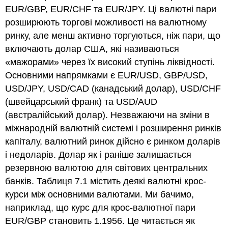
EUR/GBP, EUR/CHF та EUR/JPY. Ці валютні пари
розширюють торгові можливості на валютному
ринку, але менш активно торгуються, ніж пари, що
включають долар США, які називаються
«мажорами» через їх високий ступінь ліквідності.
Основними напрямками є EUR/USD, GBP/USD,
USD/JPY, USD/CAD (канадський долар), USD/CHF
(швейцарський франк) та USD/AUD
(австралійський долар). Незважаючи на зміни в
міжнародній валютній системі і розширення ринків
капіталу, валютний ринок дійсно є ринком доларів
і недоларів. Долар як і раніше залишається
резервною валютою для світових центральних
банків. Таблиця 7.1 містить деякі валютні крос-
курси між основними валютами. Ми бачимо,
наприклад, що курс для крос-валютної пари
EUR/GBP становить 1.1956. Це читається як