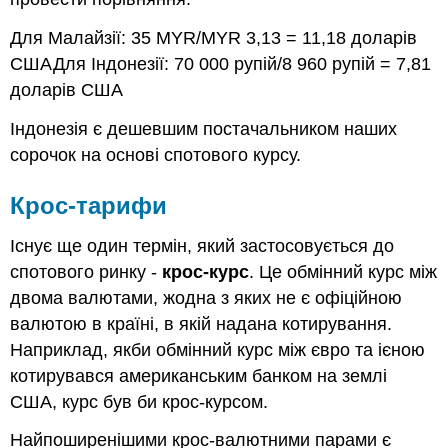
Для Малайзії: 35 MYR/MYR 3,13 = 11,18 доларів
СШАДля Індонезії: 70 000 рупій/8 960 рупій = 7,81
доларів США
Індонезія є дешевшим постачальником наших
сорочок на основі спотового курсу.
Крос-тарифи
Існує ще один термін, який застосовується до
спотового ринку -
крос-курс
. Це обмінний курс між
двома валютами, жодна з яких не є офіційною
валютою в країні, в якій надана котирування.
Наприклад, якби обмінний курс між євро та ієною
котирувався американським банком на землі
США, курс був би крос-курсом.
Найпоширенішими крос-валютними парами є