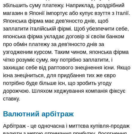
збільшить суму платежу. Наприклад, роздрібний
магазин в Японії імпортує або купує взуття з Італії.
Японська фірма має дев'яносто днів, щоб
заплатити італійській фірмі. Щоб убезпечити себе,
японська фірма укладає договір зі своїм банком
про обмін платежу за дев'яносто днів за
узгодженим курсом. Таким чином, японська фірма
чітко розуміє суму, яку потрібно заплатити, і
захищає себе від раптового знецінення ієни. Якщо
ієна знеціниться, для придбання тих же євро
потрібно буде більше ієн, що зробить угоду
дорожчою. Шляхом хеджування компанія фіксує
ставку.
Валютний арбітраж
Арбітраж - це одночасна і миттєва купівля-продаж
валюти з метою отримання прибутку. Досягнення