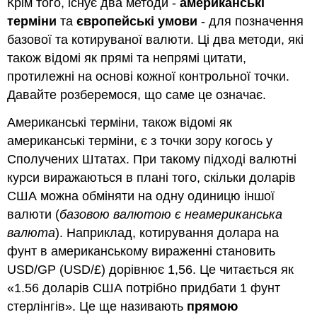
Крім того, існує два методи -
американські
терміни
та
європейські умови
- для позначення
базової та котируваної валюти. Ці два методи, які
також відомі як прямі та непрямі цитати,
протилежні на основі кожної контрольної точки.
Давайте розберемося, що саме це означає.
Американські терміни, також відомі як
американські терміни, є з точки зору когось у
Сполучених Штатах. При такому підході валютні
курси виражаються в плані того, скільки доларів
США можна обміняти на одну одиницю іншої
валюти (
базовою валютою є неамериканська
валюта
). Наприклад, котирування долара на
фунт в американському вираженні становить
USD/GP (USD/£) дорівнює 1,56. Це читається як
«1.56 доларів США потрібно придбати 1 фунт
стерлінгів». Це ще називають
прямою