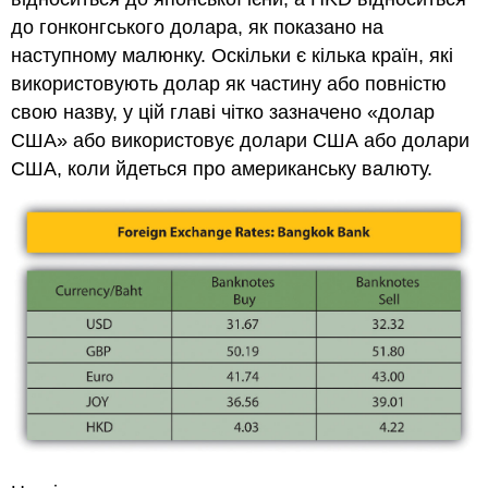
до гонконгського долара, як показано на
наступному малюнку. Оскільки є кілька країн, які
використовують долар як частину або повністю
свою назву, у цій главі чітко зазначено «долар
США» або використовує долари США або долари
США, коли йдеться про американську валюту.