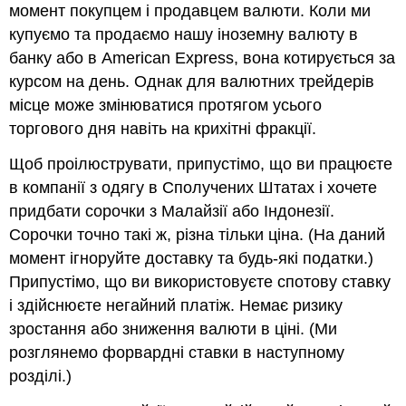
момент покупцем і продавцем валюти. Коли ми
купуємо та продаємо нашу іноземну валюту в
банку або в American Express, вона котирується за
курсом на день. Однак для валютних трейдерів
місце може змінюватися протягом усього
торгового дня навіть на крихітні фракції.
Щоб проілюструвати, припустімо, що ви працюєте
в компанії з одягу в Сполучених Штатах і хочете
придбати сорочки з Малайзії або Індонезії.
Сорочки точно такі ж, різна тільки ціна. (На даний
момент ігноруйте доставку та будь-які податки.)
Припустімо, що ви використовуєте спотову ставку
і здійснюєте негайний платіж. Немає ризику
зростання або зниження валюти в ціні. (Ми
розглянемо форвардні ставки в наступному
розділі.)