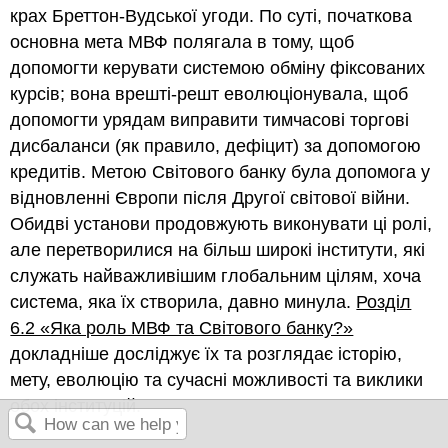
крах Бреттон-Вудської угоди. По суті, початкова
основна мета МВФ полягала в тому, щоб
допомогти керувати системою обміну фіксованих
курсів; вона врешті-решт еволюціонувала, щоб
допомогти урядам виправити тимчасові торгові
дисбаланси (як правило, дефіцит) за допомогою
кредитів. Метою Світового банку була допомога у
відновленні Європи після Другої світової війни.
Обидві установи продовжують виконувати ці ролі,
але перетворилися на більш широкі інститути, які
служать найважливішим глобальним цілям, хоча
система, яка їх створила, давно минула.
Розділ
6.2 «Яка роль МВФ та Світового банку?»
докладніше досліджує їх та розглядає історію,
мету, еволюцію та сучасні можливості та виклики
обох інституцій.