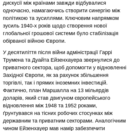
дискусії між країнами завжди відбувалися
одночасно, намагаючись створити синергію між
політикою та зусиллями. Ключовим напрямком
зусиль 1940-х років щодо створення нової
глобальної грошової системи було стабілізація
обірваної війною Європи.
У десятиліття після війни адміністрації Гаррі
Трумена та Дуайта Ейзенхауера звернулися до
приватного сектора, щоб допомогти у відновленні
Західної Європи, як за рахунок збільшення
торгівлі, так і прямих іноземних інвестицій.
Фактично, план Маршалла на 13 мільярдів
доларів, який став двигуном європейського
відновлення між 1948 та 1952 роками,
ґрунтувався на тісних робочих стосунках між
державним та приватним секторами. Аналогічним
чином Ейзенхауер мав намір забезпечити