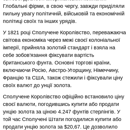
Глобальні фірми, в свою чергу, завжди приділяли
пильну увагу політичній, військовій та економічній
політиці своїх та інших урядів.
У 1821 році Сполучене Королівство, переважаюча
світова економіка через межі своєї колоніальної
імперії, прийняла золотий стандарт і взяла на
себе зобов'язання фіксувати вартість
британського фунта. Основні торгові країни,
включаючи Росію, Австро-Угорщину, Німеччину,
Францію та США, також стежили і фіксували ціну
своїх валют до унції золота.
Сполучене Королівство офіційно встановило ціну
своєї валюти, погодившись купити або продати
унцію золота за ціною 4.247 фунтів стерлінгів. У
той час Сполучені Штати погодилися купити або
продати унцію золота за $20,67. Це дозволило