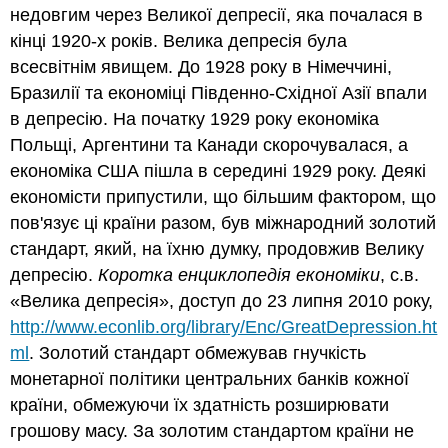
недовгим через Великої депресії, яка почалася в
кінці 1920-х років. Велика депресія була
всесвітнім явищем. До 1928 року в Німеччині,
Бразилії та економіці Південно-Східної Азії впали
в депресію. На початку 1929 року економіка
Польщі, Аргентини та Канади скорочувалася, а
економіка США пішла в середині 1929 року. Деякі
економісти припустили, що більшим фактором, що
пов'язує ці країни разом, був міжнародний золотий
стандарт, який, на їхню думку, продовжив Велику
депресію.
Коротка енциклопедія економіки
, с.в.
«Велика депресія», доступ до 23 липня 2010 року,
http://www.econlib.org/library/Enc/GreatDepression.ht
ml
. Золотий стандарт обмежував гнучкість
монетарної політики центральних банків кожної
країни, обмежуючи їх здатність розширювати
грошову масу. За золотим стандартом країни не