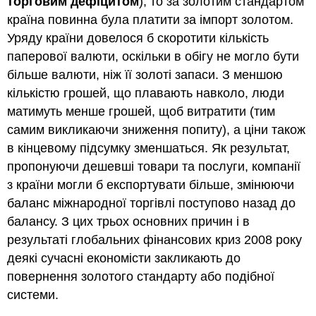
торговим дефіцитом
), то за золотим стандартом
країна повинна була платити за імпорт золотом.
Уряду країни довелося б скоротити кількість
паперової валюти, оскільки в обігу не могло бути
більше валюти, ніж її золоті запаси. З меншою
кількістю грошей, що плавають навколо, люди
матимуть менше грошей, щоб витратити (тим
самим викликаючи зниження попиту), а ціни також
в кінцевому підсумку зменшаться. Як результат,
пропонуючи дешевші товари та послуги, компанії
з країни могли б експортувати більше, змінюючи
баланс міжнародної торгівлі поступово назад до
балансу. З цих трьох основних причин і в
результаті глобальних фінансових криз 2008 року
деякі сучасні економісти закликають до
повернення золотого стандарту або подібної
системи.