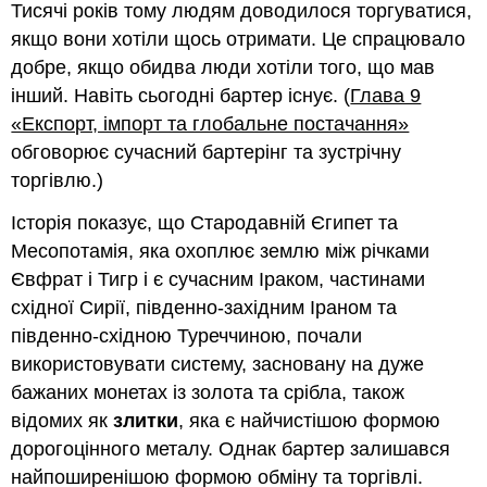
Тисячі років тому людям доводилося торгуватися,
якщо вони хотіли щось отримати. Це спрацювало
добре, якщо обидва люди хотіли того, що мав
інший. Навіть сьогодні бартер існує. (
Глава 9
«Експорт, імпорт та глобальне постачання»
обговорює сучасний бартерінг та зустрічну
торгівлю.)
Історія показує, що Стародавній Єгипет та
Месопотамія, яка охоплює землю між річками
Євфрат і Тигр і є сучасним Іраком, частинами
східної Сирії, південно-західним Іраном та
південно-східною Туреччиною, почали
використовувати систему, засновану на дуже
бажаних монетах із золота та срібла, також
відомих як
злитки
, яка є найчистішою формою
дорогоцінного металу. Однак бартер залишався
найпоширенішою формою обміну та торгівлі.