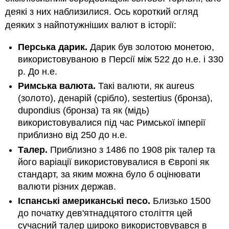
деякі з них наблизилися. Ось короткий огляд
деяких з найпотужніших валют в історії:
Перська дарик.
Дарик був золотою монетою,
використовуваною в Персії між 522 до н.е. і 330
р. До н.е.
Римська валюта.
Такі валюти, як aureus
(золото), денарій (срібло), sestertius (бронза),
dupondius (бронза) та як (мідь)
використовувалися під час Римської імперії
приблизно від 250 до н.е.
Талер.
Приблизно з 1486 по 1908 рік талер та
його варіації використовувалися в Європі як
стандарт, за яким можна було б оцінювати
валюти різних держав.
Іспанські американські песо.
Близько 1500
до початку дев'ятнадцятого століття цей
сучасний талер широко використовувався в