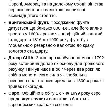
Європі, Америці та на Далекому Сході; він став
першою світовою валютою наприкінці
вісімнадцятого століття.
Британський фунт.
Походження фунта
датується ще близько 800 н.е., але його вплив
зростав у 1600-х роках як неофіційний золотий
стандарт; з 1816 до 1939 року фунт був
глобальною резервною валютою до краху
золотого стандарту.
Долар США.
Закон про карбування монет 1792
року встановив долар як основу для грошового
рахунку, і він увійшов в обіг через два роки як
срібна монета. Його сила як глобальна
резервна валюта розширилася в 1800-х роках і
триває і сьогодні.
Євро.
Офіційно в обігу 1 січня 1999 року євро
продовжує служити валютою в багатьох
європейських країнах і сьогодні.