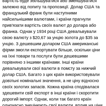
вартість буде збільшуватися або зменшуватися
залежно від попиту та пропозиції. Долар США та
французький франк були наступними
найсильнішими валютами, і країни прагнули
прив'язати вартість своїх валют до долара або
франка. Однак у 1934 році США девальвували
свою валюту з $20,67 за унцію золота до $35 за
унцію. З дешевшим доларом США американські
фірми змогли експортувати більше, оскільки ціни
на їхні товари та послуги були дешевшими
порівняно з іншими країнами. Інші країни
девальвували свої валюти в помсту за нижчий
долар США. Багато з цих країн використовували
довільні номінальні значення, а не ціну відносно
своїх золотих запасів. Кожна країна сподівалася
здешевити свій експорт в інші країни і скоротити
дорогий імпорт. Однак, коли так багато країн
одночасно знецінюють свої валюти, вплив на ціни