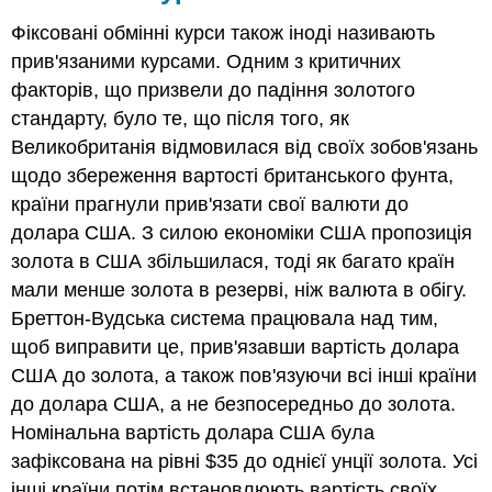
Фіксовані обмінні курси також іноді називають
прив'язаними курсами. Одним з критичних
факторів, що призвели до падіння золотого
стандарту, було те, що після того, як
Великобританія відмовилася від своїх зобов'язань
щодо збереження вартості британського фунта,
країни прагнули прив'язати свої валюти до
долара США. З силою економіки США пропозиція
золота в США збільшилася, тоді як багато країн
мали менше золота в резерві, ніж валюта в обігу.
Бреттон-Вудська система працювала над тим,
щоб виправити це, прив'язавши вартість долара
США до золота, а також пов'язуючи всі інші країни
до долара США, а не безпосередньо до золота.
Номінальна вартість долара США була
зафіксована на рівні $35 до однієї унції золота. Усі
інші країни потім встановлюють вартість своїх