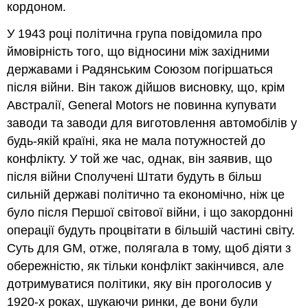
кордоном.
У 1943 році політична група повідомила про
ймовірність того, що відносини між західними
державами і Радянським Союзом погіршаться
після війни. Він також дійшов висновку, що, крім
Австралії, General Motors не повинна купувати
заводи та заводи для виготовлення автомобілів у
будь-якій країні, яка не мала потужностей до
конфлікту. У той же час, однак, він заявив, що
після війни Сполучені Штати будуть в більш
сильній державі політично та економічно, ніж це
було після Першої світової війни, і що закордонні
операції будуть процвітати в більшій частині світу.
Суть для GM, отже, полягала в тому, щоб діяти з
обережністю, як тільки конфлікт закінчився, але
дотримуватися політики, яку він проголосив у
1920-х роках, шукаючи ринки, де вони були