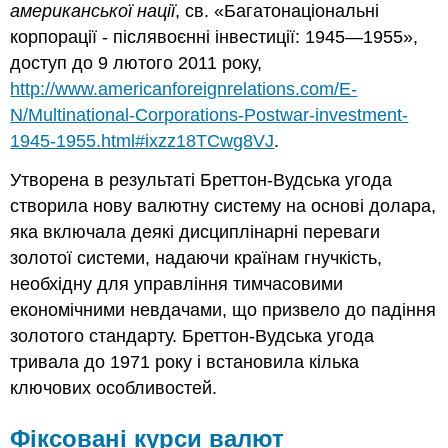
американської нації
, св. «Багатонаціональні
корпорації - післявоєнні інвестиції: 1945—1955»,
доступ до 9 лютого 2011 року,
http://www.americanforeignrelations.com/E-
N/Multinational-Corporations-Postwar-investment-
1945-1955.html#ixzz18TCwg8VJ
.
Утворена в результаті Бреттон-Вудська угода
створила нову валютну систему на основі долара,
яка включала деякі дисциплінарні переваги
золотої системи, надаючи країнам гнучкість,
необхідну для управління тимчасовими
економічними невдачами, що призвело до падіння
золотого стандарту. Бреттон-Вудська угода
тривала до 1971 року і встановила кілька
ключових особливостей.
Фіксовані курси валют