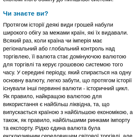
Чи знаєте ви?
Протягом історії деякі види грошей набули
широкого обігу за межами країн, які їх видавали.
Всякий раз, коли країна чи імперія має
регіональний або глобальний контроль над
торгівлею, її валюта стає домінуючою валютою
для торгівлі та керує грошовою системою того
часу. У середині періоду, який спирається на одну
основну валюту, легко забути, що протягом історії
існували інші первинні валюти - історичний цикл.
Як правило, найкращою валютою для
використання є найбільш ліквідна, та, що
випускається країною з найбільшою економікою, а
також, як правило, найбільшими ринками імпорту
та експорту. Рідко єдина валюта була
ексклюзивним середовищем світової торгівлі, але