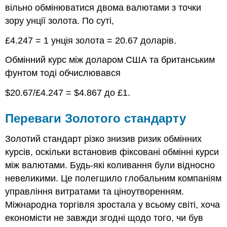
вільно обмінюватися двома валютами з точки
зору унції золота. По суті,
£4.247 = 1 унція золота = 20.67 доларів.
Обмінний курс між доларом США та британським
фунтом тоді обчислювався
$20.67/£4.247 = $4.867 до £1.
Переваги Золотого стандарту
Золотий стандарт різко знизив ризик обмінних
курсів, оскільки встановив фіксовані обмінні курси
між валютами. Будь-які коливання були відносно
невеликими. Це полегшило глобальним компаніям
управління витратами та ціноутворенням.
Міжнародна торгівля зростала у всьому світі, хоча
економісти не завжди згодні щодо того, чи був