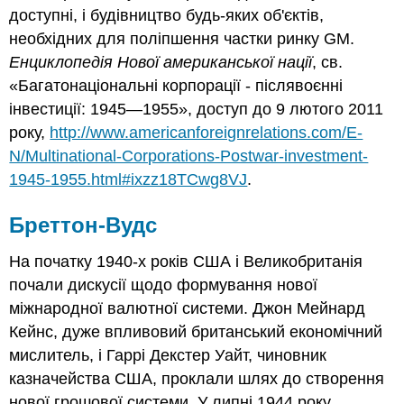
доступні, і будівництво будь-яких об'єктів,
необхідних для поліпшення частки ринку GM.
Енциклопедія Нової американської нації
, св.
«Багатонаціональні корпорації - післявоєнні
інвестиції: 1945—1955», доступ до 9 лютого 2011
року,
http://www.americanforeignrelations.com/E-
N/Multinational-Corporations-Postwar-investment-
1945-1955.html#ixzz18TCwg8VJ
.
Бреттон-Вудс
На початку 1940-х років США і Великобританія
почали дискусії щодо формування нової
міжнародної валютної системи. Джон Мейнард
Кейнс, дуже впливовий британський економічний
мислитель, і Гаррі Декстер Уайт, чиновник
казначейства США, проклали шлях до створення
нової грошової системи. У липні 1944 року