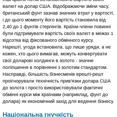
валют на долар США. Відображаючи зміни часу,
британський фунт зазнав значних втрат у вартості,
і до цього моменту його вартість становила від
2,40 до 1 фунтів стерлінгів. Країни-члени повинні
були підтримувати вартість своїх валют в межах 1
відсотка від фіксованого обмінного курсу.
Нарешті, угода встановила, що лише уряди, а не
кожен, хто цього вимагав, можуть конвертувати
свої доларові холдинги в золото - значне
поліпшення в порівнянні з золотим стандартом.
Насправді, більшість бізнесменів врешті-решт
проігнорували технічність прив'язки долара США
до золота і просто використовували фактичні
обмінні курси між країнами (наприклад, фунт до
долара) як економічний захід для ведення бізнесу.
Національна гнучкість