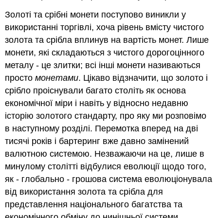
Золоті та срібні монети поступово виникли у
використанні торгівлі, хоча рівень вмісту чистого
золота та срібла вплинув на вартість монет. Лише
монети, які складаються з чистого дорогоцінного
металу - це злитки; всі інші монети називаються
просто
монетами
. Цікаво відзначити, що золото і
срібло проіснували багато століть як основа
економічної міри і навіть у відносно недавню
історію золотого стандарту, про яку ми розповімо
в наступному розділі. Перемотка вперед на дві
тисячі років і бартеринг вже давно замінений
валютною системою. Незважаючи на це, лише в
минулому столітті відбулися еволюції щодо того,
як - глобально - грошова система еволюціонувала
від використання золота та срібла для
представлення національного багатства та
економічного обміну до нинішньої системи.