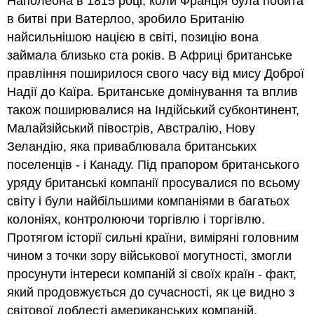
Наполеона в 1815 році, коли Франція була побита
в битві при Ватерлоо, зробило Британію
найсильнішою нацією в світі, позицію вона
займала близько ста років. В Африці британське
правління поширилося свого часу від мису Доброї
Надії до Каїра. Британське домінування та вплив
також поширювалися на Індійський субконтинент,
Малайзійський півострів, Австралію, Нову
Зеландію, яка приваблювала британських
поселенців - і Канаду. Під прапором британського
уряду британські компанії просувалися по всьому
світу і були найбільшими компаніями в багатьох
колоніях, контролюючи торгівлю і торгівлю.
Протягом історії сильні країни, виміряні головним
чином з точки зору військової могутності, змогли
просунути інтереси компаній зі своїх країн - факт,
який продовжується до сучасності, як це видно з
світової доблесті американських компаній.