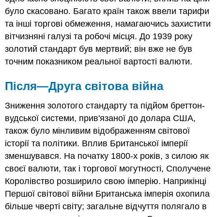
було скасовано. Багато країн також ввели тарифи
та інші торгові обмеження, намагаючись захистити
вітчизняні галузі та робочі місця. До 1939 року
золотий стандарт був мертвий; він вже не був
точним показником реальної вартості валюти.
Після—Друга світова війна
Зниження золотого стандарту та підйом бреттон-
вудської системи, прив'язаної до долара США,
також було мінливим відображенням світової
історії та політики. Вплив Британської імперії
зменшувався. На початку 1800-х років, з силою як
своєї валюти, так і торгової могутності, Сполучене
Королівство розширило свою імперію. Наприкінці
Першої світової війни Британська імперія охопила
більше чверті світу; загальне відчуття полягало в