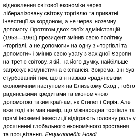
відновлення світової економіки через
лібералізовану світову торгівлю та приватні
інвестиції за кордоном, а не через іноземну
допомогу. Протягом двох своїх адміністрацій
(1953—1961) президент змінив свою політику
«торгівлі, а не допомоги» на одну з «торгівлі та
допомоги» і змінив свою увагу з Західної Європи
на Третю світову, якій, на його думку, найбільше
загрожує комуністична експансія. Зокрема, він був
стурбований тим, що він назвав «радянським
економічним наступом» на Близькому Сході, тобто
радянськими кредитами та економічною
допомогою таким країнам, як Єгипет і Сирія. Але
вже тоді він мав намір, що міжнародна торгівля та
прямі іноземні інвестиції відіграють головну роль у
досягненні глобального економічного зростання
та процвітання.
Енциклопедія Нової