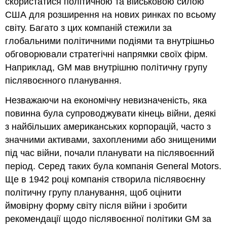
скористатися політичною та військовою силою
США для розширення на нових ринках по всьому
світу. Багато з цих компаній стежили за
глобальними політичними подіями та внутрішньо
обговорювали стратегічні напрямки своїх фірм.
Наприклад, GM мав внутрішню політичну групу
післявоєнного планування.
Незважаючи на економічну невизначеність, яка
повинна була супроводжувати кінець війни, деякі
з найбільших американських корпорацій, часто з
значними активами, захопленими або знищеними
під час війни, почали планувати на післявоєнний
період. Серед таких була компанія General Motors.
Ще в 1942 році компанія створила післявоєнну
політичну групу планування, щоб оцінити
ймовірну форму світу після війни і зробити
рекомендації щодо післявоєнної політики GM за