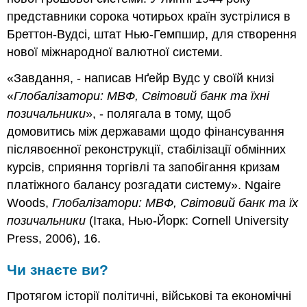
представники сорока чотирьох країн зустрілися в
Бреттон-Вудсі, штат Нью-Гемпшир, для створення
нової міжнародної валютної системи.
«Завдання, - написав Нґейр Вудс у своїй книзі
«
Глобалізатори: МВФ, Світовий банк та їхні
позичальники
», - полягала в тому, щоб
домовитись між державами щодо фінансування
післявоєнної реконструкції, стабілізації обмінних
курсів, сприяння торгівлі та запобігання кризам
платіжного балансу розгадати систему». Ngaire
Woods,
Глобалізатори: МВФ, Світовий банк та їх
позичальники
(Ітака, Нью-Йорк: Cornell University
Press, 2006), 16.
Чи знаєте ви?
Протягом історії політичні, військові та економічні