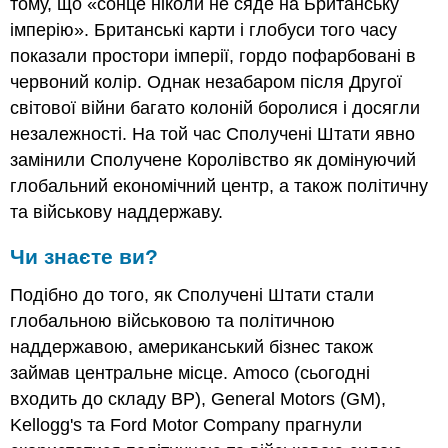
тому, що «сонце ніколи не сяде на Британську
імперію». Британські карти і глобуси того часу
показали простори імперії, гордо пофарбовані в
червоний колір. Однак незабаром після Другої
світової війни багато колоній боролися і досягли
незалежності. На той час Сполучені Штати явно
замінили Сполучене Королівство як домінуючий
глобальний економічний центр, а також політичну
та військову наддержаву.
Чи знаєте ви?
Подібно до того, як Сполучені Штати стали
глобальною військовою та політичною
наддержавою, американський бізнес також
займав центральне місце. Amoco (сьогодні
входить до складу BP), General Motors (GM),
Kellogg's та Ford Motor Company прагнули