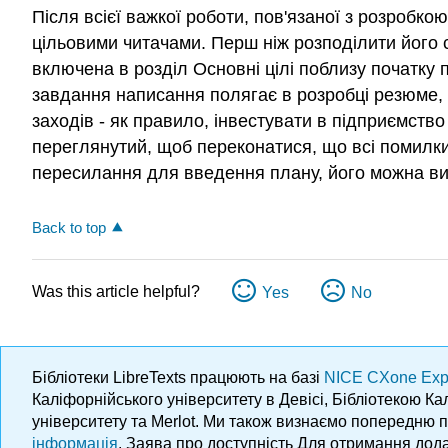
Після всієї важкої роботи, пов'язаної з розробк
цільовими читачами. Перш ніж розподілити його с
включена в розділ Основні цілі поблизу початку п
завдання написання полягає в розробці резюме, 
заходів - як правило, інвестувати в підприємств
переглянутий, щоб переконатися, що всі помилки
пересилання для введення плану, його можна ви
Back to top
Was this article helpful?
Yes
No
Бібліотеки LibreTexts працюють на базі
NICE CXone Exp
Каліфорнійського університету в Девісі, Бібліотекою К
університету та Merlot. Ми також визнаємо попередню 
інформація
. Заява про доступність Для отримання дода