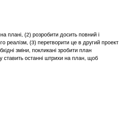
навчання
Огляд
Перші
речі
останнє
а плані, (2) розробити досить повний і
Доопрацювання
о реалізм, (3) перетворити це в другий проект
основних
бхідні зміни, покликані зробити план
цілей
у ставить останні штрихи на план, щоб
Напишіть
резюме
Полірувати
його
вгору!
Напишіть
передавальний
лист
Резюме
глави