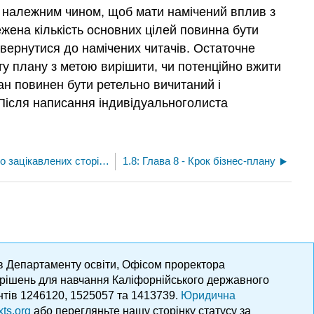
ний належним чином, щоб мати намічений вплив з
жена кількість основних цілей повинна бути
 звернутися до намічених читачів. Остаточне
ту плану з метою вирішити, чи потенційно вжити
лан повинен бути ретельно вичитаний і
 Після написання індивідуальноголиста
1.6: Глава 6 - Звернення плану до зацікавлених сторін та бажаного для підприємця
1.8: Глава 8 - Крок бізнес-плану
ів Департаменту освіти, Офісом проректора
х рішень для навчання Каліфорнійського державного
нтів 1246120, 1525057 та 1413739.
Юридична
xts.org
або перегляньте нашу сторінку статусу за