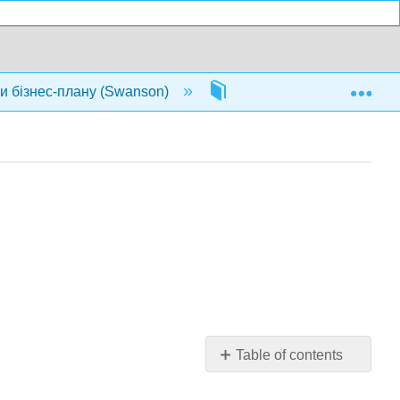
Exp
ки бізнес-плану (Swanson)
Глави
1.7: Гла
Table of contents
Цілі