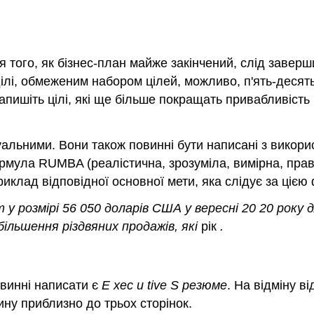
я того, як бізнес-план майже закінчений, слід заверш
зділі, обмеженим набором цілей, можливо, п'ять-десять
пишіть цілі, які ще більше покращать привабливість 
туальними. Вони також повинні бути написані з вико
ормула RUMBA (реалістична, зрозуміла, вимірна, пра
иклад відповідної основної мети, яка слідує за ціє
у розмірі 56 050 доларів США у
вересні
20 20
року д
збільшення
різдвяних продажів, які
рік
.
овинні написати є
E
xec
u
tive
S
резюме
. На відміну в
ну приблизно до трьох сторінок.