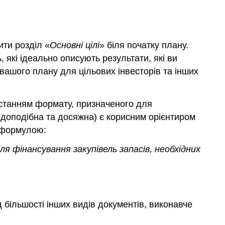
ити розділ «
Основні цілі
» біля початку плану.
, які ідеально описують результати, які ви
вашого плану для цільових інвесторів та інших
ристанням формату, призначеного для
вдоподібна та досяжна) є корисним орієнтиром
ю формулою:
ля фінансування закупівель запасів,
необхідних
ід більшості інших видів документів, виконавче