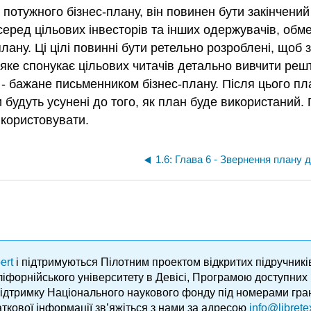
ою потужного бізнес-плану, він повинен бути закінче
еред цільових інвесторів та інших одержувачів, обме
лану. Ці цілі повинні бути ретельно розроблені, щоб
яке спонукає цільових читачів детально вивчити реш
о - бажане письменником бізнес-плану. Після цього п
 будуть усунені до того, як план буде використаний.
користовувати.
ert
і підтримуються Пілотним проектом відкритих підручник
аліфорнійського університету в Девісі, Програмою доступни
підтримку Національного наукового фонду під номерами гра
ткової інформації зв’яжіться з нами за адресою
info@librete