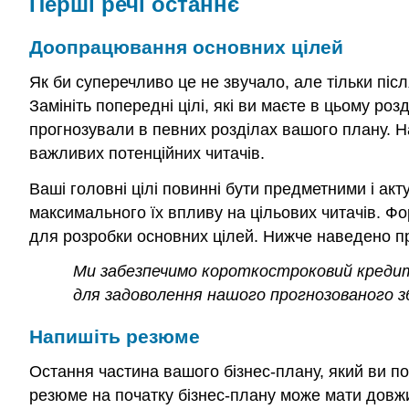
Перші речі останнє
Доопрацювання основних цілей
Як би суперечливо це не звучало, але тільки післ
Замініть попередні цілі, які ви маєте в цьому ро
прогнозували в певних розділах вашого плану. На
важливих потенційних читачів.
Ваші головні цілі повинні бути предметними і ак
максимального їх впливу на цільових читачів. Ф
для розробки основних цілей. Нижче наведено пр
Ми забезпечимо
короткостроковий кредит 
для задоволення нашого прогнозованого 
Напишіть резюме
Остання частина вашого бізнес-плану, який ви п
резюме на початку бізнес-плану може мати довжи