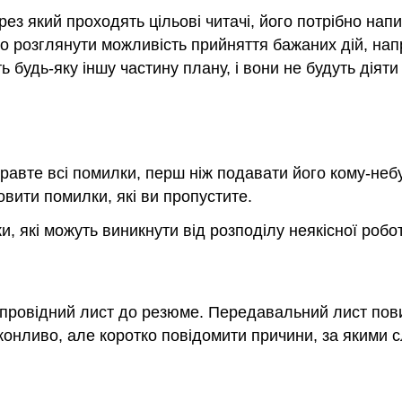
з який проходять цільові читачі, його потрібно нап
о розглянути можливість прийняття бажаних дій, нап
будь-яку іншу частину плану, і вони не будуть діяти 
правте всі помилки, перш ніж подавати його кому-не
овити помилки, які ви пропустите.
, які можуть виникнути від розподілу неякісної робо
супровідний лист до резюме. Передавальний лист по
онливо, але коротко повідомити причини, за якими с