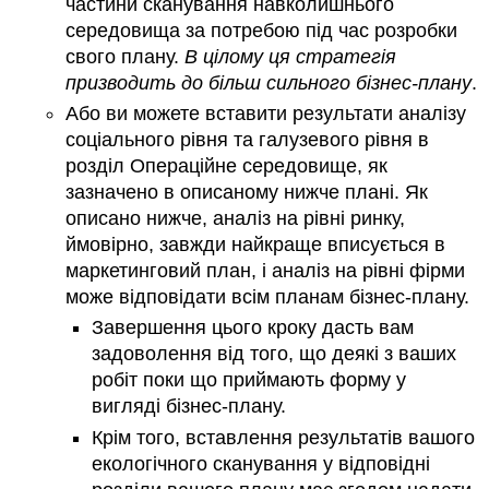
частини сканування навколишнього
Інвестиційний
середовища за потребою під час розробки
аналіз
свого плану.
В цілому ця стратегія
Прогнозовані
фінансові
призводить до більш сильного бізнес-плану
.
коефіцієнти
Або ви можете вставити результати аналізу
та
соціального рівня та галузевого рівня в
галузеві
розділ Операційне середовище, як
стандартні
коефіцієнти
зазначено в описаному нижче плані. Як
Критичні
описано нижче, аналіз на рівні ринку,
фактори
ймовірно, завжди найкраще вписується в
успіху
маркетинговий план, і аналіз на рівні фірми
(аналіз
може відповідати всім планам бізнес-плану.
чутливості)
Посилання
Завершення цього кроку дасть вам
Додатки
задоволення від того, що деякі з ваших
Список
робіт поки що приймають форму у
предметів,
вигляді бізнес-плану.
які
Крім того, вставлення результатів вашого
бізнесу
екологічного сканування у відповідні
може
знадобитися