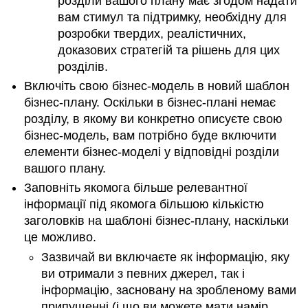
розділи вашого плану має згодом надати
придбати
вам стимул та підтримку, необхідну для
Налаштування
розробки твердих, реалістичних,
Офіс
доказових стратегій та рішень для цих
Взаємодія
розділів.
з
Включіть свою бізнес-модель в новий шаблон
клієнтами
бізнес-плану. Оскільки в бізнес-плані немає
Виробництво/
розділу, в якому ви конкретно описуєте свою
Операції
бізнес-модель, вам потрібно буде включити
Навчання
елементи бізнес-моделі у відповідні розділи
Наймання
вашого плану.
Акції
Нерухомість
Заповніть якомога більше релевантної
Ремонтні
інформації під якомога більшою кількістю
роботи
заголовків на шаблоні бізнес-плану, наскільки
Управління
це можливо.
ризиками
Зазвичай ви включаєте як інформацію, яку
Резюме
ви отримали з певних джерел, так і
глави
інформацію, засновану на зробленому вами
припущенні (і що ви можете мати намір