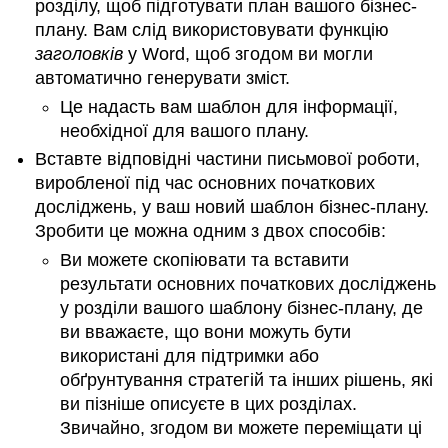
план
розділу, щоб підготувати план вашого бізнес-
плану. Вам слід використовувати функцію
Оцінка
бізнесу
заголовків
у Word, щоб згодом ви могли
Аналіз
автоматично генерувати зміст.
беззбитковості
Це надасть вам шаблон для інформації,
Огляд
необхідної для вашого плану.
Про
Вставте відповідні частини письмової роботи,
форму
виробленої під час основних початкових
Звіти
про
досліджень, у ваш новий шаблон бізнес-плану.
рух
Зробити це можна одним з двох способів:
грошових
Ви можете скопіювати та вставити
коштів
результати основних початкових досліджень
Pro
у розділи вашого шаблону бізнес-плану, де
форма
Звіти
ви вважаєте, що вони можуть бути
про
використані для підтримки або
прибутки
обґрунтування стратегій та інших рішень, які
Баланси
ви пізніше описуєте в цих розділах.
Pro
Звичайно, згодом ви можете переміщати ці
форми