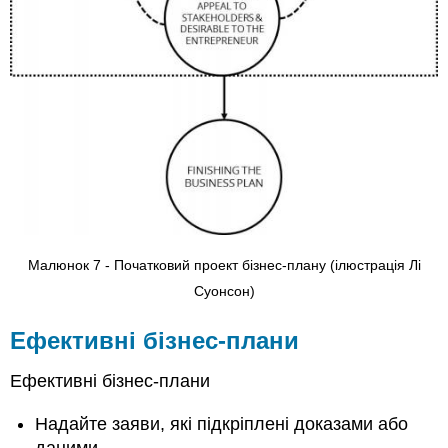
структура
та
інші
елементи
налаштування
Старт-
ап
Вимоги
до
основного
капіталу
Вимоги
до
Малюнок 7 - Початковий проект бізнес-плану (ілюстрація Лі
оборотного
Суонсон)
капіталу
Стратегії
Ефективні бізнес-плани
управління
ризиками
Ефективні бізнес-плани
Операційні
процеси
Надайте заяви, які підкріплені доказами або
Зручності
даними
Організаційна