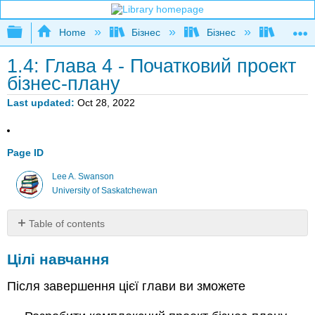
Expand/collapse global hierarchy
Home
Бізнес
Бізнес
Підпри
1.4: Глава 4 - Початковий проект
бізнес-плану
Last updated
Oct 28, 2022
Page ID
Lee A. Swanson
University of Saskatchewan
Table of contents
Цілі
Цілі навчання
навчання
Огляд
Після завершення цієї глави ви зможете
Ефективні
бізнес-