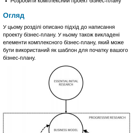
Розробити комплексний проект бізнес-плану
плани
Написання
Огляд
проекту
бізнес-
плану
У цьому розділі описано підхід до написання
Формат
проекту бізнес-плану. У ньому також викладені
загального
елементи комплексного бізнес-плану, який може
бізнес-
бути використаний як шаблон для початку вашого
плану
бізнес-плану.
Передавальний
лист
Титульна
сторінка
Резюме
Зміст
Список
таблиць
Список
фігур
Вступ