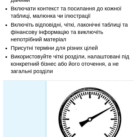
структура
Включати контекст та посилання до кожної
План
таблиці, малюнка чи ілюстрації
людських
Включіть відповідні, чіткі, лаконічні таблиці та
ресурсів
фінансову інформацію та виключіть
Стратегії
непотрібний матеріал
рекрутингу
та
Присутні терміни для різних цілей
утримання
Використовуйте чіткі розділи, налаштовані під
Стратегії
конкретний бізнес або його оточення, а не
лідерства
загальні розділи
та
управління
Навчання
Оцінки
ефективності
Здоров'я
та
безпека
Компенсація
Ключовий