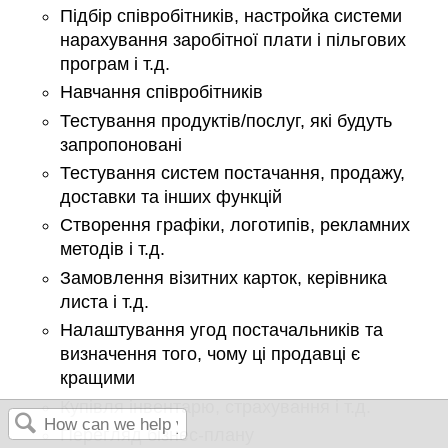
Підбір співробітників, настройка системи
нарахування заробітної плати і пільгових
програм і т.д.
Навчання співробітників
Тестування продуктів/послуг, які будуть
запропоновані
Тестування систем постачання, продажу,
доставки та інших функцій
Створення графіки, логотипів, рекламних
методів і т.д.
Замовлення візитних карток, керівника
листа і т.д.
Налаштування угод постачальників та
визначення того, чому ці продавці є
кращими
Купівля інвентарю, страхування і т.д.
Перегляд бізнес-плану