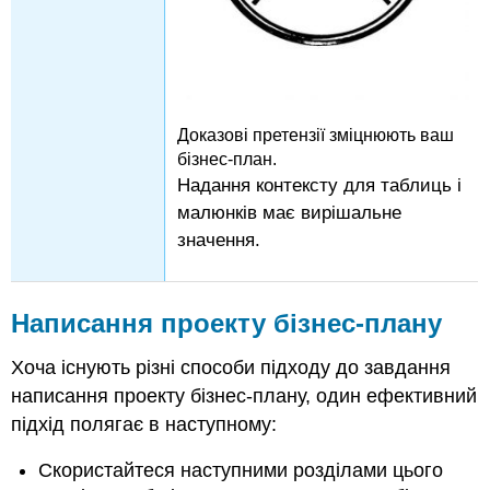
персонал
Маркетинговий
план
Аналіз
ринку
Конкурс
Доказові претензії зміцнюють ваш
Маркетингова
бізнес-план.
стратегія
Надання контексту для таблиць і
Організаційний
малюнків має вирішальне
аналіз
значення.
Стратегія
продукту
Стратегія
Написання проекту бізнес-плану
ціноутворення
Стратегія
Хоча існують різні способи підходу до завдання
дистрибуції
написання проекту бізнес-плану, один ефективний
Стратегія
промо-
підхід полягає в наступному:
акцій
Скористайтеся наступними розділами цього
Фінансовий