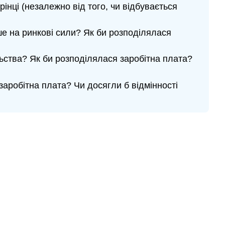
інці (незалежно від того, чи відбувається
ше на ринкові сили? Як би розподілялася
ільства? Як би розподілялася заробітна плата?
заробітна плата? Чи досягли б відмінності