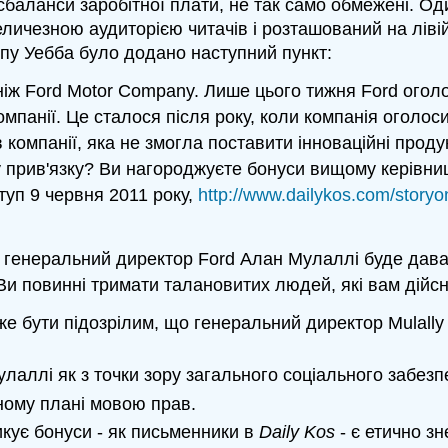
исбаланси заробітної плати, не так само обмежені. Од
величезною аудиторією читачів і розташований на ліві
упу Уебба було додано наступний пункт:
, ніж Ford Motor Company. Лише цього тижня Ford ого
омпанії. Це сталося після року, коли компанія оголос
в компанії, яка не змогла поставити інноваційні прод
ьну прив'язку? Ви нагороджуєте бонуси вищому керівн
ступ 9 червня 2011 року,
http://www.dailykos.com/story
генеральний директор Ford Алан Мулаллі буде давати
Ви повинні тримати талановитих людей, які вам дійсн
же бути підозрілим, що генеральний директор Mulally 
лаллі як з точки зору загального соціального забезпе
чному плані мовою прав.
икує бонуси - як письменники в
Daily Kos
- є етично з