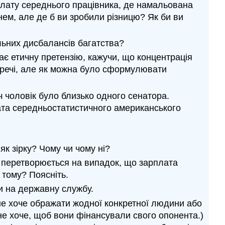
плату середнього працівника, де намальована
нем, але де б ви зробили різницю? Як би ви
альних дисбалансів багатства?
є етичну претензію, кажучи, що концентрація
и речі, але як можна було сформулювати
 чоловік було близько одного сенатора.
лата середньостатистичного американського
як зірку? Чому чи чому ні?
, перетворюється на випадок, що зарплата
 тому? Поясніть.
ти на державну службу.
 не хоче ображати жодної конкретної людини або
 не хоче, щоб вони фінансували свого опонента.)