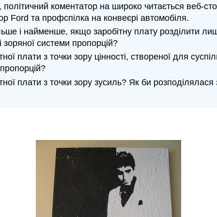
 політичний коментатор на широко читається веб-стор
ор Ford та профспілка на конвеєрі автомобіля.
ільше і найменше, якщо заробітну плату розділити ли
і зоряної системи пропорцій?
тної плати з точки зору цінності, створеної для сусп
 пропорцій?
тної плати з точки зору зусиль? Як би розподілялася 