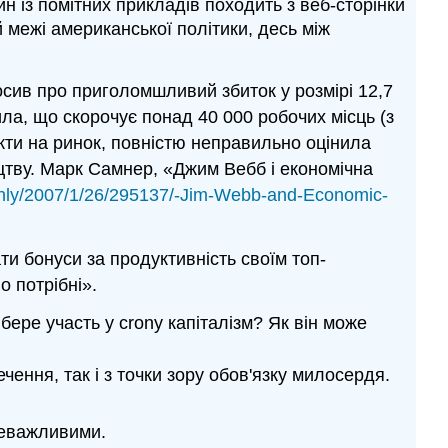
ин із помітних прикладів походить з веб-сторінки
й межі американської політики, десь між
лосив про приголомшливий збиток у розмірі 12,7
ила, що скорочує понад 40 000 робочих місць (з
укти на ринок, повністю неправильно оцінила
ицтву. Марк Самнер, «Джим Вебб і економічна
only/2007/1/26/295137/-Jim-Webb-and-Economic-
 бонуси за продуктивність своїм топ-
о потрібні».
бере участь у crony капіталізм? Як він може
чення, так і з точки зору обов'язку милосердя.
неважливими.