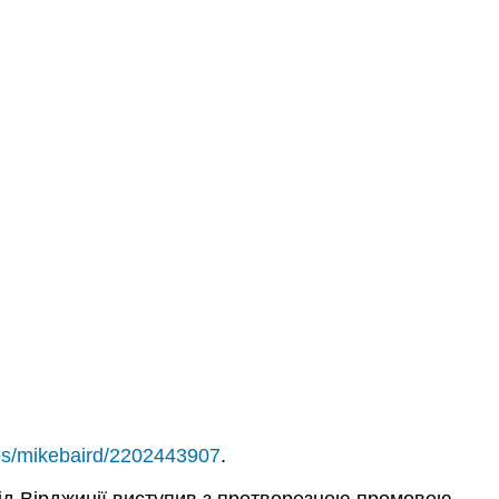
tos/mikebaird/2202443907
.