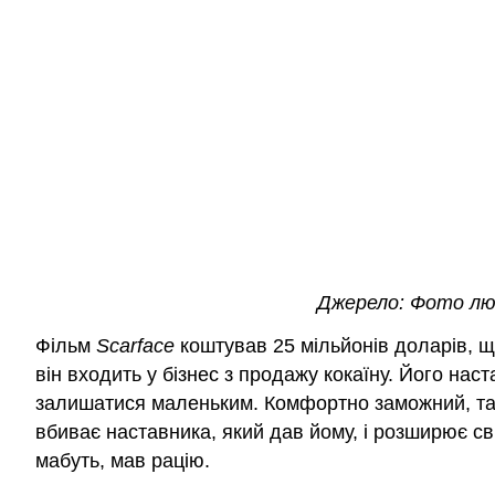
Джерело: Фото люб
Фільм
Scarface
коштував 25 мільйонів доларів, що
він входить у бізнес з продажу кокаїну. Його нас
залишатися маленьким. Комфортно заможний, так,
вбиває наставника, який дав йому, і розширює сві
мабуть, мав рацію.