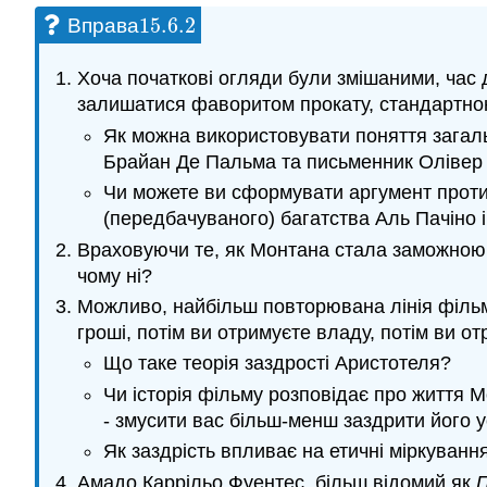
15.6.
2
Вправа
15.6.
2
Хоча початкові огляди були змішаними, час 
залишатися фаворитом прокату, стандартною
Як можна використовувати поняття загаль
Брайан Де Пальма та письменник Олівер
Чи можете ви сформувати аргумент проти
(передбачуваного) багатства Аль Пачіно 
Враховуючи те, як Монтана стала заможною, 
чому ні?
Можливо, найбільш повторювана лінія фільму
гроші, потім ви отримуєте владу, потім ви от
Що таке теорія заздрості Аристотеля?
Чи історія фільму розповідає про життя М
- змусити вас більш-менш заздрити його ус
Як заздрість впливає на етичні міркуванн
Амадо Каррільо Фуентес, більш відомий як
П