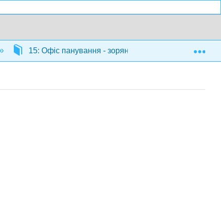
Exp
15: Офіс панування - зоряна система та профспілк