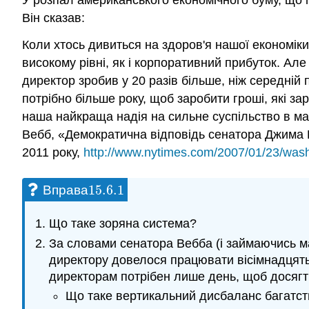
У розпал американського економічного буму, що 
Він сказав:
Коли хтось дивиться на здоров'я нашої економіки
високому рівні, як і корпоративний прибуток. Ал
директор зробив у 20 разів більше, ніж середній
потрібно більше року, щоб заробити гроші, які за
наша найкраща надія на сильне суспільство в ма
Вебб, «Демократична відповідь сенатора Джима
2011 року,
http://www.nytimes.com/2007/01/23/wash
15.6.
1
Вправа
15.6.
1
Що таке зоряна система?
За словами сенатора Вебба (і займаючись м
директору довелося працювати вісімнадцять 
директорам потрібен лише день, щоб досягти 
Що таке вертикальний дисбаланс багатс