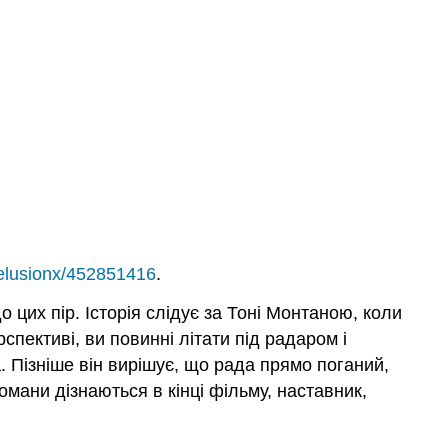
xelusionx/452851416
.
 цих пір. Історія слідує за Тоні Монтаною, коли
спективі, ви повинні літати під радаром і
 Пізніше він вирішує, що рада прямо поганий,
омани дізнаються в кінці фільму, наставник,