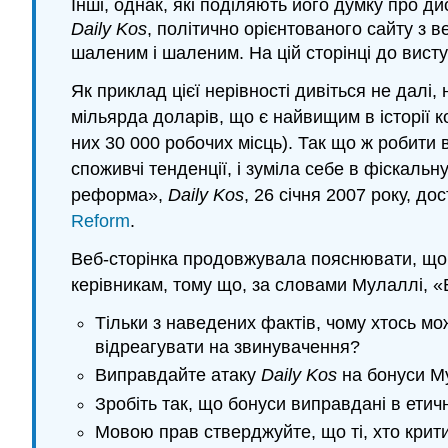
Інші, однак, які поділяють його думку про д
Daily Kos
, політично орієнтованого сайту з 
шаленим і шаленим. На цій сторінці до вист
Як приклад цієї нерівності дивіться не далі
мільярда доларів, що є найвищим в історії к
них 30 000 робочих місць). Так що ж робити 
споживчі тенденції, і зуміла себе в фіскал
реформа»,
Daily Kos
, 26 січня 2007 року, до
Reform
.
Веб-сторінка продовжувала пояснювати, що 
керівникам, тому що, за словами Мулаллі, «
Тільки з наведених фактів, чому хтось мо
відреагувати на звинувачення?
Виправдайте атаку
Daily Kos
на бонуси Му
Зробіть так, що бонуси виправдані в ети
Мовою прав стверджуйте, що ті, хто крит