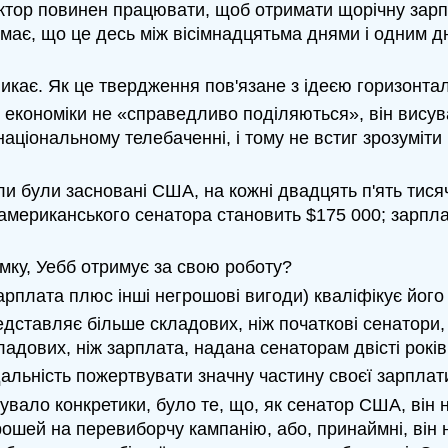
ректор повинен працювати, щоб отримати щорічну зар
думає, що це десь між вісімнадцятьма днями і одним д
зникає. Як це твердження пов'язане з ідеєю горизонт
економіки не «справедливо поділяються», він висува
національному телебаченні, і тому не встиг зрозуміт
и були засновані США, на кожні двадцять п'ять тисяч
 американського сенатора становить $175 000; зарп
умку, Уебб отримує за свою роботу?
рплата плюс інші негрошові вигоди) кваліфікує його 
дставляє більше складових, ніж початкові сенатори
дових, ніж зарплата, надана сенаторам двісті років
дальність пожертвувати значну частину своєї зарпла
увало конкретики, було те, що, як сенатор США, він
 грошей на перевиборчу кампанію, або, принаймні, він