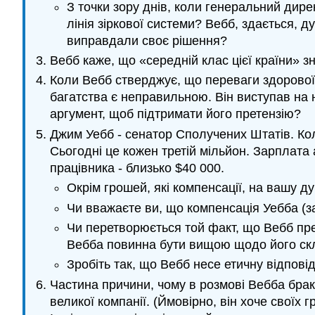
З точки зору днів, коли генеральний ди
лінія зіркової системи? Вебб, здається, 
виправдали своє рішення?
Вебб каже, що «середній клас цієї країни» 
Коли Вебб стверджує, що переваги здорової 
багатства є неправильною. Він виступав на 
аргумент, щоб підтримати його претензію?
Джим Уебб - сенатор Сполучених Штатів. Кол
Сьогодні це кожен третій мільйон. Зарплата
працівника - близько $40 000.
Окрім грошей, які компенсації, на вашу д
Чи вважаєте ви, що компенсація Уебба (за
Чи перетворюється той факт, що Вебб пре
Вебба повинна бути вищою щодо його скла
Зробіть так, що Вебб несе етичну відпові
Частина причини, чому в розмові Вебба брак
великої компанії. (Ймовірно, він хоче своїх