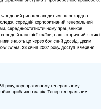
від Вірджинії виступив з протверезною промовою.
х. Фондовий ринок знаходиться на рекордно
в коледж, середній корпоративний генеральний
вами, середньостатистичному працівникові
ередній клас цієї країни, наш історичний кістяк і
вники знають це через болісний досвід. Джим
ork Times
, 23 січня 2007 року, доступ 9 червня
966 року, корпоративному генеральному
робив приблизно за рік. Тепер генеральним