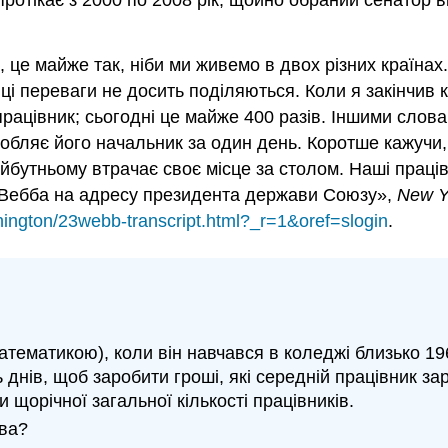
протікає з 2000 по 2008 рік, щойно обраний сенатор 
, це майже так, ніби ми живемо в двох різних країна
е ці переваги не досить поділяються. Коли я закінчи
 працівник; сьогодні це майже 400 разів. Іншими сло
робляє його начальник за один день. Коротше кажучи, с
йбутньому втрачає своє місце за столом. Наші праці
 Вебба на адресу президента держави Союзу»,
New Y
ington/23webb-transcript.html?_r=1&oref=slogin
.
атематикою), коли він навчався в коледжі близько 1
днів, щоб заробити гроші, які середній працівник за
щорічної загальної кількості працівників.
тва?