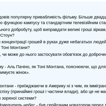
довів популярну привабливість фільму. Більше двадц
 функцією кампусу та стандартним телевізійним стан
ного добробуту, щоб виправдати великі гроші зіркам,
 Стоун?
 концентрації грошей в руках дуже небагатьох людей
і Тоні Монтани?
чи може до нього застосувати обов'язок до доброчес
 - Аль Пачіно, як Тоні Монтана, пояснюючи, що для 
римуєте жінок».
онтани - приїжджаючи в Америку ні з чим, як іммігран
піху (принаймні гроші і частини влади), або це не має
я зоряної системи?
овелитель небес
- був серйозним новатором перед ти