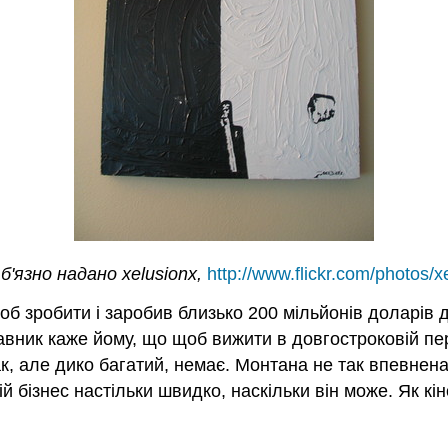
'язно надано xelusionx,
http://www.flickr.com/photos/
б зробити і заробив близько 200 мільйонів доларів до
тавник каже йому, що щоб вижити в довгостроковій пер
 але дико багатий, немає. Монтана не так впевнена.
й бізнес настільки швидко, наскільки він може. Як кін