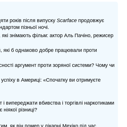
яти років після випуску
Scarface
продовжує
дартом пізньої ночі.
 які знімають фільм: актор Аль Пачіно, режисер
, які б однаково добре працювали проти
ності аргумент проти зоряної системи? Чому чи
успіху в Америці: «Спочатку ви отримуєте
т і випереджати вбивства і торгівлі наркотиками
 ніякої різниці?
м, як він помер у лікарні Мехіко під час