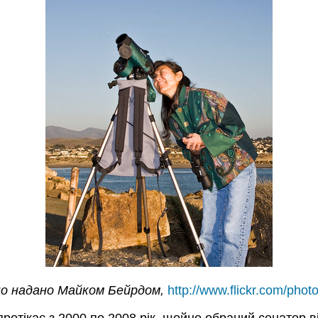
о надано Майком Бейрдом,
http://www.flickr.com/pho