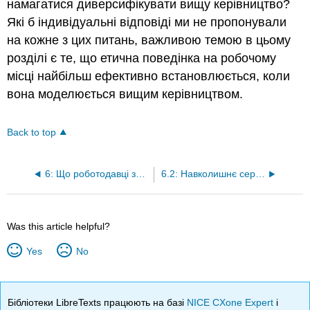
намагатися диверсифікувати вищу керівництво?
Які б індивідуальні відповіді ми не пропонували
на кожне з цих питань, важливою темою в цьому
розділі є те, що етична поведінка на робочому
місці найбільш ефективно встановлюється, коли
вона моделюється вищим керівництвом.
Back to top
6: Що роботодавці зобов'язані працівникам
6.2: Навколишнє середовище на робочому місці та умови праці
Was this article helpful?
Yes
No
Бібліотеки LibreTexts працюють на базі
NICE CXone Expert
і