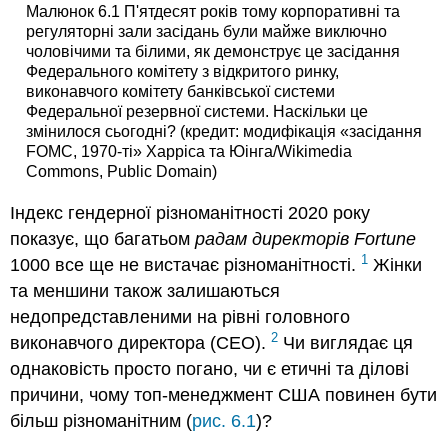
Малюнок 6.1 П'ятдесят років тому корпоративні та
регуляторні зали засідань були майже виключно
чоловічими та білими, як демонструє це засідання
Федерального комітету з відкритого ринку,
виконавчого комітету банківської системи
Федеральної резервної системи. Наскільки це
змінилося сьогодні? (кредит: модифікація «засідання
FOMC, 1970-ті» Харріса та Юінга/Wikimedia
Commons, Public Domain)
Індекс гендерної різноманітності 2020 року
показує, що багатьом
радам директорів Fortune
1
1000 все ще не вистачає різноманітності.
Жінки
та меншини також залишаються
недопредставленими на рівні головного
2
виконавчого директора (CEO).
Чи виглядає ця
однаковість просто погано, чи є етичні та ділові
причини, чому топ-менеджмент США повинен бути
більш різноманітним (
рис. 6.1
)?