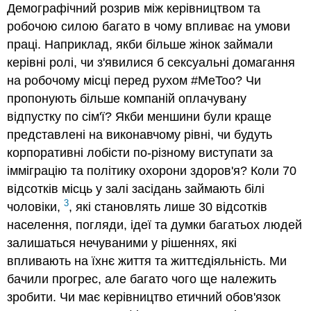
Демографічний розрив між керівництвом та
робочою силою багато в чому впливає на умови
праці. Наприклад, якби більше жінок займали
керівні ролі, чи з'явилися б сексуальні домагання
на робочому місці перед рухом #MeToo? Чи
пропонують більше компаній оплачувану
відпустку по сім'ї? Якби меншини були краще
представлені на виконавчому рівні, чи будуть
корпоративні лобісти по-різному виступати за
імміграцію та політику охорони здоров'я? Коли 70
відсотків місць у залі засідань займають білі
3
чоловіки,
, які становлять лише 30 відсотків
населення, погляди, ідеї та думки багатьох людей
залишаться нечуваними у рішеннях, які
впливають на їхнє життя та життєдіяльність. Ми
бачили прогрес, але багато чого ще належить
зробити. Чи має керівництво етичний обов'язок